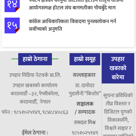
१४
पर्यटन क्षेत्रका कानुनी जटिलता हटाउन राष्ट्रिय योजना
आयोगसमक्ष होटल संघ बागमतीका पाँचबुँदे माग
१५
कांग्रेस आधिकारिकता विवादमा पुनरवलोकन गर्न
सर्वोच्चको अनुमति
हाम्रो ठेगाना
हाम्रो समूह
उपहार
खबरको
उपहार मिडिया नेटवर्क प्रा.लि.
सल्लाहकार
बारेमा
उपहार खबरको कार्यालय
डा. दामाेदर
काठमाडौं –३२, पेप्सीकोला,
पुडासैनी “किशाेर”
सूचना प्रविधिको
काठमाडौँ, नेपाल
तीव्र विस्तार र
सञ्चालक
डिजिटल युगको
फोन : ९८५१०२५९४९, ९८४८८४०८६३
/
सम्पादक
विकाससँगै,
रामदत्त मिश्र
विश्वले सञ्चार र
ईमेल ठेगाना :
९८५१०२५९४९