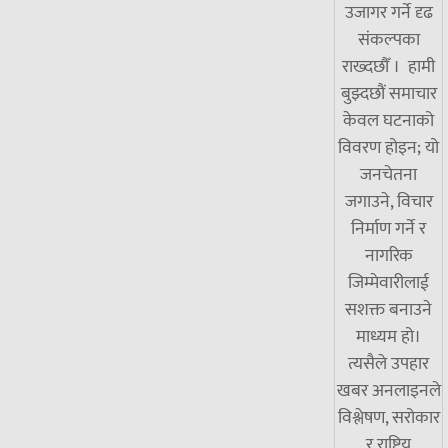
उजागर गर्ने दृढ
संकल्पका
राख्दछौँ । हामी
बुझ्दछौं समाचार
केवल घटनाको
विवरण होइन; यो
जनचेतना
जगाउने, विचार
निर्माण गर्ने र
नागरिक
जिम्मेवारीलाई
सशक्त बनाउने
माध्यम हो।
त्यसैले उपहार
खबर अनलाइनले
विश्लेषण, सरोकार
र राष्ट्रिय