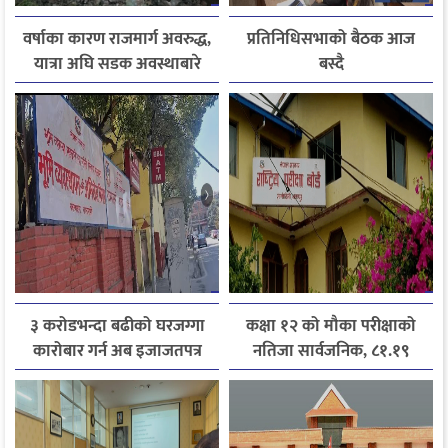
वर्षाका कारण राजमार्ग अवरुद्ध,
प्रतिनिधिसभाको बैठक आज
यात्रा अघि सडक अवस्थाबारे
बस्दै
जानकारी लिन आग्रह
३ करोडभन्दा बढीको घरजग्गा
कक्षा १२ को मौका परीक्षाको
कारोबार गर्न अब इजाजतपत्र
नतिजा सार्वजनिक, ८१.१९
अनिवार्य
प्रतिशत विद्यार्थी उत्तीर्ण