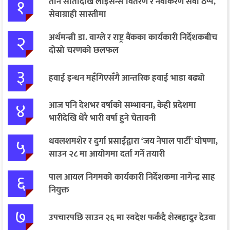
१
तीन सातादेखि लाइसेन्स वितरण र नवीकरण सेवा ठप्प,
सेवाग्राही सास्तीमा
२
अर्थमन्त्री डा. वाग्ले र राष्ट्र बैंकका कार्यकारी निर्देशकबीच
दोस्रो चरणको छलफल
३
हवाई इन्धन महँगिएसँगै आन्तरिक हवाई भाडा बढ्यो
४
आज पनि देशभर वर्षाको सम्भावना, केही प्रदेशमा
भारीदेखि धेरै भारी वर्षा हुने चेतावनी
५
धवलशमशेर र दुर्गा प्रसाईंद्वारा ‘जय नेपाल पार्टी’ घोषणा,
साउन २८ मा आयोगमा दर्ता गर्ने तयारी
६
पाल आयल निगमको कार्यकारी निर्देशकमा नागेन्द्र साह
नियुक्त
७
उपचारपछि साउन २६ मा स्वदेश फर्कँदै शेरबहादुर देउवा