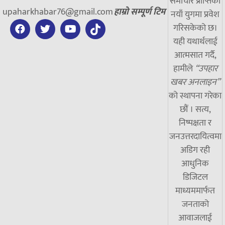
समाचार प्राप्तिको
upaharkhabar76@gmail.com
हाम्रो सम्पूर्ण टिम
नयाँ युगमा प्रवेश
गरिसकेको छ।
यही यथार्थलाई
आत्मसात गर्दै,
हामीले
“उपहार
खबर अनलाइन”
को स्थापना गरेका
छौं । सत्य,
निष्पक्षता र
जनउत्तरदायित्वमा
अडिग रही
आधुनिक
डिजिटल
माध्यममार्फत
जनताको
आवाजलाई