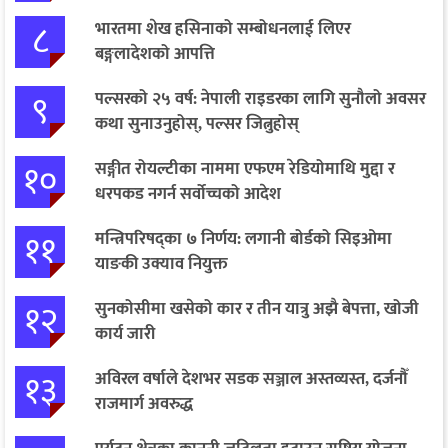
८
भारतमा शेख हसिनाको सम्बोधनलाई लिएर
बङ्गलादेशको आपत्ति
९
पल्सरको २५ वर्ष: नेपाली राइडरका लागि सुनौलो अवसर
कथा सुनाउनुहोस्, पल्सर जित्नुहोस्
१०
सङ्गीत रोयल्टीका नाममा एफएम रेडियोमाथि मुद्दा र
धरपकड नगर्न सर्वोच्चको आदेश
११
मन्त्रिपरिषद्का ७ निर्णय: लगानी बोर्डको सिइओमा
याङकी उक्याव नियुक्त
१२
सुनकोसीमा खसेको कार र तीन यात्रु अझै बेपत्ता, खोजी
कार्य जारी
१३
अविरल वर्षाले देशभर सडक सञ्जाल अस्तव्यस्त, दर्जनौँ
राजमार्ग अवरुद्ध