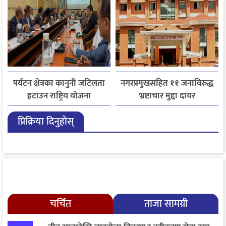
पर्यटन क्षेत्रका कानुनी जटिलता
नगरप्रमुखसहित ११ जनाविरुद्ध
हटाउन राष्ट्रिय योजना
भ्रष्टाचार मुद्दा दायर
आयोगसमक्ष होटल संघ
प्रिक्रिया दिनुहोस्
बागमतीका पाँचबुँदे माग
चर्चित
ताजा सामग्री