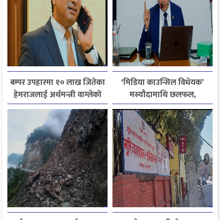
बम्पर उपहारमा १० लाख जितेका
‘मिडिया काउन्सिल विधेयक’
हेमराजलाई अर्थमन्त्री वाग्लेको
मस्यौदामाथि छलफल,
फोन, रुपन्देहीकी सपनाले
एआईदेखि पत्रकारको
जितिन् एक लाख
लाइसेन्ससम्मका विषयमा
सुझाव