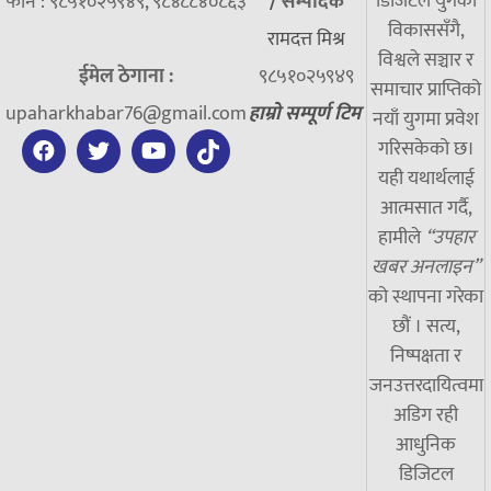
डिजिटल युगको
फोन : ९८५१०२५९४९, ९८४८८४०८६३
/
सम्पादक
विकाससँगै,
रामदत्त मिश्र
विश्वले सञ्चार र
ईमेल ठेगाना :
९८५१०२५९४९
समाचार प्राप्तिको
upaharkhabar76@gmail.com
हाम्रो सम्पूर्ण टिम
नयाँ युगमा प्रवेश
गरिसकेको छ।
यही यथार्थलाई
आत्मसात गर्दै,
हामीले
“उपहार
खबर अनलाइन”
को स्थापना गरेका
छौं । सत्य,
निष्पक्षता र
जनउत्तरदायित्वमा
अडिग रही
आधुनिक
डिजिटल