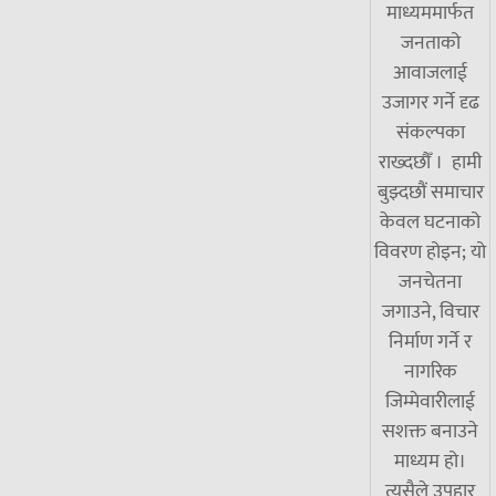
माध्यममार्फत
जनताको
आवाजलाई
उजागर गर्ने दृढ
संकल्पका
राख्दछौँ । हामी
बुझ्दछौं समाचार
केवल घटनाको
विवरण होइन; यो
जनचेतना
जगाउने, विचार
निर्माण गर्ने र
नागरिक
जिम्मेवारीलाई
सशक्त बनाउने
माध्यम हो।
त्यसैले उपहार