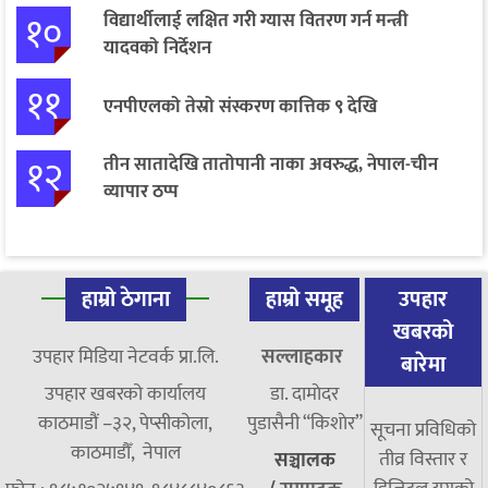
१०
विद्यार्थीलाई लक्षित गरी ग्यास वितरण गर्न मन्त्री
यादवको निर्देशन
११
एनपीएलको तेस्रो संस्करण कात्तिक ९ देखि
१२
तीन सातादेखि तातोपानी नाका अवरुद्ध, नेपाल-चीन
व्यापार ठप्प
हाम्रो ठेगाना
हाम्रो समूह
उपहार
खबरको
उपहार मिडिया नेटवर्क प्रा.लि.
सल्लाहकार
बारेमा
उपहार खबरको कार्यालय
डा. दामाेदर
काठमाडौं –३२, पेप्सीकोला,
पुडासैनी “किशाेर”
सूचना प्रविधिको
काठमाडौँ, नेपाल
तीव्र विस्तार र
सञ्चालक