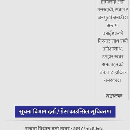
हामीलाई अझ
उत्तरदायी, सबल र
जनमुखी बनाउँछ।
अन्तमा
तपाईंहरूको
निरन्तर साथ रहने
अपेक्षासाथ,
उपहार खबर
अनलाइनको
तर्फबाट हार्दिक
नमस्कार।
सञ्चालक
सूचना विभाग दर्ता / प्रेस काउन्सिल सूचिकरण
सूचना विभाग दर्ता नम्बर : १६९८/०७६-७७