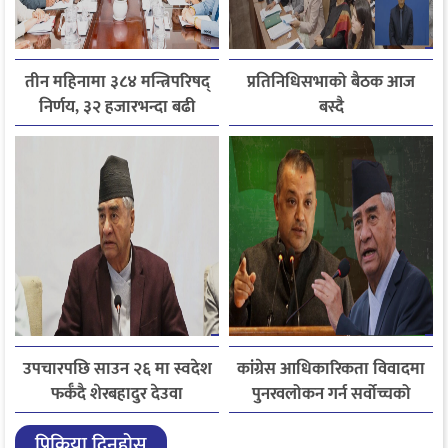
तीन महिनामा ३८४ मन्त्रिपरिषद्
प्रतिनिधिसभाको बैठक आज
निर्णय, ३२ हजारभन्दा बढी
बस्दै
गुनासो फर्छ्योट
उपचारपछि साउन २६ मा स्वदेश
कांग्रेस आधिकारिकता विवादमा
फर्कँदै शेरबहादुर देउवा
पुनरवलोकन गर्न सर्वोच्चको
अनुमति
प्रिक्रिया दिनुहोस्