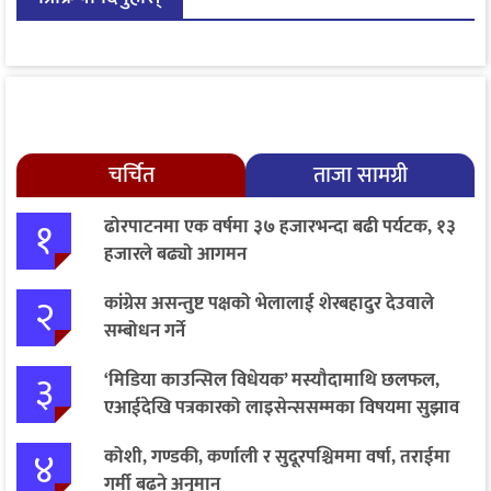
चर्चित
ताजा सामग्री
१
ढोरपाटनमा एक वर्षमा ३७ हजारभन्दा बढी पर्यटक, १३
हजारले बढ्यो आगमन
२
कांग्रेस असन्तुष्ट पक्षको भेलालाई शेरबहादुर देउवाले
सम्बोधन गर्ने
३
‘मिडिया काउन्सिल विधेयक’ मस्यौदामाथि छलफल,
एआईदेखि पत्रकारको लाइसेन्ससम्मका विषयमा सुझाव
४
कोशी, गण्डकी, कर्णाली र सुदूरपश्चिममा वर्षा, तराईमा
गर्मी बढ्ने अनुमान