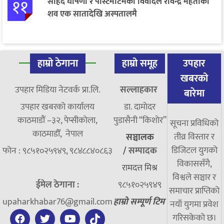
११
सहिद घोषणा र पोस्टमार्टमको विवादले रविन्द्र मेहताको
शव एक सातादेखि अस्पतालमै
हाम्रो ठेगाना
हाम्रो समूह
उपहार
खबरको
उपहार मिडिया नेटवर्क प्रा.लि.
सल्लाहकार
बारेमा
उपहार खबरको कार्यालय
डा. दामाेदर
काठमाडौं –३२, पेप्सीकोला,
पुडासैनी “किशाेर”
सूचना प्रविधिको
काठमाडौँ, नेपाल
तीव्र विस्तार र
सञ्चालक
डिजिटल युगको
फोन : ९८५१०२५९४९, ९८४८८४०८६३
/
सम्पादक
विकाससँगै,
रामदत्त मिश्र
विश्वले सञ्चार र
ईमेल ठेगाना :
९८५१०२५९४९
समाचार प्राप्तिको
upaharkhabar76@gmail.com
हाम्रो सम्पूर्ण टिम
नयाँ युगमा प्रवेश
गरिसकेको छ।