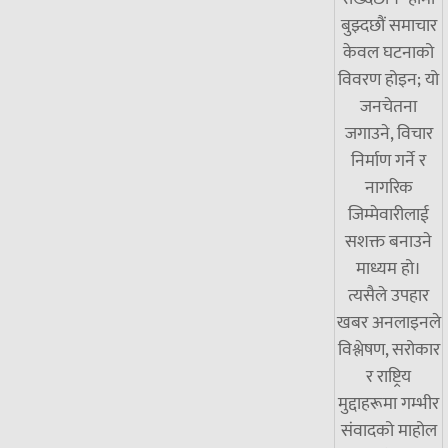
बुझ्दछौं समाचार
केवल घटनाको
विवरण होइन; यो
जनचेतना
जगाउने, विचार
निर्माण गर्ने र
नागरिक
जिम्मेवारीलाई
सशक्त बनाउने
माध्यम हो।
त्यसैले उपहार
खबर अनलाइनले
विश्लेषण, सरोकार
र राष्ट्रिय
मुद्दाहरूमा गम्भीर
संवादको माहोल