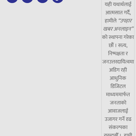
यही यथार्थलाई
आत्मसात गर्दै,
हामीले
“उपहार
खबर अनलाइन”
को स्थापना गरेका
छौं । सत्य,
निष्पक्षता र
जनउत्तरदायित्वमा
अडिग रही
आधुनिक
डिजिटल
माध्यममार्फत
जनताको
आवाजलाई
उजागर गर्ने दृढ
संकल्पका
राख्दछौँ । हामी