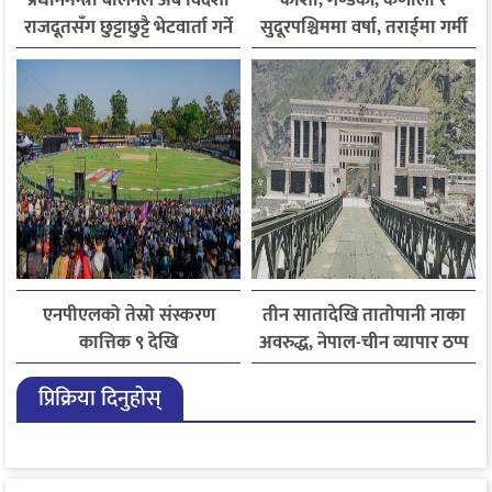
प्रधानमन्त्री बालेनले अब विदेशी
कोशी, गण्डकी, कर्णाली र
राजदूतसँग छुट्टाछुट्टै भेटवार्ता गर्ने
सुदूरपश्चिममा वर्षा, तराईमा गर्मी
बढ्ने अनुमान
एनपीएलको तेस्रो संस्करण
तीन सातादेखि तातोपानी नाका
कात्तिक ९ देखि
अवरुद्ध, नेपाल-चीन व्यापार ठप्प
प्रिक्रिया दिनुहोस्