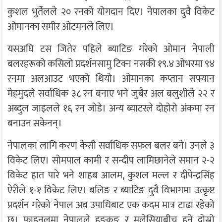
कुशल भुर्तेलले २० रनको योगदान दिए। नेपालका दुवै विकेट
ओमानका समीर ओटमनले लिए।
यसअघि टस जितेर पहिले ब्याटिङ गरेको ओमान नेपाली
बलरहरूको कसिलो प्रदर्शनसामु टिक्न नसकी १९.४ ओभरमा ९४
रनमा अलआउट भएको थियो। ओमानका कप्तान सफ्यान
मेहमुदले सर्वाधिक ३८ रन बनाए भने जुबैर अल बलुशीले २२ र
अब्दुल जाइलले १६ रन जोडे। अन्य ब्याटरले दोहोरो अंकमा रन
बनाउन सकेनन्।
नेपालका लागि करण केसी सर्वाधिक सफल बलर बने। उनले ३
विकेट लिए। सोमपाल कामी र सन्दीप लामिछानेले समान २-२
विकेट हात पारे भने शाहब आलम, कुशल मल्ल र दीपेन्द्रसिंह
ऐरीले १-१ विकेट लिए। बलिङ र ब्याटिङ दुवै विभागमा उत्कृष्ट
प्रदर्शन गरेको नेपाल अब उपाधिबाट एक कदम मात्र टाढा रहेको
छ। फाइनलमा नेपालले हङकङ र मलेसियाबीच हुने दोस्रो