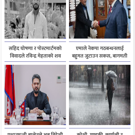
सहिद घोषणा र पोस्टमार्टमको
एमाले नेकपा गठबन्धनलाई
विवादले रविन्द्र मेहताको शव
बहुमत जुटाउन सकस, बागमती
एक सातादेखि अस्पतालमै
सरकार पुनर्गठन अन्योलमा