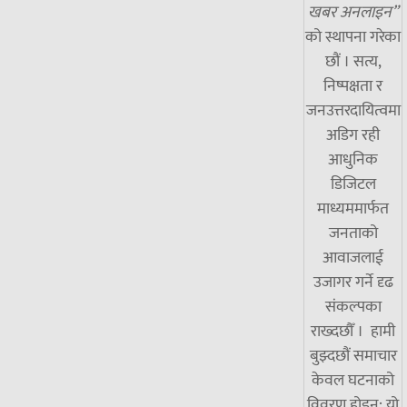
खबर अनलाइन”
को स्थापना गरेका
छौं । सत्य,
निष्पक्षता र
जनउत्तरदायित्वमा
अडिग रही
आधुनिक
डिजिटल
माध्यममार्फत
जनताको
आवाजलाई
उजागर गर्ने दृढ
संकल्पका
राख्दछौँ । हामी
बुझ्दछौं समाचार
केवल घटनाको
विवरण होइन; यो