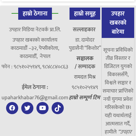
हाम्रो ठेगाना
हाम्रो समूह
उपहार
खबरको
उपहार मिडिया नेटवर्क प्रा.लि.
सल्लाहकार
बारेमा
उपहार खबरको कार्यालय
डा. दामाेदर
काठमाडौं –३२, पेप्सीकोला,
पुडासैनी “किशाेर”
सूचना प्रविधिको
काठमाडौँ, नेपाल
तीव्र विस्तार र
सञ्चालक
डिजिटल युगको
फोन : ९८५१०२५९४९, ९८४८८४०८६३
/
सम्पादक
विकाससँगै,
रामदत्त मिश्र
विश्वले सञ्चार र
ईमेल ठेगाना :
९८५१०२५९४९
समाचार प्राप्तिको
upaharkhabar76@gmail.com
हाम्रो सम्पूर्ण टिम
नयाँ युगमा प्रवेश
गरिसकेको छ।
यही यथार्थलाई
आत्मसात गर्दै,
हामीले
“उपहार