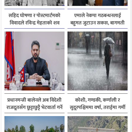
सहिद घोषणा र पोस्टमार्टमको
एमाले नेकपा गठबन्धनलाई
विवादले रविन्द्र मेहताको शव
बहुमत जुटाउन सकस, बागमती
एक सातादेखि अस्पतालमै
सरकार पुनर्गठन अन्योलमा
प्रधानमन्त्री बालेनले अब विदेशी
कोशी, गण्डकी, कर्णाली र
राजदूतसँग छुट्टाछुट्टै भेटवार्ता गर्ने
सुदूरपश्चिममा वर्षा, तराईमा गर्मी
बढ्ने अनुमान