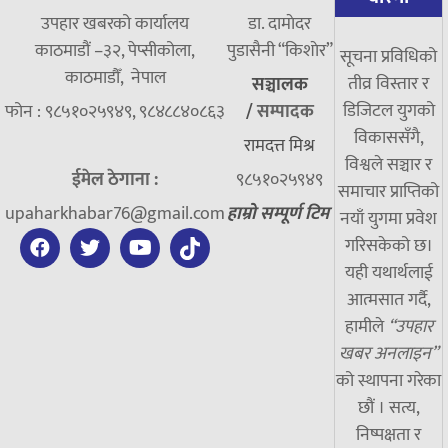
उपहार खबरको कार्यालय
डा. दामाेदर
काठमाडौं –३२, पेप्सीकोला,
पुडासैनी “किशाेर”
सूचना प्रविधिको
काठमाडौँ, नेपाल
तीव्र विस्तार र
सञ्चालक
डिजिटल युगको
फोन : ९८५१०२५९४९, ९८४८८४०८६३
/
सम्पादक
विकाससँगै,
रामदत्त मिश्र
विश्वले सञ्चार र
ईमेल ठेगाना :
९८५१०२५९४९
समाचार प्राप्तिको
upaharkhabar76@gmail.com
हाम्रो सम्पूर्ण टिम
नयाँ युगमा प्रवेश
गरिसकेको छ।
यही यथार्थलाई
आत्मसात गर्दै,
हामीले
“उपहार
खबर अनलाइन”
को स्थापना गरेका
छौं । सत्य,
निष्पक्षता र