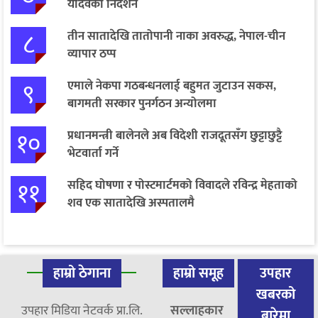
यादवको निर्देशन
८
तीन सातादेखि तातोपानी नाका अवरुद्ध, नेपाल-चीन
व्यापार ठप्प
९
एमाले नेकपा गठबन्धनलाई बहुमत जुटाउन सकस,
बागमती सरकार पुनर्गठन अन्योलमा
१०
प्रधानमन्त्री बालेनले अब विदेशी राजदूतसँग छुट्टाछुट्टै
भेटवार्ता गर्ने
११
सहिद घोषणा र पोस्टमार्टमको विवादले रविन्द्र मेहताको
शव एक सातादेखि अस्पतालमै
हाम्रो ठेगाना
हाम्रो समूह
उपहार
खबरको
उपहार मिडिया नेटवर्क प्रा.लि.
सल्लाहकार
बारेमा