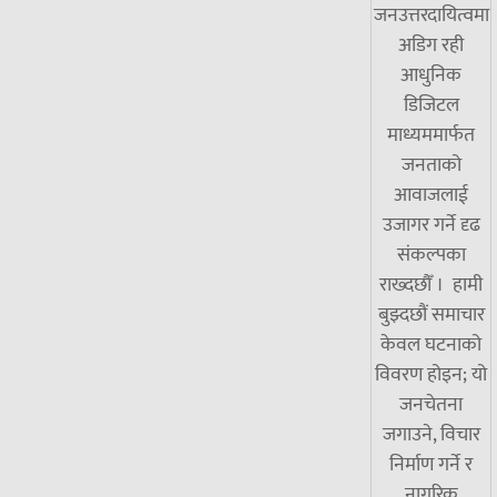
जनउत्तरदायित्वमा
अडिग रही
आधुनिक
डिजिटल
माध्यममार्फत
जनताको
आवाजलाई
उजागर गर्ने दृढ
संकल्पका
राख्दछौँ । हामी
बुझ्दछौं समाचार
केवल घटनाको
विवरण होइन; यो
जनचेतना
जगाउने, विचार
निर्माण गर्ने र
नागरिक