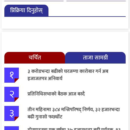
हजारले बढ्यो आगमन
प्रिक्रिया दिनुहोस्
चर्चित
ताजा सामग्री
१
३ करोडभन्दा बढीको घरजग्गा कारोबार गर्न अब
इजाजतपत्र अनिवार्य
२
प्रतिनिधिसभाको बैठक आज बस्दै
३
तीन महिनामा ३८४ मन्त्रिपरिषद् निर्णय, ३२ हजारभन्दा
बढी गुनासो फर्छ्योट
ढोरपाटनमा एक वर्षमा ३७ हजारभन्दा बढी पर्यटक, १३