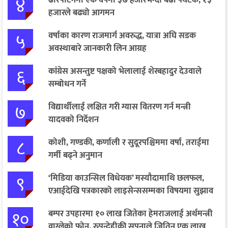
४
हजारले बढ्यो आगमन
५
वर्षाका कारण राजमार्ग अवरुद्ध, यात्रा अघि सडक
अवस्थाबारे जानकारी लिन आग्रह
६
कांग्रेस असन्तुष्ट पक्षको भेलालाई शेरबहादुर देउवाले
सम्बोधन गर्ने
७
विद्यार्थीलाई लक्षित गरी ग्यास वितरण गर्न मन्त्री
यादवको निर्देशन
८
कोशी, गण्डकी, कर्णाली र सुदूरपश्चिममा वर्षा, तराईमा
गर्मी बढ्ने अनुमान
९
‘मिडिया काउन्सिल विधेयक’ मस्यौदामाथि छलफल,
एआईदेखि पत्रकारको लाइसेन्ससम्मका विषयमा सुझाव
१०
बम्पर उपहारमा १० लाख जितेका हेमराजलाई अर्थमन्त्री
वाग्लेको फोन, रुपन्देहीकी सपनाले जितिन् एक लाख