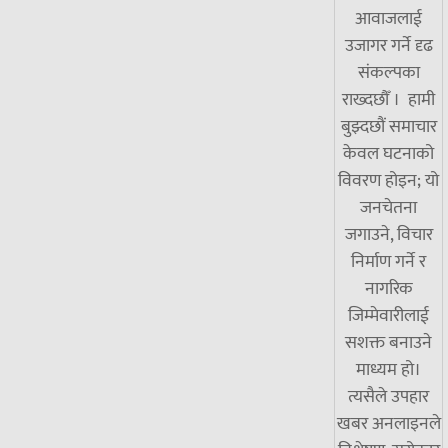
आवाजलाई
उजागर गर्ने दृढ
संकल्पका
राख्दछौँ । हामी
बुझ्दछौं समाचार
केवल घटनाको
विवरण होइन; यो
जनचेतना
जगाउने, विचार
निर्माण गर्ने र
नागरिक
जिम्मेवारीलाई
सशक्त बनाउने
माध्यम हो।
त्यसैले उपहार
खबर अनलाइनले