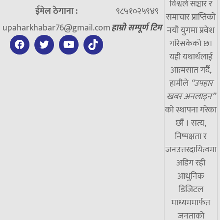
विश्वले सञ्चार र
ईमेल ठेगाना :
९८५१०२५९४९
समाचार प्राप्तिको
upaharkhabar76@gmail.com
हाम्रो सम्पूर्ण टिम
नयाँ युगमा प्रवेश
गरिसकेको छ।
यही यथार्थलाई
आत्मसात गर्दै,
हामीले
“उपहार
खबर अनलाइन”
को स्थापना गरेका
छौं । सत्य,
निष्पक्षता र
जनउत्तरदायित्वमा
अडिग रही
आधुनिक
डिजिटल
माध्यममार्फत
जनताको