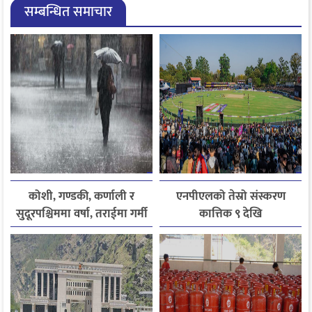
सम्बन्धित समाचार
कोशी, गण्डकी, कर्णाली र
एनपीएलको तेस्रो संस्करण
सुदूरपश्चिममा वर्षा, तराईमा गर्मी
कात्तिक ९ देखि
बढ्ने अनुमान