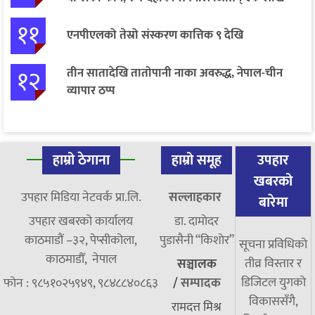
११
एनपीएलको तेस्रो संस्करण कात्तिक ९ देखि
१२
तीन सातादेखि तातोपानी नाका अवरुद्ध, नेपाल-चीन
व्यापार ठप्प
हाम्रो ठेगाना
हाम्रो समूह
उपहार
खबरको
उपहार मिडिया नेटवर्क प्रा.लि.
सल्लाहकार
बारेमा
उपहार खबरको कार्यालय
डा. दामाेदर
काठमाडौं –३२, पेप्सीकोला,
पुडासैनी “किशाेर”
सूचना प्रविधिको
काठमाडौँ, नेपाल
तीव्र विस्तार र
सञ्चालक
डिजिटल युगको
फोन : ९८५१०२५९४९, ९८४८८४०८६३
/
सम्पादक
विकाससँगै,
रामदत्त मिश्र