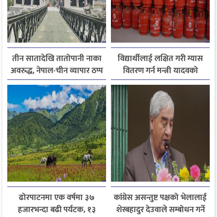
तीन सातादेखि तातोपानी नाका
विद्यार्थीलाई लक्षित गरी ग्यास
अवरुद्ध, नेपाल-चीन व्यापार ठप्प
वितरण गर्न मन्त्री यादवको
निर्देशन
ढोरपाटनमा एक वर्षमा ३७
कांग्रेस असन्तुष्ट पक्षको भेलालाई
हजारभन्दा बढी पर्यटक, १३
शेरबहादुर देउवाले सम्बोधन गर्ने