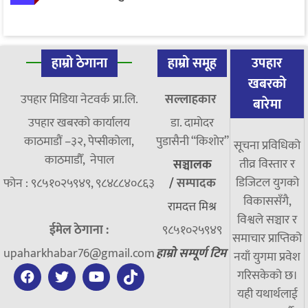
हाम्रो ठेगाना
हाम्रो समूह
उपहार
खबरको
उपहार मिडिया नेटवर्क प्रा.लि.
सल्लाहकार
बारेमा
उपहार खबरको कार्यालय
डा. दामाेदर
काठमाडौं –३२, पेप्सीकोला,
पुडासैनी “किशाेर”
सूचना प्रविधिको
काठमाडौँ, नेपाल
तीव्र विस्तार र
सञ्चालक
डिजिटल युगको
फोन : ९८५१०२५९४९, ९८४८८४०८६३
/
सम्पादक
विकाससँगै,
रामदत्त मिश्र
विश्वले सञ्चार र
ईमेल ठेगाना :
९८५१०२५९४९
समाचार प्राप्तिको
upaharkhabar76@gmail.com
हाम्रो सम्पूर्ण टिम
नयाँ युगमा प्रवेश
गरिसकेको छ।
यही यथार्थलाई