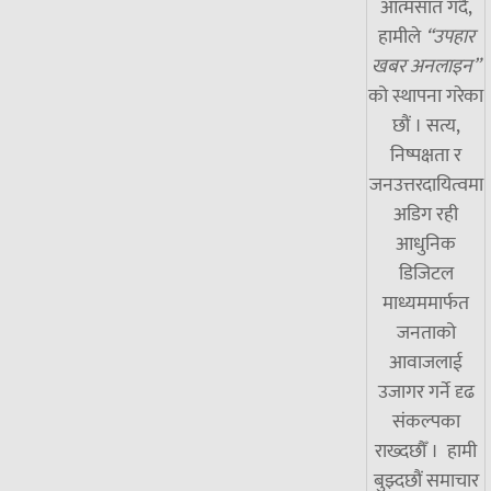
आत्मसात गर्दै,
हामीले
“उपहार
खबर अनलाइन”
को स्थापना गरेका
छौं । सत्य,
निष्पक्षता र
जनउत्तरदायित्वमा
अडिग रही
आधुनिक
डिजिटल
माध्यममार्फत
जनताको
आवाजलाई
उजागर गर्ने दृढ
संकल्पका
राख्दछौँ । हामी
बुझ्दछौं समाचार