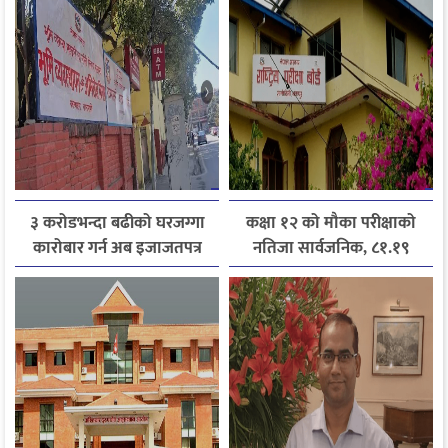
३ करोडभन्दा बढीको घरजग्गा
कक्षा १२ को मौका परीक्षाको
कारोबार गर्न अब इजाजतपत्र
नतिजा सार्वजनिक, ८१.१९
अनिवार्य
प्रतिशत विद्यार्थी उत्तीर्ण