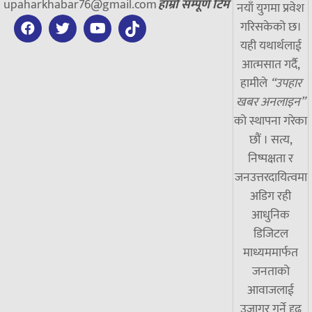
upaharkhabar76@gmail.com
हाम्रो सम्पूर्ण टिम
नयाँ युगमा प्रवेश
गरिसकेको छ।
यही यथार्थलाई
आत्मसात गर्दै,
हामीले
“उपहार
खबर अनलाइन”
को स्थापना गरेका
छौं । सत्य,
निष्पक्षता र
जनउत्तरदायित्वमा
अडिग रही
आधुनिक
डिजिटल
माध्यममार्फत
जनताको
आवाजलाई
उजागर गर्ने दृढ