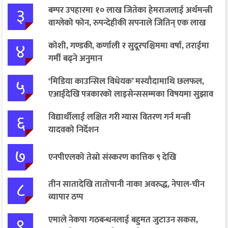
३
बम्पर उपहारमा १० लाख जितेका हेमराजलाई अर्थमन्त्री
वाग्लेको फोन, रुपन्देहीकी सपनाले जितिन् एक लाख
४
कोशी, गण्डकी, कर्णाली र सुदूरपश्चिममा वर्षा, तराईमा
गर्मी बढ्ने अनुमान
५
‘मिडिया काउन्सिल विधेयक’ मस्यौदामाथि छलफल,
एआईदेखि पत्रकारको लाइसेन्ससम्मका विषयमा सुझाव
६
विद्यार्थीलाई लक्षित गरी ग्यास वितरण गर्न मन्त्री
यादवको निर्देशन
७
एनपीएलको तेस्रो संस्करण कात्तिक ९ देखि
८
तीन सातादेखि तातोपानी नाका अवरुद्ध, नेपाल-चीन
व्यापार ठप्प
९
एमाले नेकपा गठबन्धनलाई बहुमत जुटाउन सकस,