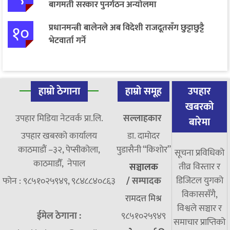
बागमती सरकार पुनर्गठन अन्योलमा
१०
प्रधानमन्त्री बालेनले अब विदेशी राजदूतसँग छुट्टाछुट्टै
भेटवार्ता गर्ने
हाम्रो ठेगाना
हाम्रो समूह
उपहार
खबरको
उपहार मिडिया नेटवर्क प्रा.लि.
सल्लाहकार
बारेमा
उपहार खबरको कार्यालय
डा. दामाेदर
काठमाडौं –३२, पेप्सीकोला,
पुडासैनी “किशाेर”
सूचना प्रविधिको
काठमाडौँ, नेपाल
तीव्र विस्तार र
सञ्चालक
डिजिटल युगको
फोन : ९८५१०२५९४९, ९८४८८४०८६३
/
सम्पादक
विकाससँगै,
रामदत्त मिश्र
विश्वले सञ्चार र
ईमेल ठेगाना :
९८५१०२५९४९
समाचार प्राप्तिको