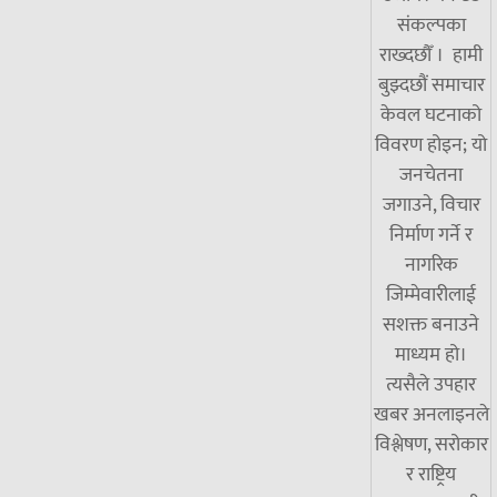
संकल्पका
राख्दछौँ । हामी
बुझ्दछौं समाचार
केवल घटनाको
विवरण होइन; यो
जनचेतना
जगाउने, विचार
निर्माण गर्ने र
नागरिक
जिम्मेवारीलाई
सशक्त बनाउने
माध्यम हो।
त्यसैले उपहार
खबर अनलाइनले
विश्लेषण, सरोकार
र राष्ट्रिय