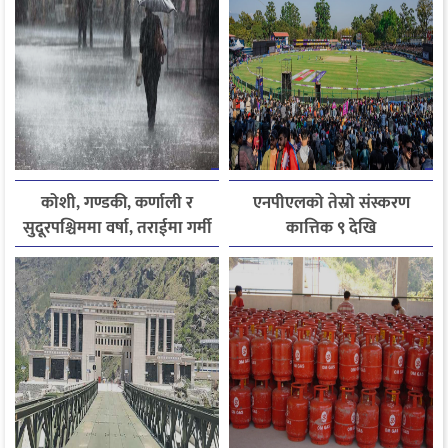
कोशी, गण्डकी, कर्णाली र
एनपीएलको तेस्रो संस्करण
सुदूरपश्चिममा वर्षा, तराईमा गर्मी
कात्तिक ९ देखि
बढ्ने अनुमान