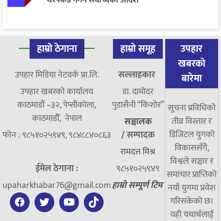
हाम्रो ठेगाना
हाम्रो समूह
उपहार
खबरको
उपहार मिडिया नेटवर्क प्रा.लि.
सल्लाहकार
बारेमा
उपहार खबरको कार्यालय
डा. दामाेदर
काठमाडौं –३२, पेप्सीकोला,
पुडासैनी “किशाेर”
सूचना प्रविधिको
काठमाडौँ, नेपाल
तीव्र विस्तार र
सञ्चालक
डिजिटल युगको
फोन : ९८५१०२५९४९, ९८४८८४०८६३
/
सम्पादक
विकाससँगै,
रामदत्त मिश्र
विश्वले सञ्चार र
ईमेल ठेगाना :
९८५१०२५९४९
समाचार प्राप्तिको
upaharkhabar76@gmail.com
हाम्रो सम्पूर्ण टिम
नयाँ युगमा प्रवेश
गरिसकेको छ।
यही यथार्थलाई