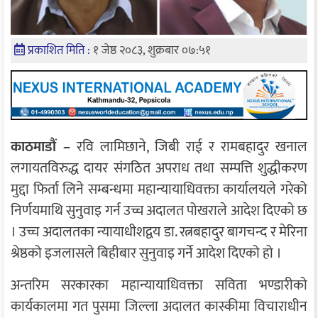
प्रकाशित मिति :
१ जेष्ठ २०८३, शुक्रबार ०७:५१
काठमाडौं –
रवि लामिछाने
,
जिबी राई
र
रामबहादुर खनाल
लगायतविरुद्ध दायर संगठित अपराध तथा सम्पत्ति शुद्धीकरण
मुद्दा फिर्ता लिने सम्बन्धमा
महान्यायाधिवक्ता कार्यालय
ले गरेको
निर्णयमाथि सुनुवाइ गर्न
उच्च अदालत पोखरा
ले आदेश दिएको छ
। उच्च अदालतका न्यायाधीशद्वय
डा. रत्नबहादुर बागचन्द
र
मेरिना
श्रेष्ठ
को इजलासले बिहीबार सुनुवाइ गर्ने आदेश दिएको हो ।
अन्तरिम सरकारका महान्यायाधिवक्ता
सविता भण्डारी
को
कार्यकालमा गत पुसमा जिल्ला अदालत कास्कीमा विचाराधीन