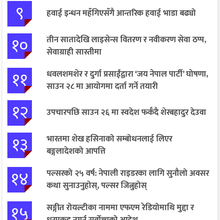
९
हवाई इन्धन महँगिएसँगै आन्तरिक हवाई भाडा बढ्यो
१०
तीन सातादेखि लाइसेन्स वितरण र नवीकरण सेवा ठप्प,
सेवाग्राही सास्तीमा
११
धवलशमशेर र दुर्गा प्रसाईंद्वारा ‘जय नेपाल पार्टी’ घोषणा,
साउन २८ मा आयोगमा दर्ता गर्ने तयारी
१२
उपचारपछि साउन २६ मा स्वदेश फर्कँदै शेरबहादुर देउवा
१३
भारतमा शेख हसिनाको सम्बोधनलाई लिएर
बङ्गलादेशको आपत्ति
१४
पल्सरको २५ वर्ष: नेपाली राइडरका लागि सुनौलो अवसर
कथा सुनाउनुहोस्, पल्सर जित्नुहोस्
१५
सङ्गीत रोयल्टीका नाममा एफएम रेडियोमाथि मुद्दा र
धरपकड नगर्न सर्वोच्चको आदेश