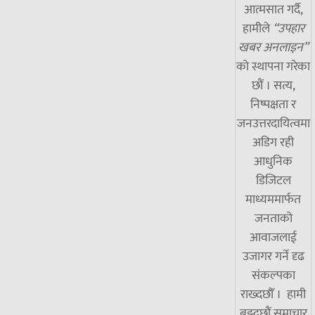
आत्मसात गर्दै,
हामीले
“उपहार
खबर अनलाइन”
को स्थापना गरेका
छौं । सत्य,
निष्पक्षता र
जनउत्तरदायित्वमा
अडिग रही
आधुनिक
डिजिटल
माध्यममार्फत
जनताको
आवाजलाई
उजागर गर्ने दृढ
संकल्पका
राख्दछौँ । हामी
बुझ्दछौं समाचार