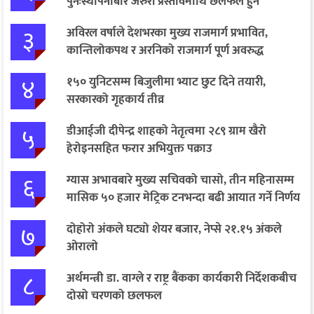
पुनःस्थापनाबारे जरुरी प्रस्तावमाथि छलफल हुने
३
अविरल वर्षाले देशभरका मुख्य राजमार्ग प्रभावित,
कान्तिलोकपथ र अरनिको राजमार्ग पूर्ण अवरुद्ध
४
१५० युनिटसम्म बिजुलीमा भ्याट छुट दिने तयारी,
सरकारको गृहकार्य तीव्र
५
डीआईजी दीपेन्द्र शाहको नेतृत्वमा २८९ ग्राम खैरो
हेरोइनसहित फरार अभियुक्त पक्राउ
६
ग्यास अभावबारे मुख्य सचिवको चासो, तीन महिनासम्म
मासिक ५० हजार मेट्रिक टनभन्दा बढी आयात गर्ने निर्णय
७
दोहोरो अंकले घट्यो शेयर बजार, नेप्से २१.१५ अंकले
ओरालो
८
अर्थमन्त्री डा. वाग्ले र राष्ट्र बैंकका कार्यकारी निर्देशकबीच
दोस्रो चरणको छलफल