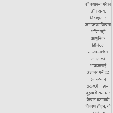
को स्थापना गरेका
छौं । सत्य,
निष्पक्षता र
जनउत्तरदायित्वमा
अडिग रही
आधुनिक
डिजिटल
माध्यममार्फत
जनताको
आवाजलाई
उजागर गर्ने दृढ
संकल्पका
राख्दछौँ । हामी
बुझ्दछौं समाचार
केवल घटनाको
विवरण होइन; यो