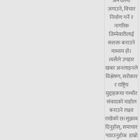
जनचेतना
जगाउने, विचार
निर्माण गर्ने र
नागरिक
जिम्मेवारीलाई
सशक्त बनाउने
माध्यम हो।
त्यसैले उपहार
खबर अनलाइनले
विश्लेषण, सरोकार
र राष्ट्रिय
मुद्दाहरूमा गम्भीर
संवादको माहोल
बनाउने लक्ष्य
राखेको छ।सुझाव
दिनुहोस्, समाचार
पठाउनुहोस्र हाम्रो