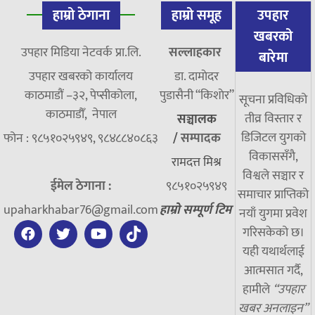
हाम्रो ठेगाना
हाम्रो समूह
उपहार
खबरको
उपहार मिडिया नेटवर्क प्रा.लि.
सल्लाहकार
बारेमा
उपहार खबरको कार्यालय
डा. दामाेदर
काठमाडौं –३२, पेप्सीकोला,
पुडासैनी “किशाेर”
सूचना प्रविधिको
काठमाडौँ, नेपाल
तीव्र विस्तार र
सञ्चालक
डिजिटल युगको
फोन : ९८५१०२५९४९, ९८४८८४०८६३
/
सम्पादक
विकाससँगै,
रामदत्त मिश्र
विश्वले सञ्चार र
ईमेल ठेगाना :
९८५१०२५९४९
समाचार प्राप्तिको
upaharkhabar76@gmail.com
हाम्रो सम्पूर्ण टिम
नयाँ युगमा प्रवेश
गरिसकेको छ।
यही यथार्थलाई
आत्मसात गर्दै,
हामीले
“उपहार
खबर अनलाइन”