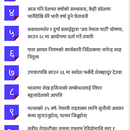
४
आज पनि देशभर वर्षाको सम्भावना, केही प्रदेशमा
भारीदेखि धेरै भारी वर्षा हुने चेतावनी
५
धवलशमशेर र दुर्गा प्रसाईंद्वारा ‘जय नेपाल पार्टी’ घोषणा,
साउन २८ मा आयोगमा दर्ता गर्ने तयारी
६
पाल आयल निगमको कार्यकारी निर्देशकमा नागेन्द्र साह
नियुक्त
७
उपचारपछि साउन २६ मा स्वदेश फर्कँदै शेरबहादुर देउवा
८
भारतमा शेख हसिनाको सम्बोधनलाई लिएर
बङ्गलादेशको आपत्ति
९
पल्सरको २५ वर्ष: नेपाली राइडरका लागि सुनौलो अवसर
कथा सुनाउनुहोस्, पल्सर जित्नुहोस्
सङ्गीत रोयल्टीका नाममा एफएम रेडियोमाथि मुद्दा र