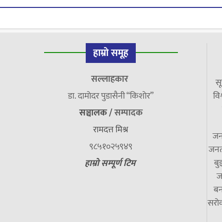
हाम्रो समूह
सल्लाहकार
सू
डा. दामाेदर पुडासैनी “किशाेर”
विश
सञ्चालक /
सम्पादक
रामदत्त मिश्र
जन
९८५१०२५९४९
जनत
बु
हाम्रो सम्पूर्ण टिम
ज
बन
सरोक