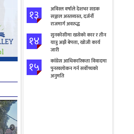
बागमतीका पाँचबुँदे माग
अविरल वर्षाले देशभर सडक
१३
सञ्जाल अस्तव्यस्त, दर्जनौँ
राजमार्ग अवरुद्ध
सुनकोसीमा खसेको कार र तीन
१४
यात्रु अझै बेपत्ता, खोजी कार्य
जारी
कांग्रेस आधिकारिकता विवादमा
१५
पुनरवलोकन गर्न सर्वोच्चको
अनुमति