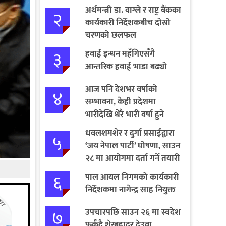
अर्थमन्त्री डा. वाग्ले र राष्ट्र बैंकका
२
कार्यकारी निर्देशकबीच दोस्रो
चरणको छलफल
३
हवाई इन्धन महँगिएसँगै
आन्तरिक हवाई भाडा बढ्यो
आज पनि देशभर वर्षाको
४
सम्भावना, केही प्रदेशमा
भारीदेखि धेरै भारी वर्षा हुने
चेतावनी
धवलशमशेर र दुर्गा प्रसाईंद्वारा
५
‘जय नेपाल पार्टी’ घोषणा, साउन
२८ मा आयोगमा दर्ता गर्ने तयारी
६
पाल आयल निगमको कार्यकारी
निर्देशकमा नागेन्द्र साह नियुक्त
७
उपचारपछि साउन २६ मा स्वदेश
फर्कँदै शेरबहादुर देउवा