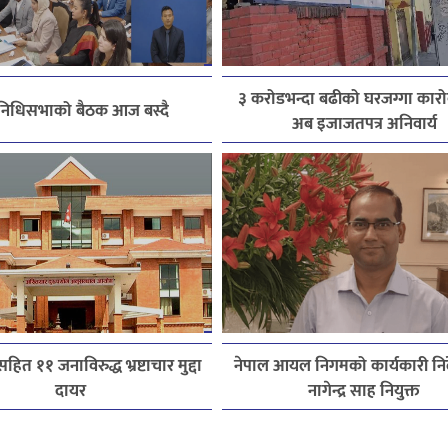
३ करोडभन्दा बढीको घरजग्गा कारोब
िनिधिसभाको बैठक आज बस्दै
अब इजाजतपत्र अनिवार्य
हित ११ जनाविरुद्ध भ्रष्टाचार मुद्दा
नेपाल आयल निगमको कार्यकारी निर
दायर
नागेन्द्र साह नियुक्त