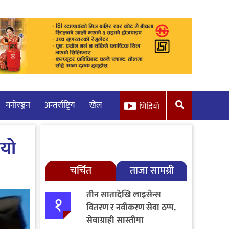
मनाेरञ्जन
अन्तर्राष्ट्रिय
खेल
भिडियो
याे
चर्चित
ताजा सामग्री
तीन सातादेखि लाइसेन्स
१
वितरण र नवीकरण सेवा ठप्प,
सेवाग्राही सास्तीमा