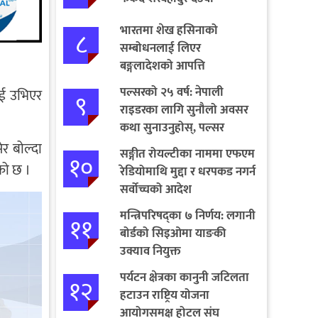
भारतमा शेख हसिनाको
८
सम्बोधनलाई लिएर
बङ्गलादेशको आपत्ति
पल्सरको २५ वर्ष: नेपाली
ाई उभिएर
९
राइडरका लागि सुनौलो अवसर
कथा सुनाउनुहोस्, पल्सर
जित्नुहोस्
ेर बोल्दा
सङ्गीत रोयल्टीका नाममा एफएम
१०
एको छ ।
रेडियोमाथि मुद्दा र धरपकड नगर्न
सर्वोच्चको आदेश
मन्त्रिपरिषद्का ७ निर्णय: लगानी
११
बोर्डको सिइओमा याङकी
उक्याव नियुक्त
पर्यटन क्षेत्रका कानुनी जटिलता
१२
हटाउन राष्ट्रिय योजना
आयोगसमक्ष होटल संघ