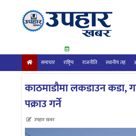
Skip
to
content
समाचार
राष्ट्रिय
राजनीति
स्थानीय तह
आ
काठमाडौमा लकडाउन कडा, गल्ली
पक्राउ गर्ने
उपहार खबर