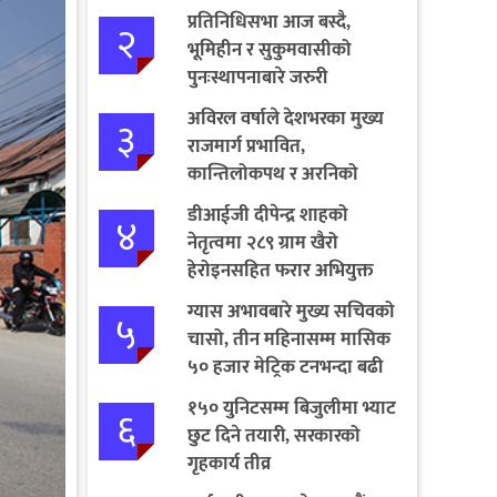
प्रतिनिधिसभा आज बस्दै,
२
भूमिहीन र सुकुमवासीको
पुनःस्थापनाबारे जरुरी
प्रस्तावमाथि छलफल हुने
अविरल वर्षाले देशभरका मुख्य
३
राजमार्ग प्रभावित,
कान्तिलोकपथ र अरनिको
राजमार्ग पूर्ण अवरुद्ध
डीआईजी दीपेन्द्र शाहको
४
नेतृत्वमा २८९ ग्राम खैरो
हेरोइनसहित फरार अभियुक्त
पक्राउ
ग्यास अभावबारे मुख्य सचिवको
५
चासो, तीन महिनासम्म मासिक
५० हजार मेट्रिक टनभन्दा बढी
आयात गर्ने निर्णय
१५० युनिटसम्म बिजुलीमा भ्याट
६
छुट दिने तयारी, सरकारको
गृहकार्य तीव्र