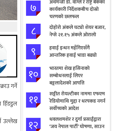
अर्थमन्त्री डा. वाग्ले र राष्ट्र बैंकका
७
कार्यकारी निर्देशकबीच दोस्रो
चरणको छलफल
८
दोहोरो अंकले घट्यो शेयर बजार,
नेप्से २१.१५ अंकले ओरालो
९
हवाई इन्धन महँगिएसँगै
आन्तरिक हवाई भाडा बढ्यो
भारतमा शेख हसिनाको
१०
सम्बोधनलाई लिएर
बङ्गलादेशको आपत्ति
राउ गर्ने
सङ्गीत रोयल्टीका नाममा एफएम
११
रेडियोमाथि मुद्दा र धरपकड नगर्न
 हिँडडुल
सर्वोच्चको आदेश
धवलशमशेर र दुर्गा प्रसाईंद्वारा
े उल्लेख
१२
‘जय नेपाल पार्टी’ घोषणा, साउन