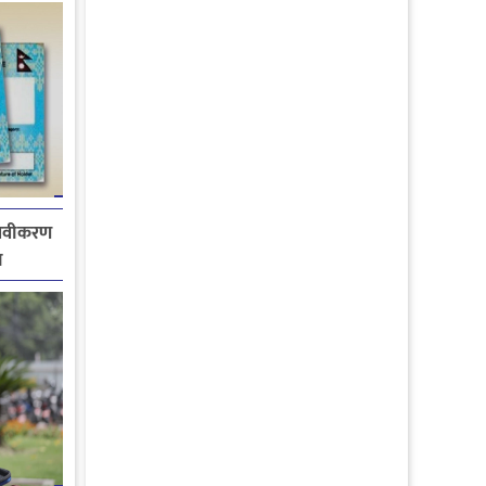
 नवीकरण
ा