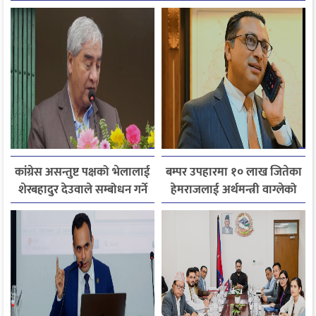
कांग्रेस असन्तुष्ट पक्षको भेलालाई
बम्पर उपहारमा १० लाख जितेका
शेरबहादुर देउवाले सम्बोधन गर्ने
हेमराजलाई अर्थमन्त्री वाग्लेको
फोन, रुपन्देहीकी सपनाले
जितिन् एक लाख