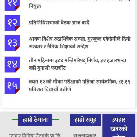
११
नियुक्त
१२
प्रतिनिधिसभाको बैठक आज बस्दै
१३
श्रावण विशेष रुद्राभिषेक सम्पन्न, गुरुकुल एकेडेमीले दियो
संस्कार र नैतिक शिक्षाको सन्देश
१४
तीन महिनामा ३८४ मन्त्रिपरिषद् निर्णय, ३२ हजारभन्दा
बढी गुनासो फर्छ्योट
१५
कक्षा १२ को मौका परीक्षाको नतिजा सार्वजनिक, ८१.१९
प्रतिशत विद्यार्थी उत्तीर्ण
हाम्रो ठेगाना
हाम्रो समूह
उपहार
खबरको
उपहार मिडिया नेटवर्क प्रा.लि.
सल्लाहकार