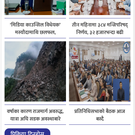
‘मिडिया काउन्सिल विधेयक’
तीन महिनामा ३८४ मन्त्रिपरिषद्
मस्यौदामाथि छलफल,
निर्णय, ३२ हजारभन्दा बढी
एआईदेखि पत्रकारको
गुनासो फर्छ्योट
लाइसेन्ससम्मका विषयमा
सुझाव
वर्षाका कारण राजमार्ग अवरुद्ध,
प्रतिनिधिसभाको बैठक आज
यात्रा अघि सडक अवस्थाबारे
बस्दै
जानकारी लिन आग्रह
प्रिक्रिया दिनुहोस्