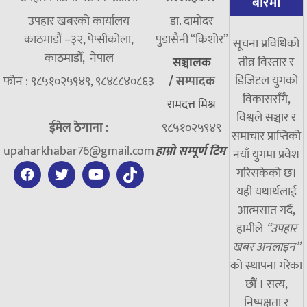
बारेमा
उपहार खबरको कार्यालय
डा. दामाेदर
काठमाडौं –३२, पेप्सीकोला,
पुडासैनी “किशाेर”
सूचना प्रविधिको
काठमाडौँ, नेपाल
तीव्र विस्तार र
सञ्चालक
डिजिटल युगको
फोन : ९८५१०२५९४९, ९८४८८४०८६३
/
सम्पादक
विकाससँगै,
रामदत्त मिश्र
विश्वले सञ्चार र
ईमेल ठेगाना :
९८५१०२५९४९
समाचार प्राप्तिको
upaharkhabar76@gmail.com
हाम्रो सम्पूर्ण टिम
नयाँ युगमा प्रवेश
गरिसकेको छ।
यही यथार्थलाई
आत्मसात गर्दै,
हामीले
“उपहार
खबर अनलाइन”
को स्थापना गरेका
छौं । सत्य,
निष्पक्षता र