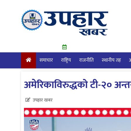
Skip
to
content
समाचार
राष्ट्रिय
राजनीति
स्थानीय तह
आ
अमेरिकाविरुद्धको टी-२० अन्तर्र
उपहार खबर