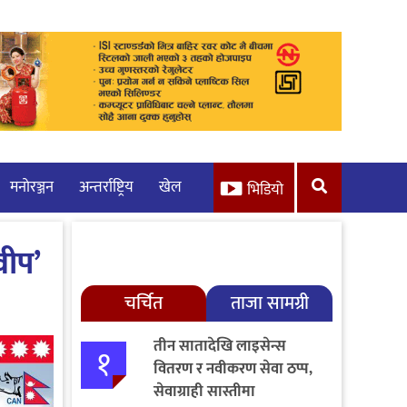
मनाेरञ्जन
अन्तर्राष्ट्रिय
खेल
भिडियो
वीप’
चर्चित
ताजा सामग्री
तीन सातादेखि लाइसेन्स
१
वितरण र नवीकरण सेवा ठप्प,
सेवाग्राही सास्तीमा