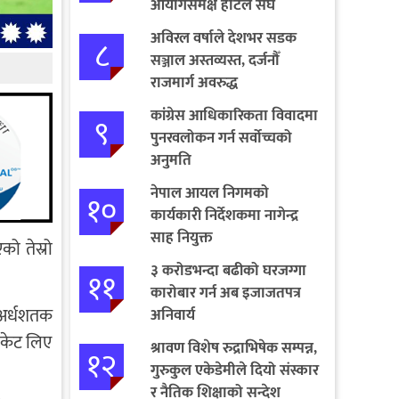
आयोगसमक्ष होटल संघ
बागमतीका पाँचबुँदे माग
अविरल वर्षाले देशभर सडक
८
सञ्जाल अस्तव्यस्त, दर्जनौँ
राजमार्ग अवरुद्ध
कांग्रेस आधिकारिकता विवादमा
९
पुनरवलोकन गर्न सर्वोच्चको
अनुमति
नेपाल आयल निगमको
१०
कार्यकारी निर्देशकमा नागेन्द्र
साह नियुक्त
ो तेस्रो
३ करोडभन्दा बढीको घरजग्गा
११
कारोबार गर्न अब इजाजतपत्र
 अर्धशतक
अनिवार्य
िकेट लिए
श्रावण विशेष रुद्राभिषेक सम्पन्न,
१२
गुरुकुल एकेडेमीले दियो संस्कार
र नैतिक शिक्षाको सन्देश