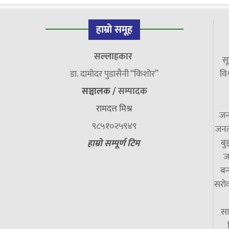
हाम्रो समूह
सल्लाहकार
सू
डा. दामाेदर पुडासैनी “किशाेर”
विश
सञ्चालक /
सम्पादक
रामदत्त मिश्र
जन
९८५१०२५९४९
जनत
बु
हाम्रो सम्पूर्ण टिम
ज
बन
सरोक
सा