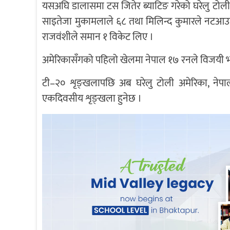
यसअघि डालासमा टस जितेर ब्याटिङ गरेको घरेलु टोल
साइतेजा मुकामलाले ६८ तथा मिलिन्द कुमारले नट
राजवंशीले समान १ विकेट लिए ।
अमेरिकासँगको पहिलो खेलमा नेपाल १७ रनले विजयी भए
टी–२० शृङ्खलापछि अब घरेलु टोली अमेरिका, नेपाल 
एकदिवसीय शृङ्खला हुनेछ ।