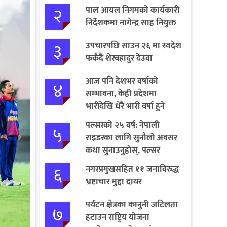
२
पाल आयल निगमको कार्यकारी
निर्देशकमा नागेन्द्र साह नियुक्त
३
उपचारपछि साउन २६ मा स्वदेश
फर्कँदै शेरबहादुर देउवा
आज पनि देशभर वर्षाको
४
सम्भावना, केही प्रदेशमा
भारीदेखि धेरै भारी वर्षा हुने
चेतावनी
पल्सरको २५ वर्ष: नेपाली
५
राइडरका लागि सुनौलो अवसर
कथा सुनाउनुहोस्, पल्सर
जित्नुहोस्
६
नगरप्रमुखसहित ११ जनाविरुद्ध
भ्रष्टाचार मुद्दा दायर
पर्यटन क्षेत्रका कानुनी जटिलता
७
हटाउन राष्ट्रिय योजना