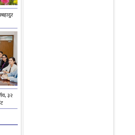
ेरबहादुर
्णय, ३२
ोट