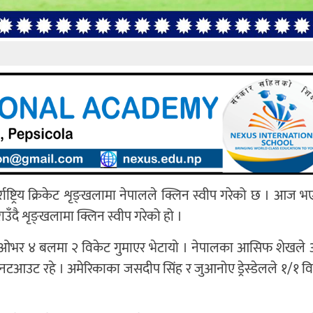
्ट्रिय क्रिकेट शृङ्खलामा नेपालले क्लिन स्वीप गरेको छ । आज भएक
ँदै शृङ्खलामा क्लिन स्वीप गरेको हो ।
८ ओभर ४ बलमा २ विकेट गुमाएर भेटायाे । नेपालका आसिफ शेखले
 नटआउट रहे । अमेरिकाका जसदीप सिंह र जुआनोए ड्रेस्डेलले १/१ व