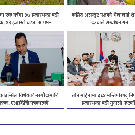
मा एक वर्षमा ३७ हजारभन्दा बढी
कांग्रेस असन्तुष्ट पक्षको भेलालाई श
टक, १३ हजारले बढ्यो आगमन
देउवाले सम्बोधन गर्ने
 काउन्सिल विधेयक’ मस्यौदामाथि
तीन महिनामा ३८४ मन्त्रिपरिषद् निर
फल, एआईदेखि पत्रकारको
हजारभन्दा बढी गुनासो फर्छ्य
सेन्ससम्मका विषयमा सुझाव