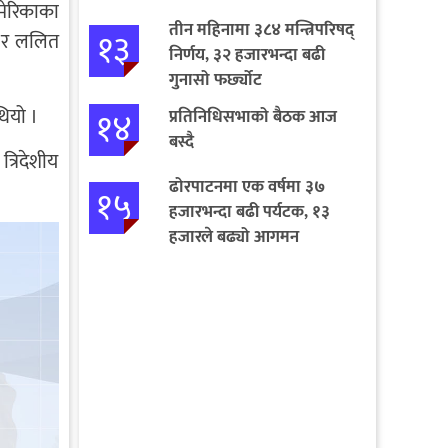
मेरिकाका
तीन महिनामा ३८४ मन्त्रिपरिषद्
१३
 र ललित
निर्णय, ३२ हजारभन्दा बढी
गुनासो फर्छ्योट
१४
ियो ।
प्रतिनिधिसभाको बैठक आज
बस्दै
्रिदेशीय
ढोरपाटनमा एक वर्षमा ३७
१५
हजारभन्दा बढी पर्यटक, १३
हजारले बढ्यो आगमन