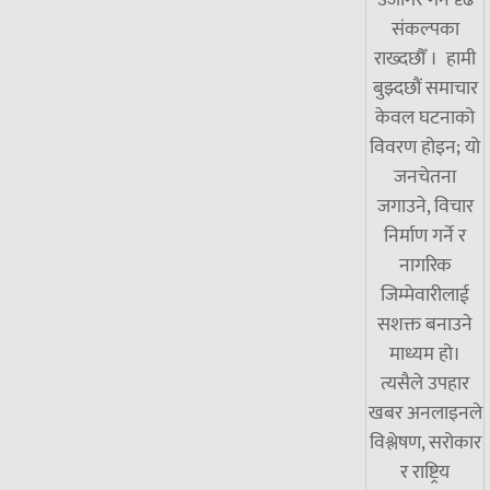
उजागर गर्ने दृढ
संकल्पका
राख्दछौँ । हामी
बुझ्दछौं समाचार
केवल घटनाको
विवरण होइन; यो
जनचेतना
जगाउने, विचार
निर्माण गर्ने र
नागरिक
जिम्मेवारीलाई
सशक्त बनाउने
माध्यम हो।
त्यसैले उपहार
खबर अनलाइनले
विश्लेषण, सरोकार
र राष्ट्रिय