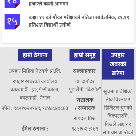
१४
हजारले बढ्यो आगमन
१५
कक्षा १२ को मौका परीक्षाको नतिजा सार्वजनिक, ८१.१९
प्रतिशत विद्यार्थी उत्तीर्ण
हाम्रो ठेगाना
हाम्रो समूह
उपहार
खबरको
उपहार मिडिया नेटवर्क प्रा.लि.
सल्लाहकार
बारेमा
उपहार खबरको कार्यालय
डा. दामाेदर
काठमाडौं –३२, पेप्सीकोला,
पुडासैनी “किशाेर”
सूचना प्रविधिको
काठमाडौँ, नेपाल
तीव्र विस्तार र
सञ्चालक
डिजिटल युगको
फोन : ९८५१०२५९४९, ९८४८८४०८६३
/
सम्पादक
विकाससँगै,
रामदत्त मिश्र
विश्वले सञ्चार र
ईमेल ठेगाना :
९८५१०२५९४९
समाचार प्राप्तिको