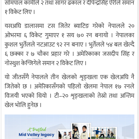
साेमपाल कामीले २ तथा सागर ढकाल र दीपेन्द्रसिंह ऐरीले समान
१ विकेट लिए ।
यसअघि डालासमा टस जितेर ब्याटिङ गरेकाे नेपालले २०
ओभरमा ६ विकेट गुमाएर १ सय ७० रन बनायाे । नेपालका
कुशल भुर्तेलले नटआउट ९२ रन बनाए । भुर्तेलले ५४ बल खेल्दै
६ छक्का र ७ चाैका प्रहार गरे । अमेरिकाका जसदीप सिंह र
नाेस्थुश केन्जिगेले समान २ विकेट लिए ।
याे जीतसँगै नेपालले तीन खेलकाे शृङ्खला एक खेलअघि नै
जितेकाे छ । अमेरिकासँगको पहिलो खेलमा नेपाल १७ रनले
विजयी भएको थियो । टी–२० शृङ्खलाको तेस्रो तथा अन्तिम
खेल भाेलि हुनेछ ।