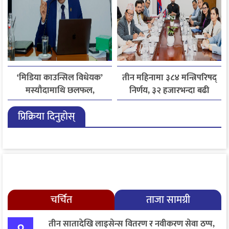
‘मिडिया काउन्सिल विधेयक’
तीन महिनामा ३८४ मन्त्रिपरिषद्
मस्यौदामाथि छलफल,
निर्णय, ३२ हजारभन्दा बढी
एआईदेखि पत्रकारको
गुनासो फर्छ्योट
प्रिक्रिया दिनुहोस्
लाइसेन्ससम्मका विषयमा
सुझाव
चर्चित
ताजा सामग्री
तीन सातादेखि लाइसेन्स वितरण र नवीकरण सेवा ठप्प,