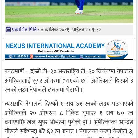
प्रकाशित मिति :
४ कार्तिक २०८१, आईतवार ०९:५२
काठमाडौँ – दाेस्राे टी–२० अन्तर्राष्ट्रिय टी–२० क्रिकेटमा नेपालले
अमेरिकालाई सुपर ओभरमा हराएकाे छ । अमेरिकाले दिएकाे ३
रनकाे लक्ष्य नेपालले ४ बलमा भेटायाे ।
त्यसअघि नेपालले दिएकाे १ सय ७१ रनकाे लक्ष्य पछ्याएकाे
अमेरिकाले २० ओभरमा ८ विकेट गुमाएर १ सय ७० रन
बनाएपछि खेल सुपर ओभरमा पुगेकाे हाे । अमेरिकाका आन्द्रेस
गाैसले सबैभन्दा धेरै ६२ रन बनाए । नेपालका करण केसीले ३,