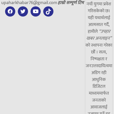
upaharkhabar76@gmail.com
हाम्रो सम्पूर्ण टिम
नयाँ युगमा प्रवेश
गरिसकेको छ।
यही यथार्थलाई
आत्मसात गर्दै,
हामीले
“उपहार
खबर अनलाइन”
को स्थापना गरेका
छौं । सत्य,
निष्पक्षता र
जनउत्तरदायित्वमा
अडिग रही
आधुनिक
डिजिटल
माध्यममार्फत
जनताको
आवाजलाई