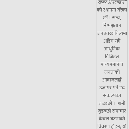
खबर अनलाइन”
को स्थापना गरेका
छौं । सत्य,
निष्पक्षता र
जनउत्तरदायित्वमा
अडिग रही
आधुनिक
डिजिटल
माध्यममार्फत
जनताको
आवाजलाई
उजागर गर्ने दृढ
संकल्पका
राख्दछौँ । हामी
बुझ्दछौं समाचार
केवल घटनाको
विवरण होइन; यो