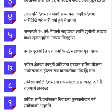
३
उपचारपछि साउन २६ मा स्वदेश फर्कँदै शेरबहादुर देउवा
४
आज पनि देशभर वर्षाको सम्भावना, केही प्रदेशमा
भारीदेखि धेरै भारी वर्षा हुने चेतावनी
५
पल्सरको २५ वर्ष: नेपाली राइडरका लागि सुनौलो अवसर
कथा सुनाउनुहोस्, पल्सर जित्नुहोस्
६
नगरप्रमुखसहित ११ जनाविरुद्ध भ्रष्टाचार मुद्दा दायर
७
पर्यटन क्षेत्रका कानुनी जटिलता हटाउन राष्ट्रिय योजना
आयोगसमक्ष होटल संघ बागमतीका पाँचबुँदे माग
८
अविरल वर्षाले देशभर सडक सञ्जाल अस्तव्यस्त, दर्जनौँ
राजमार्ग अवरुद्ध
९
कांग्रेस आधिकारिकता विवादमा पुनरवलोकन गर्न
सर्वोच्चको अनुमति