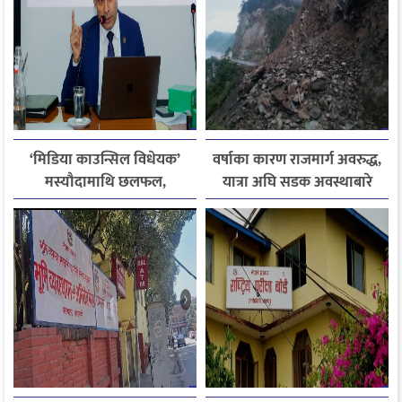
‘मिडिया काउन्सिल विधेयक’
वर्षाका कारण राजमार्ग अवरुद्ध,
मस्यौदामाथि छलफल,
यात्रा अघि सडक अवस्थाबारे
एआईदेखि पत्रकारको
जानकारी लिन आग्रह
लाइसेन्ससम्मका विषयमा
सुझाव