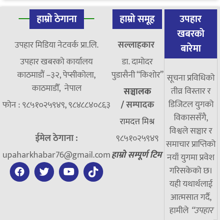
हाम्रो ठेगाना
हाम्रो समूह
उपहार
खबरको
उपहार मिडिया नेटवर्क प्रा.लि.
सल्लाहकार
बारेमा
उपहार खबरको कार्यालय
डा. दामाेदर
काठमाडौं –३२, पेप्सीकोला,
पुडासैनी “किशाेर”
सूचना प्रविधिको
काठमाडौँ, नेपाल
तीव्र विस्तार र
सञ्चालक
डिजिटल युगको
फोन : ९८५१०२५९४९, ९८४८८४०८६३
/
सम्पादक
विकाससँगै,
रामदत्त मिश्र
विश्वले सञ्चार र
ईमेल ठेगाना :
९८५१०२५९४९
समाचार प्राप्तिको
upaharkhabar76@gmail.com
हाम्रो सम्पूर्ण टिम
नयाँ युगमा प्रवेश
गरिसकेको छ।
यही यथार्थलाई
आत्मसात गर्दै,
हामीले
“उपहार