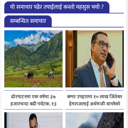
यो समाचार पढेर तपाईलाई कस्तो महसुस भयो ?
सम्बन्धित समाचार
ढोरपाटनमा एक वर्षमा ३७
बम्पर उपहारमा १० लाख जितेका
हजारभन्दा बढी पर्यटक, १३
हेमराजलाई अर्थमन्त्री वाग्लेको
हजारले बढ्यो आगमन
फोन, रुपन्देहीकी सपनाले
जितिन् एक लाख