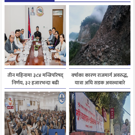
तीन महिनामा ३८४ मन्त्रिपरिषद्
वर्षाका कारण राजमार्ग अवरुद्ध,
निर्णय, ३२ हजारभन्दा बढी
यात्रा अघि सडक अवस्थाबारे
गुनासो फर्छ्योट
जानकारी लिन आग्रह