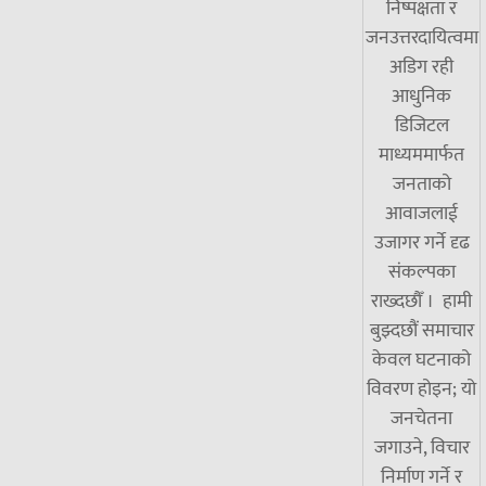
निष्पक्षता र
जनउत्तरदायित्वमा
अडिग रही
आधुनिक
डिजिटल
माध्यममार्फत
जनताको
आवाजलाई
उजागर गर्ने दृढ
संकल्पका
राख्दछौँ । हामी
बुझ्दछौं समाचार
केवल घटनाको
विवरण होइन; यो
जनचेतना
जगाउने, विचार
निर्माण गर्ने र