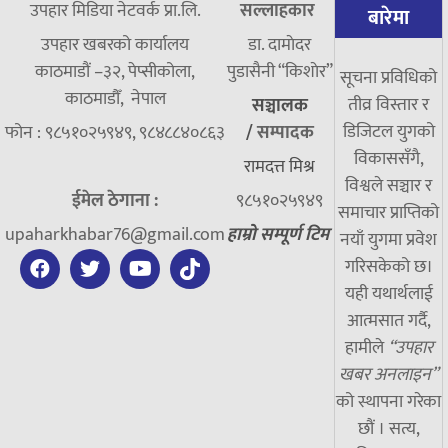
उपहार मिडिया नेटवर्क प्रा.लि.
सल्लाहकार
बारेमा
उपहार खबरको कार्यालय
डा. दामाेदर
काठमाडौं –३२, पेप्सीकोला,
पुडासैनी “किशाेर”
सूचना प्रविधिको
काठमाडौँ, नेपाल
तीव्र विस्तार र
सञ्चालक
डिजिटल युगको
फोन : ९८५१०२५९४९, ९८४८८४०८६३
/
सम्पादक
विकाससँगै,
रामदत्त मिश्र
विश्वले सञ्चार र
ईमेल ठेगाना :
९८५१०२५९४९
समाचार प्राप्तिको
upaharkhabar76@gmail.com
हाम्रो सम्पूर्ण टिम
नयाँ युगमा प्रवेश
गरिसकेको छ।
यही यथार्थलाई
आत्मसात गर्दै,
हामीले
“उपहार
खबर अनलाइन”
को स्थापना गरेका
छौं । सत्य,