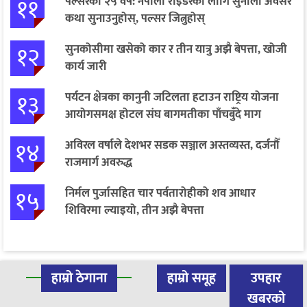
११
पल्सरको २५ वर्ष: नेपाली राइडरका लागि सुनौलो अवसर
कथा सुनाउनुहोस्, पल्सर जित्नुहोस्
१२
सुनकोसीमा खसेको कार र तीन यात्रु अझै बेपत्ता, खोजी
कार्य जारी
१३
पर्यटन क्षेत्रका कानुनी जटिलता हटाउन राष्ट्रिय योजना
आयोगसमक्ष होटल संघ बागमतीका पाँचबुँदे माग
१४
अविरल वर्षाले देशभर सडक सञ्जाल अस्तव्यस्त, दर्जनौँ
राजमार्ग अवरुद्ध
१५
निर्मल पुर्जासहित चार पर्वतारोहीको शव आधार
शिविरमा ल्याइयो, तीन अझै बेपत्ता
हाम्रो ठेगाना
हाम्रो समूह
उपहार
खबरको