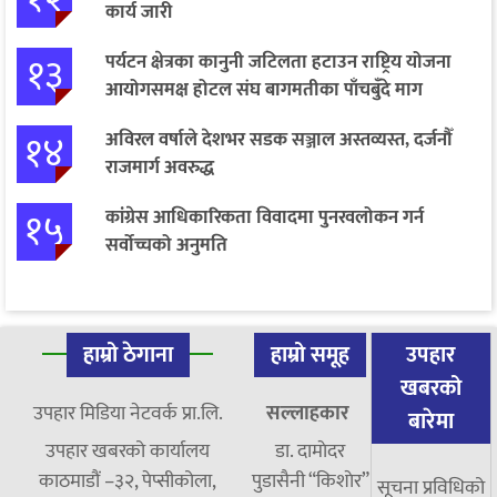
कार्य जारी
१३
पर्यटन क्षेत्रका कानुनी जटिलता हटाउन राष्ट्रिय योजना
आयोगसमक्ष होटल संघ बागमतीका पाँचबुँदे माग
१४
अविरल वर्षाले देशभर सडक सञ्जाल अस्तव्यस्त, दर्जनौँ
राजमार्ग अवरुद्ध
१५
कांग्रेस आधिकारिकता विवादमा पुनरवलोकन गर्न
सर्वोच्चको अनुमति
हाम्रो ठेगाना
हाम्रो समूह
उपहार
खबरको
उपहार मिडिया नेटवर्क प्रा.लि.
सल्लाहकार
बारेमा
उपहार खबरको कार्यालय
डा. दामाेदर
काठमाडौं –३२, पेप्सीकोला,
पुडासैनी “किशाेर”
सूचना प्रविधिको