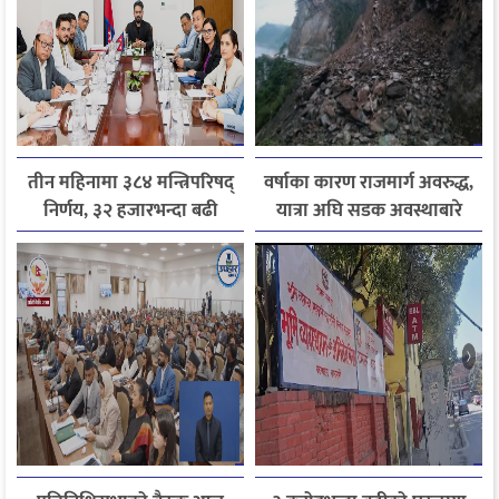
तीन महिनामा ३८४ मन्त्रिपरिषद्
वर्षाका कारण राजमार्ग अवरुद्ध,
निर्णय, ३२ हजारभन्दा बढी
यात्रा अघि सडक अवस्थाबारे
गुनासो फर्छ्योट
जानकारी लिन आग्रह