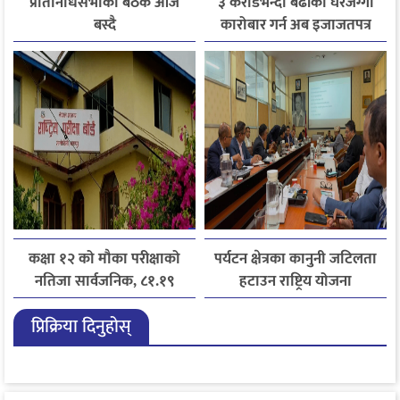
प्रतिनिधिसभाको बैठक आज
३ करोडभन्दा बढीको घरजग्गा
बस्दै
कारोबार गर्न अब इजाजतपत्र
अनिवार्य
कक्षा १२ को मौका परीक्षाको
पर्यटन क्षेत्रका कानुनी जटिलता
नतिजा सार्वजनिक, ८१.१९
हटाउन राष्ट्रिय योजना
प्रतिशत विद्यार्थी उत्तीर्ण
आयोगसमक्ष होटल संघ
प्रिक्रिया दिनुहोस्
बागमतीका पाँचबुँदे माग