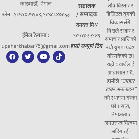
काठमाडौँ, नेपाल
तीव्र विस्तार र
सञ्चालक
डिजिटल युगको
फोन : ९८५१०२५९४९, ९८४८८४०८६३
/
सम्पादक
विकाससँगै,
रामदत्त मिश्र
विश्वले सञ्चार र
ईमेल ठेगाना :
९८५१०२५९४९
समाचार प्राप्तिको
upaharkhabar76@gmail.com
हाम्रो सम्पूर्ण टिम
नयाँ युगमा प्रवेश
गरिसकेको छ।
यही यथार्थलाई
आत्मसात गर्दै,
हामीले
“उपहार
खबर अनलाइन”
को स्थापना गरेका
छौं । सत्य,
निष्पक्षता र
जनउत्तरदायित्वमा
अडिग रही