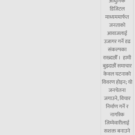
आधुनिक
डिजिटल
माध्यममार्फत
जनताको
आवाजलाई
उजागर गर्ने दृढ
संकल्पका
राख्दछौँ । हामी
बुझ्दछौं समाचार
केवल घटनाको
विवरण होइन; यो
जनचेतना
जगाउने, विचार
निर्माण गर्ने र
नागरिक
जिम्मेवारीलाई
सशक्त बनाउने