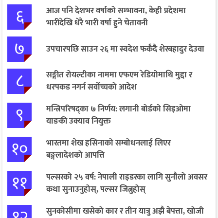
६
आज पनि देशभर वर्षाको सम्भावना, केही प्रदेशमा
भारीदेखि धेरै भारी वर्षा हुने चेतावनी
७
उपचारपछि साउन २६ मा स्वदेश फर्कँदै शेरबहादुर देउवा
८
सङ्गीत रोयल्टीका नाममा एफएम रेडियोमाथि मुद्दा र
धरपकड नगर्न सर्वोच्चको आदेश
९
मन्त्रिपरिषद्का ७ निर्णय: लगानी बोर्डको सिइओमा
याङकी उक्याव नियुक्त
१०
भारतमा शेख हसिनाको सम्बोधनलाई लिएर
बङ्गलादेशको आपत्ति
११
पल्सरको २५ वर्ष: नेपाली राइडरका लागि सुनौलो अवसर
कथा सुनाउनुहोस्, पल्सर जित्नुहोस्
१२
सुनकोसीमा खसेको कार र तीन यात्रु अझै बेपत्ता, खोजी