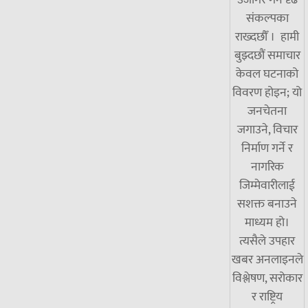
उजागर गर्ने दृढ
संकल्पका
राख्दछौँ । हामी
बुझ्दछौं समाचार
केवल घटनाको
विवरण होइन; यो
जनचेतना
जगाउने, विचार
निर्माण गर्ने र
नागरिक
जिम्मेवारीलाई
सशक्त बनाउने
माध्यम हो।
त्यसैले उपहार
खबर अनलाइनले
विश्लेषण, सरोकार
र राष्ट्रिय