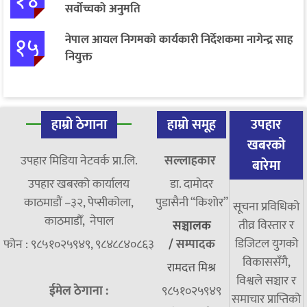
१४
सर्वोच्चको अनुमति
१५
नेपाल आयल निगमको कार्यकारी निर्देशकमा नागेन्द्र साह
नियुक्त
हाम्रो ठेगाना
हाम्रो समूह
उपहार
खबरको
उपहार मिडिया नेटवर्क प्रा.लि.
सल्लाहकार
बारेमा
उपहार खबरको कार्यालय
डा. दामाेदर
काठमाडौं –३२, पेप्सीकोला,
पुडासैनी “किशाेर”
सूचना प्रविधिको
काठमाडौँ, नेपाल
तीव्र विस्तार र
सञ्चालक
डिजिटल युगको
फोन : ९८५१०२५९४९, ९८४८८४०८६३
/
सम्पादक
विकाससँगै,
रामदत्त मिश्र
विश्वले सञ्चार र
ईमेल ठेगाना :
९८५१०२५९४९
समाचार प्राप्तिको