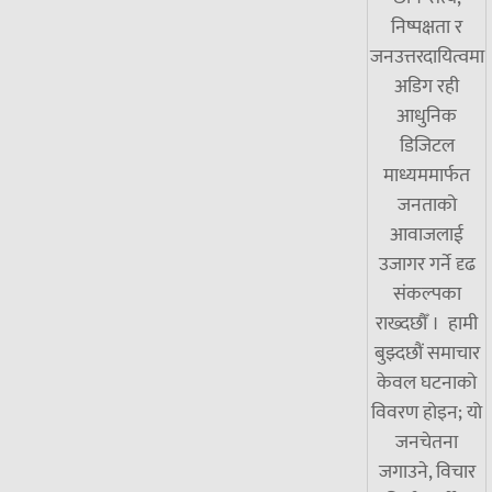
निष्पक्षता र
जनउत्तरदायित्वमा
अडिग रही
आधुनिक
डिजिटल
माध्यममार्फत
जनताको
आवाजलाई
उजागर गर्ने दृढ
संकल्पका
राख्दछौँ । हामी
बुझ्दछौं समाचार
केवल घटनाको
विवरण होइन; यो
जनचेतना
जगाउने, विचार