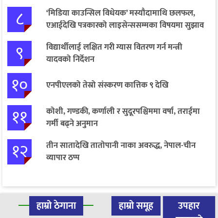
८
‘मिडिया काउन्सिल विधेयक’ मस्यौदामाथि छलफल,
एआईदेखि पत्रकारको लाइसेन्ससम्मका विषयमा सुझाव
९
विद्यार्थीलाई लक्षित गरी ग्यास वितरण गर्न मन्त्री
यादवको निर्देशन
१०
एनपीएलको तेस्रो संस्करण कात्तिक ९ देखि
११
कोशी, गण्डकी, कर्णाली र सुदूरपश्चिममा वर्षा, तराईमा
गर्मी बढ्ने अनुमान
१२
तीन सातादेखि तातोपानी नाका अवरुद्ध, नेपाल-चीन
व्यापार ठप्प
हाम्रो ठेगाना
हाम्रो समूह
उपहार