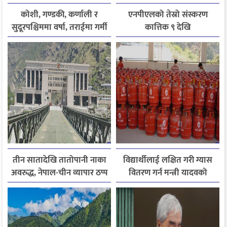
कोशी, गण्डकी, कर्णाली र
एनपीएलको तेस्रो संस्करण
सुदूरपश्चिममा वर्षा, तराईमा गर्मी
कात्तिक ९ देखि
बढ्ने अनुमान
तीन सातादेखि तातोपानी नाका
विद्यार्थीलाई लक्षित गरी ग्यास
अवरुद्ध, नेपाल-चीन व्यापार ठप्प
वितरण गर्न मन्त्री यादवको
निर्देशन