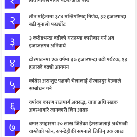
१
प्रतिनिधिसभाको बैठक आज बस्दै
२
तीन महिनामा ३८४ मन्त्रिपरिषद् निर्णय, ३२ हजारभन्दा
बढी गुनासो फर्छ्योट
३
३ करोडभन्दा बढीको घरजग्गा कारोबार गर्न अब
इजाजतपत्र अनिवार्य
४
ढोरपाटनमा एक वर्षमा ३७ हजारभन्दा बढी पर्यटक, १३
हजारले बढ्यो आगमन
५
कांग्रेस असन्तुष्ट पक्षको भेलालाई शेरबहादुर देउवाले
सम्बोधन गर्ने
६
वर्षाका कारण राजमार्ग अवरुद्ध, यात्रा अघि सडक
अवस्थाबारे जानकारी लिन आग्रह
७
बम्पर उपहारमा १० लाख जितेका हेमराजलाई अर्थमन्त्री
वाग्लेको फोन, रुपन्देहीकी सपनाले जितिन् एक लाख