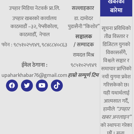
खबरको
उपहार मिडिया नेटवर्क प्रा.लि.
सल्लाहकार
बारेमा
उपहार खबरको कार्यालय
डा. दामाेदर
काठमाडौं –३२, पेप्सीकोला,
पुडासैनी “किशाेर”
सूचना प्रविधिको
काठमाडौँ, नेपाल
तीव्र विस्तार र
सञ्चालक
डिजिटल युगको
फोन : ९८५१०२५९४९, ९८४८८४०८६३
/
सम्पादक
विकाससँगै,
रामदत्त मिश्र
विश्वले सञ्चार र
ईमेल ठेगाना :
९८५१०२५९४९
समाचार प्राप्तिको
upaharkhabar76@gmail.com
हाम्रो सम्पूर्ण टिम
नयाँ युगमा प्रवेश
गरिसकेको छ।
यही यथार्थलाई
आत्मसात गर्दै,
हामीले
“उपहार
खबर अनलाइन”
को स्थापना गरेका
छौं । सत्य,