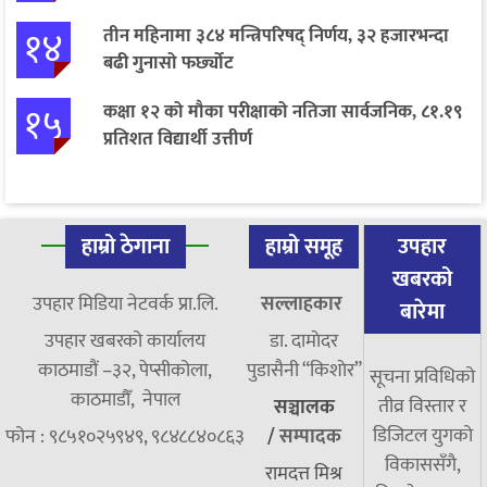
१४
तीन महिनामा ३८४ मन्त्रिपरिषद् निर्णय, ३२ हजारभन्दा
बढी गुनासो फर्छ्योट
१५
कक्षा १२ को मौका परीक्षाको नतिजा सार्वजनिक, ८१.१९
प्रतिशत विद्यार्थी उत्तीर्ण
हाम्रो ठेगाना
हाम्रो समूह
उपहार
खबरको
उपहार मिडिया नेटवर्क प्रा.लि.
सल्लाहकार
बारेमा
उपहार खबरको कार्यालय
डा. दामाेदर
काठमाडौं –३२, पेप्सीकोला,
पुडासैनी “किशाेर”
सूचना प्रविधिको
काठमाडौँ, नेपाल
तीव्र विस्तार र
सञ्चालक
डिजिटल युगको
फोन : ९८५१०२५९४९, ९८४८८४०८६३
/
सम्पादक
विकाससँगै,
रामदत्त मिश्र