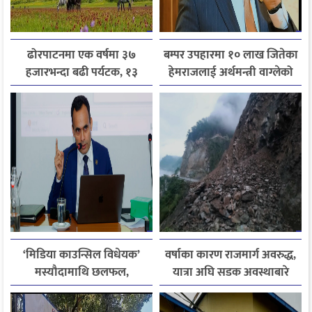
ढोरपाटनमा एक वर्षमा ३७
बम्पर उपहारमा १० लाख जितेका
हजारभन्दा बढी पर्यटक, १३
हेमराजलाई अर्थमन्त्री वाग्लेको
हजारले बढ्यो आगमन
फोन, रुपन्देहीकी सपनाले
जितिन् एक लाख
‘मिडिया काउन्सिल विधेयक’
वर्षाका कारण राजमार्ग अवरुद्ध,
मस्यौदामाथि छलफल,
यात्रा अघि सडक अवस्थाबारे
एआईदेखि पत्रकारको
जानकारी लिन आग्रह
लाइसेन्ससम्मका विषयमा