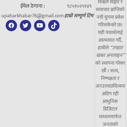
विश्वले सञ्चार र
ईमेल ठेगाना :
९८५१०२५९४९
समाचार प्राप्तिको
upaharkhabar76@gmail.com
हाम्रो सम्पूर्ण टिम
नयाँ युगमा प्रवेश
गरिसकेको छ।
यही यथार्थलाई
आत्मसात गर्दै,
हामीले
“उपहार
खबर अनलाइन”
को स्थापना गरेका
छौं । सत्य,
निष्पक्षता र
जनउत्तरदायित्वमा
अडिग रही
आधुनिक
डिजिटल
माध्यममार्फत
जनताको