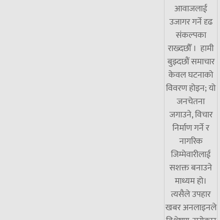
आवाजलाई
उजागर गर्ने दृढ
संकल्पका
राख्दछौँ । हामी
बुझ्दछौं समाचार
केवल घटनाको
विवरण होइन; यो
जनचेतना
जगाउने, विचार
निर्माण गर्ने र
नागरिक
जिम्मेवारीलाई
सशक्त बनाउने
माध्यम हो।
त्यसैले उपहार
खबर अनलाइनले