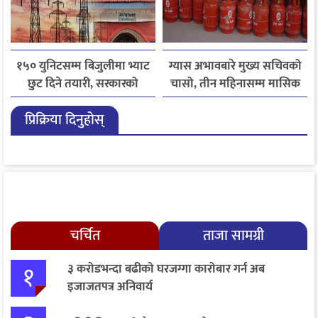
१५० युनिटसम्म बिजुलीमा भ्याट
ग्यास अभावबारे मुख्य सचिवको
छुट दिने तयारी, सरकारको
चासो, तीन महिनासम्म मासिक
गृहकार्य तीव्र
५० हजार मेट्रिक टनभन्दा बढी
प्रिक्रिया दिनुहोस्
आयात गर्ने निर्णय
चर्चित
ताजा सामग्री
१
३ करोडभन्दा बढीको घरजग्गा कारोबार गर्न अब
इजाजतपत्र अनिवार्य