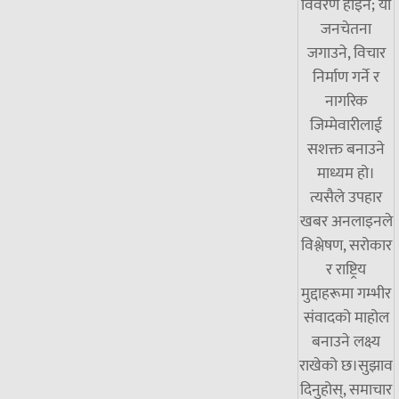
विवरण होइन; यो
जनचेतना
जगाउने, विचार
निर्माण गर्ने र
नागरिक
जिम्मेवारीलाई
सशक्त बनाउने
माध्यम हो।
त्यसैले उपहार
खबर अनलाइनले
विश्लेषण, सरोकार
र राष्ट्रिय
मुद्दाहरूमा गम्भीर
संवादको माहोल
बनाउने लक्ष्य
राखेको छ।सुझाव
दिनुहोस्, समाचार