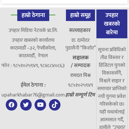
हाम्रो ठेगाना
हाम्रो समूह
उपहार
खबरको
उपहार मिडिया नेटवर्क प्रा.लि.
सल्लाहकार
बारेमा
उपहार खबरको कार्यालय
डा. दामाेदर
काठमाडौं –३२, पेप्सीकोला,
पुडासैनी “किशाेर”
सूचना प्रविधिको
काठमाडौँ, नेपाल
तीव्र विस्तार र
सञ्चालक
डिजिटल युगको
फोन : ९८५१०२५९४९, ९८४८८४०८६३
/
सम्पादक
विकाससँगै,
रामदत्त मिश्र
विश्वले सञ्चार र
ईमेल ठेगाना :
९८५१०२५९४९
समाचार प्राप्तिको
upaharkhabar76@gmail.com
हाम्रो सम्पूर्ण टिम
नयाँ युगमा प्रवेश
गरिसकेको छ।
यही यथार्थलाई
आत्मसात गर्दै,
हामीले
“उपहार