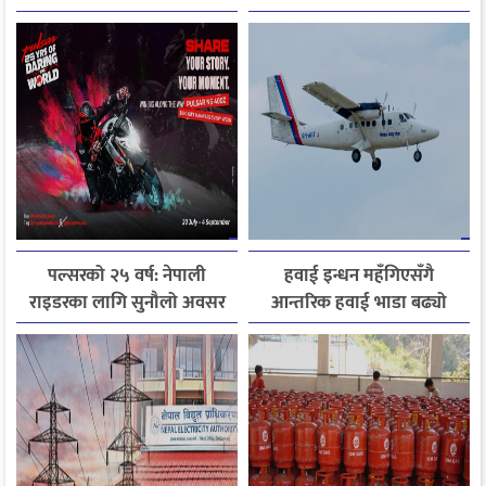
निर्देशन
पल्सरको २५ वर्ष: नेपाली
हवाई इन्धन महँगिएसँगै
राइडरका लागि सुनौलो अवसर
आन्तरिक हवाई भाडा बढ्यो
कथा सुनाउनुहोस्, पल्सर
जित्नुहोस्