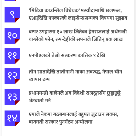
९
‘मिडिया काउन्सिल विधेयक’ मस्यौदामाथि छलफल,
एआईदेखि पत्रकारको लाइसेन्ससम्मका विषयमा सुझाव
१०
बम्पर उपहारमा १० लाख जितेका हेमराजलाई अर्थमन्त्री
वाग्लेको फोन, रुपन्देहीकी सपनाले जितिन् एक लाख
११
एनपीएलको तेस्रो संस्करण कात्तिक ९ देखि
१२
तीन सातादेखि तातोपानी नाका अवरुद्ध, नेपाल-चीन
व्यापार ठप्प
१३
प्रधानमन्त्री बालेनले अब विदेशी राजदूतसँग छुट्टाछुट्टै
भेटवार्ता गर्ने
१४
एमाले नेकपा गठबन्धनलाई बहुमत जुटाउन सकस,
बागमती सरकार पुनर्गठन अन्योलमा