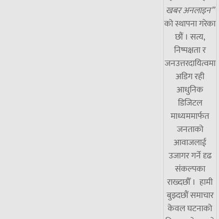
खबर अनलाइन”
को स्थापना गरेका
छौं । सत्य,
निष्पक्षता र
जनउत्तरदायित्वमा
अडिग रही
आधुनिक
डिजिटल
माध्यममार्फत
जनताको
आवाजलाई
उजागर गर्ने दृढ
संकल्पका
राख्दछौँ । हामी
बुझ्दछौं समाचार
केवल घटनाको