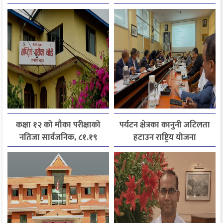
जानकारी लिन आग्रह
अनिवार्य
कक्षा १२ को मौका परीक्षाको
पर्यटन क्षेत्रका कानुनी जटिलता
नतिजा सार्वजनिक, ८१.१९
हटाउन राष्ट्रिय योजना
प्रतिशत विद्यार्थी उत्तीर्ण
आयोगसमक्ष होटल संघ
बागमतीका पाँचबुँदे माग