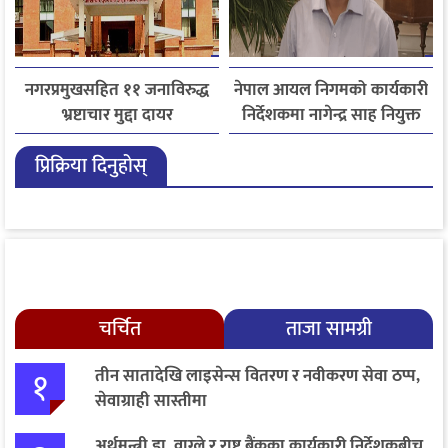
नगरप्रमुखसहित ११ जनाविरुद्ध
नेपाल आयल निगमको कार्यकारी
भ्रष्टाचार मुद्दा दायर
निर्देशकमा नागेन्द्र साह नियुक्त
प्रिक्रिया दिनुहोस्
चर्चित
ताजा सामग्री
१
तीन सातादेखि लाइसेन्स वितरण र नवीकरण सेवा ठप्प,
सेवाग्राही सास्तीमा
अर्थमन्त्री डा. वाग्ले र राष्ट्र बैंकका कार्यकारी निर्देशकबीच