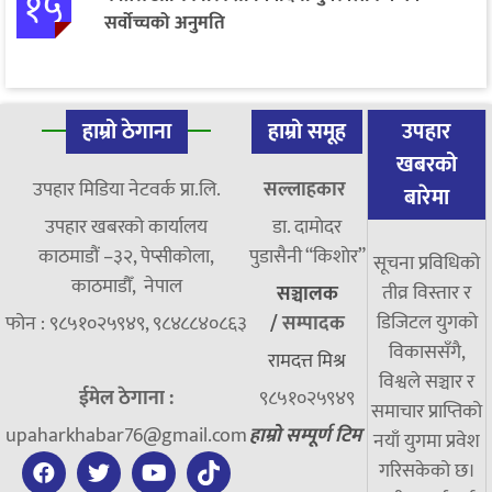
१५
सर्वोच्चको अनुमति
हाम्रो ठेगाना
हाम्रो समूह
उपहार
खबरको
उपहार मिडिया नेटवर्क प्रा.लि.
सल्लाहकार
बारेमा
उपहार खबरको कार्यालय
डा. दामाेदर
काठमाडौं –३२, पेप्सीकोला,
पुडासैनी “किशाेर”
सूचना प्रविधिको
काठमाडौँ, नेपाल
तीव्र विस्तार र
सञ्चालक
डिजिटल युगको
फोन : ९८५१०२५९४९, ९८४८८४०८६३
/
सम्पादक
विकाससँगै,
रामदत्त मिश्र
विश्वले सञ्चार र
ईमेल ठेगाना :
९८५१०२५९४९
समाचार प्राप्तिको
upaharkhabar76@gmail.com
हाम्रो सम्पूर्ण टिम
नयाँ युगमा प्रवेश
गरिसकेको छ।