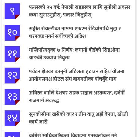
९
पल्सरको २५ वर्ष: नेपाली राइडरका लागि सुनौलो अवसर
कथा सुनाउनुहोस्, पल्सर जित्नुहोस्
१०
सङ्गीत रोयल्टीका नाममा एफएम रेडियोमाथि मुद्दा र
धरपकड नगर्न सर्वोच्चको आदेश
११
मन्त्रिपरिषद्का ७ निर्णय: लगानी बोर्डको सिइओमा
याङकी उक्याव नियुक्त
१२
पर्यटन क्षेत्रका कानुनी जटिलता हटाउन राष्ट्रिय योजना
आयोगसमक्ष होटल संघ बागमतीका पाँचबुँदे माग
१३
अविरल वर्षाले देशभर सडक सञ्जाल अस्तव्यस्त, दर्जनौँ
राजमार्ग अवरुद्ध
१४
सुनकोसीमा खसेको कार र तीन यात्रु अझै बेपत्ता, खोजी
कार्य जारी
कांग्रेस आधिकारिकता विवादमा पुनरवलोकन गर्न