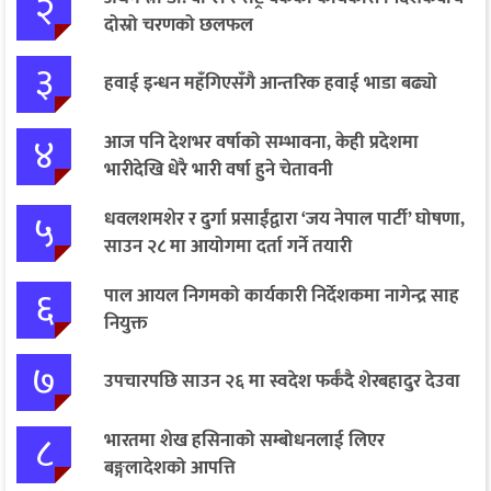
२
दोस्रो चरणको छलफल
३
हवाई इन्धन महँगिएसँगै आन्तरिक हवाई भाडा बढ्यो
४
आज पनि देशभर वर्षाको सम्भावना, केही प्रदेशमा
भारीदेखि धेरै भारी वर्षा हुने चेतावनी
५
धवलशमशेर र दुर्गा प्रसाईंद्वारा ‘जय नेपाल पार्टी’ घोषणा,
साउन २८ मा आयोगमा दर्ता गर्ने तयारी
६
पाल आयल निगमको कार्यकारी निर्देशकमा नागेन्द्र साह
नियुक्त
७
उपचारपछि साउन २६ मा स्वदेश फर्कँदै शेरबहादुर देउवा
८
भारतमा शेख हसिनाको सम्बोधनलाई लिएर
बङ्गलादेशको आपत्ति