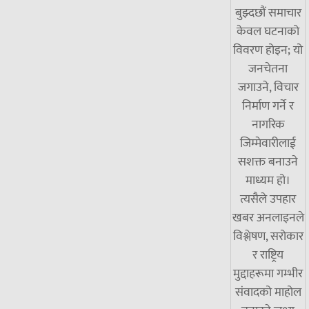
बुझ्दछौं समाचार
केवल घटनाको
विवरण होइन; यो
जनचेतना
जगाउने, विचार
निर्माण गर्ने र
नागरिक
जिम्मेवारीलाई
सशक्त बनाउने
माध्यम हो।
त्यसैले उपहार
खबर अनलाइनले
विश्लेषण, सरोकार
र राष्ट्रिय
मुद्दाहरूमा गम्भीर
संवादको माहोल