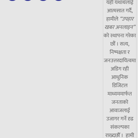
यही यथार्थलाई
आत्मसात गर्दै,
हामीले
“उपहार
खबर अनलाइन”
को स्थापना गरेका
छौं । सत्य,
निष्पक्षता र
जनउत्तरदायित्वमा
अडिग रही
आधुनिक
डिजिटल
माध्यममार्फत
जनताको
आवाजलाई
उजागर गर्ने दृढ
संकल्पका
राख्दछौँ । हामी