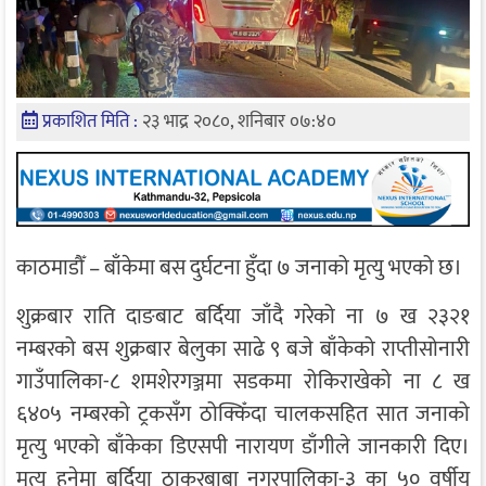
प्रकाशित मिति :
२३ भाद्र २०८०, शनिबार ०७:४०
काठमाडौँ – बाँकेमा बस दुर्घटना हुँदा ७ जनाको मृत्यु भएको छ।
शुक्रबार राति दाङबाट बर्दिया जाँदै गरेको ना ७ ख २३२१
नम्बरको बस शुक्रबार बेलुका साढे ९ बजे बाँकेको राप्तीसोनारी
गाउँपालिका-८ शमशेरगञ्जमा सडकमा रोकिराखेको ना ८ ख
६४०५ नम्बरको ट्रकसँग ठोक्किँदा चालकसहित सात जनाको
मृत्यु भएको बाँकेका डिएसपी नारायण डाँगीले जानकारी दिए।
मृत्यु हुनेमा बर्दिया ठाकुरबाबा नगरपालिका-३ का ५० वर्षीय