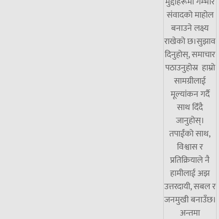
मुद्दाहरूमा गम्भीर
संवादको माहोल
बनाउने लक्ष्य
राखेको छ।सुझाव
दिनुहोस्, समाचार
पठाउनुहोस्र हाम्रो
सामग्रीलाई
मूल्यांकन गर्दै
साथ दिँदै
जानुहोस्।
तपाईंको साथ,
विश्वास र
प्रतिक्रियाले नै
हामीलाई अझ
उत्तरदायी, सबल र
जनमुखी बनाउँछ।
अन्तमा