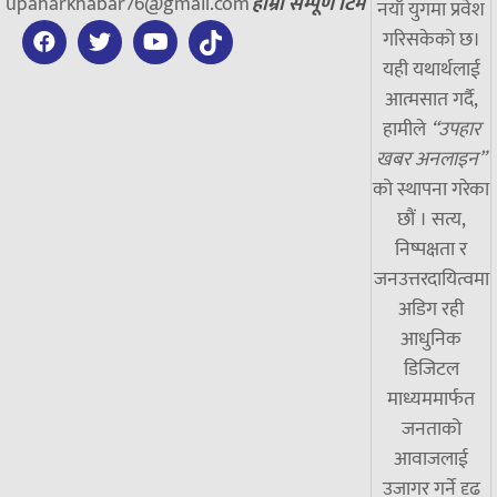
upaharkhabar76@gmail.com
हाम्रो सम्पूर्ण टिम
नयाँ युगमा प्रवेश
गरिसकेको छ।
यही यथार्थलाई
आत्मसात गर्दै,
हामीले
“उपहार
खबर अनलाइन”
को स्थापना गरेका
छौं । सत्य,
निष्पक्षता र
जनउत्तरदायित्वमा
अडिग रही
आधुनिक
डिजिटल
माध्यममार्फत
जनताको
आवाजलाई
उजागर गर्ने दृढ