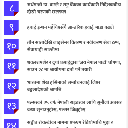
८
अर्थमन्त्री डा. वाग्ले र राष्ट्र बैंकका कार्यकारी निर्देशकबीच
दोस्रो चरणको छलफल
९
हवाई इन्धन महँगिएसँगै आन्तरिक हवाई भाडा बढ्यो
१०
तीन सातादेखि लाइसेन्स वितरण र नवीकरण सेवा ठप्प,
सेवाग्राही सास्तीमा
११
धवलशमशेर र दुर्गा प्रसाईंद्वारा ‘जय नेपाल पार्टी’ घोषणा,
साउन २८ मा आयोगमा दर्ता गर्ने तयारी
१२
भारतमा शेख हसिनाको सम्बोधनलाई लिएर
बङ्गलादेशको आपत्ति
१३
पल्सरको २५ वर्ष: नेपाली राइडरका लागि सुनौलो अवसर
कथा सुनाउनुहोस्, पल्सर जित्नुहोस्
१४
सङ्गीत रोयल्टीका नाममा एफएम रेडियोमाथि मुद्दा र