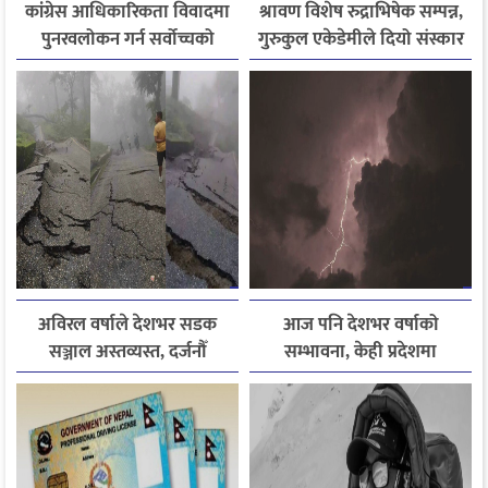
कांग्रेस आधिकारिकता विवादमा
श्रावण विशेष रुद्राभिषेक सम्पन्न,
पुनरवलोकन गर्न सर्वोच्चको
गुरुकुल एकेडेमीले दियो संस्कार
अनुमति
र नैतिक शिक्षाको सन्देश
अविरल वर्षाले देशभर सडक
आज पनि देशभर वर्षाको
सञ्जाल अस्तव्यस्त, दर्जनौँ
सम्भावना, केही प्रदेशमा
राजमार्ग अवरुद्ध
भारीदेखि धेरै भारी वर्षा हुने
चेतावनी