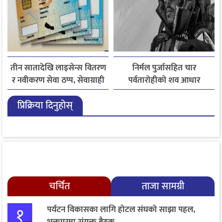
तीन सातादेखि लाइसेन्स वितरण
निर्मल पुर्जासहित चार
र नवीकरण सेवा ठप्प, सेवाग्राही
पर्वतारोहीको शव आधार
सास्तीमा
शिविरमा ल्याइयो, तीन अझै
प्रिक्रिया दिनुहोस्
बेपत्ता
चर्चित
ताजा सामग्री
१
पर्यटन विकासका लागि होटल संघको साझा पहल,