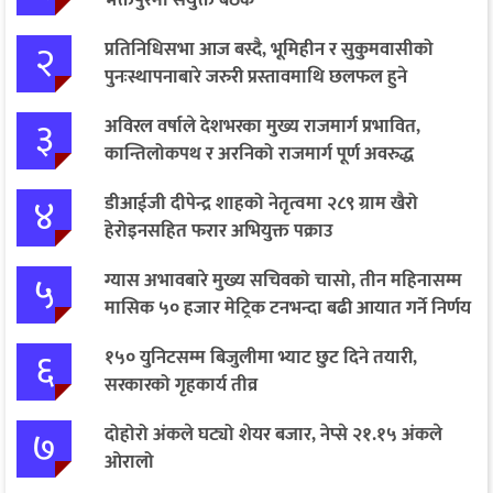
भक्तपुरमा संयुक्त बैठक
२
प्रतिनिधिसभा आज बस्दै, भूमिहीन र सुकुमवासीको
पुनःस्थापनाबारे जरुरी प्रस्तावमाथि छलफल हुने
३
अविरल वर्षाले देशभरका मुख्य राजमार्ग प्रभावित,
कान्तिलोकपथ र अरनिको राजमार्ग पूर्ण अवरुद्ध
४
डीआईजी दीपेन्द्र शाहको नेतृत्वमा २८९ ग्राम खैरो
हेरोइनसहित फरार अभियुक्त पक्राउ
५
ग्यास अभावबारे मुख्य सचिवको चासो, तीन महिनासम्म
मासिक ५० हजार मेट्रिक टनभन्दा बढी आयात गर्ने निर्णय
६
१५० युनिटसम्म बिजुलीमा भ्याट छुट दिने तयारी,
सरकारको गृहकार्य तीव्र
७
दोहोरो अंकले घट्यो शेयर बजार, नेप्से २१.१५ अंकले
ओरालो