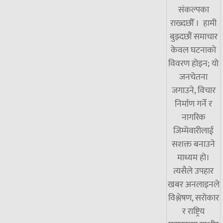
संकल्पका
राख्दछौँ । हामी
बुझ्दछौं समाचार
केवल घटनाको
विवरण होइन; यो
जनचेतना
जगाउने, विचार
निर्माण गर्ने र
नागरिक
जिम्मेवारीलाई
सशक्त बनाउने
माध्यम हो।
त्यसैले उपहार
खबर अनलाइनले
विश्लेषण, सरोकार
र राष्ट्रिय