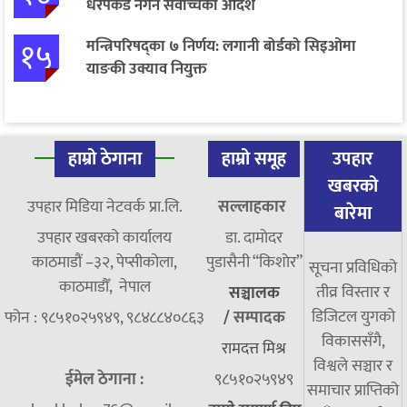
धरपकड नगर्न सर्वोच्चको आदेश
१५
मन्त्रिपरिषद्का ७ निर्णय: लगानी बोर्डको सिइओमा
याङकी उक्याव नियुक्त
हाम्रो ठेगाना
हाम्रो समूह
उपहार
खबरको
उपहार मिडिया नेटवर्क प्रा.लि.
सल्लाहकार
बारेमा
उपहार खबरको कार्यालय
डा. दामाेदर
काठमाडौं –३२, पेप्सीकोला,
पुडासैनी “किशाेर”
सूचना प्रविधिको
काठमाडौँ, नेपाल
तीव्र विस्तार र
सञ्चालक
डिजिटल युगको
फोन : ९८५१०२५९४९, ९८४८८४०८६३
/
सम्पादक
विकाससँगै,
रामदत्त मिश्र
विश्वले सञ्चार र
ईमेल ठेगाना :
९८५१०२५९४९
समाचार प्राप्तिको