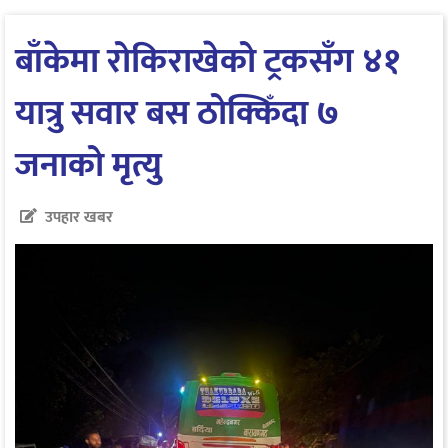
बाँकेमा रोकिराखेको ट्रकसँग ४१
यात्रु सवार बस ठोक्किँदा ७
जनाको मृत्यु
उपहार खबर