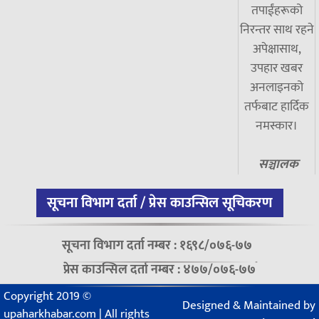
तपाईंहरूको
निरन्तर साथ रहने
अपेक्षासाथ,
उपहार खबर
अनलाइनको
तर्फबाट हार्दिक
नमस्कार।
सञ्चालक
सूचना विभाग दर्ता / प्रेस काउन्सिल सूचिकरण
सूचना विभाग दर्ता नम्बर : १६९८/०७६-७७
प्रेस काउन्सिल दर्ता नम्बर : ४७७/०७६-७७
Copyright 2019 ©
Designed & Maintained by
upaharkhabar.com | All rights