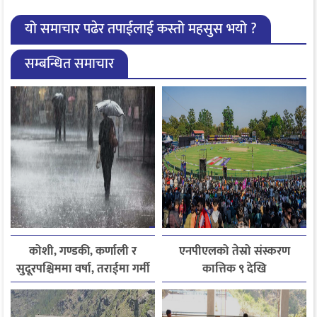
यो समाचार पढेर तपाईलाई कस्तो महसुस भयो ?
सम्बन्धित समाचार
कोशी, गण्डकी, कर्णाली र
एनपीएलको तेस्रो संस्करण
सुदूरपश्चिममा वर्षा, तराईमा गर्मी
कात्तिक ९ देखि
बढ्ने अनुमान