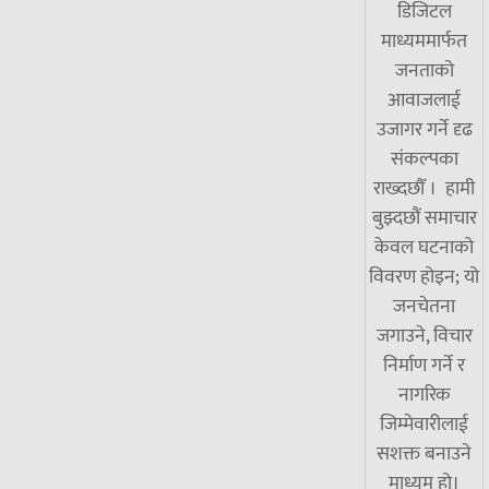
डिजिटल
माध्यममार्फत
जनताको
आवाजलाई
उजागर गर्ने दृढ
संकल्पका
राख्दछौँ । हामी
बुझ्दछौं समाचार
केवल घटनाको
विवरण होइन; यो
जनचेतना
जगाउने, विचार
निर्माण गर्ने र
नागरिक
जिम्मेवारीलाई
सशक्त बनाउने
माध्यम हो।