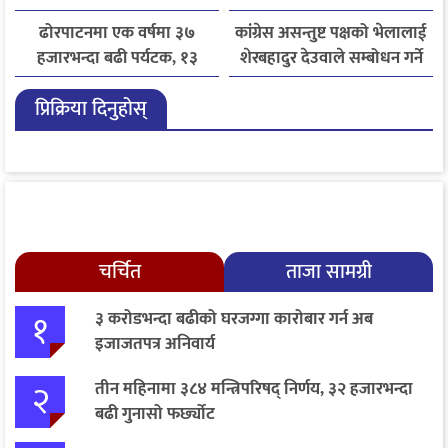
ढोरपाटनमा एक वर्षमा ३७
कांग्रेस असन्तुष्ट पक्षको भेलालाई
हजारभन्दा बढी पर्यटक, १३
शेरबहादुर देउवाले सम्बोधन गर्ने
हजारले बढ्यो आगमन
प्रिक्रिया दिनुहोस्
चर्चित
ताजा सामग्री
१
३ करोडभन्दा बढीको घरजग्गा कारोबार गर्न अब
इजाजतपत्र अनिवार्य
२
तीन महिनामा ३८४ मन्त्रिपरिषद् निर्णय, ३२ हजारभन्दा
बढी गुनासो फर्छ्योट