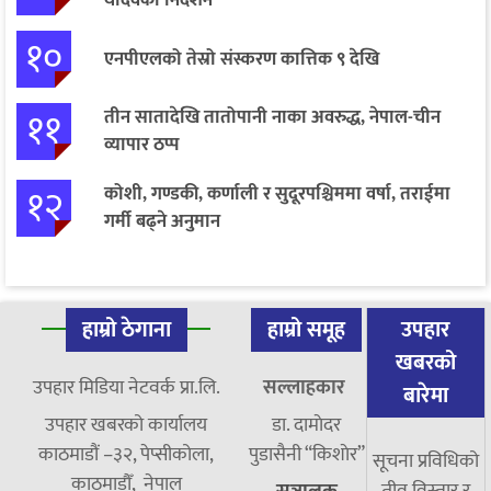
यादवको निर्देशन
१०
एनपीएलको तेस्रो संस्करण कात्तिक ९ देखि
११
तीन सातादेखि तातोपानी नाका अवरुद्ध, नेपाल-चीन
व्यापार ठप्प
१२
कोशी, गण्डकी, कर्णाली र सुदूरपश्चिममा वर्षा, तराईमा
गर्मी बढ्ने अनुमान
हाम्रो ठेगाना
हाम्रो समूह
उपहार
खबरको
उपहार मिडिया नेटवर्क प्रा.लि.
सल्लाहकार
बारेमा
उपहार खबरको कार्यालय
डा. दामाेदर
काठमाडौं –३२, पेप्सीकोला,
पुडासैनी “किशाेर”
सूचना प्रविधिको
काठमाडौँ, नेपाल