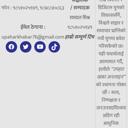
तीव्र विस्तार र
सञ्चालक
डिजिटल युगको
फोन : ९८५१०२५९४९, ९८४८८४०८६३
/
सम्पादक
विकाससँगै,
रामदत्त मिश्र
विश्वले सञ्चार र
ईमेल ठेगाना :
९८५१०२५९४९
समाचार प्राप्तिको
upaharkhabar76@gmail.com
हाम्रो सम्पूर्ण टिम
नयाँ युगमा प्रवेश
गरिसकेको छ।
यही यथार्थलाई
आत्मसात गर्दै,
हामीले
“उपहार
खबर अनलाइन”
को स्थापना गरेका
छौं । सत्य,
निष्पक्षता र
जनउत्तरदायित्वमा
अडिग रही
आधुनिक