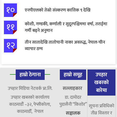
१०
एनपीएलको तेस्रो संस्करण कात्तिक ९ देखि
११
कोशी, गण्डकी, कर्णाली र सुदूरपश्चिममा वर्षा, तराईमा
गर्मी बढ्ने अनुमान
१२
तीन सातादेखि तातोपानी नाका अवरुद्ध, नेपाल-चीन
व्यापार ठप्प
हाम्रो ठेगाना
हाम्रो समूह
उपहार
खबरको
उपहार मिडिया नेटवर्क प्रा.लि.
सल्लाहकार
बारेमा
उपहार खबरको कार्यालय
डा. दामाेदर
काठमाडौं –३२, पेप्सीकोला,
पुडासैनी “किशाेर”
सूचना प्रविधिको
काठमाडौँ, नेपाल
तीव्र विस्तार र
सञ्चालक