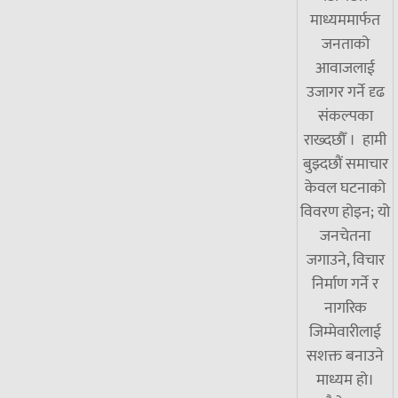
माध्यममार्फत
जनताको
आवाजलाई
उजागर गर्ने दृढ
संकल्पका
राख्दछौँ । हामी
बुझ्दछौं समाचार
केवल घटनाको
विवरण होइन; यो
जनचेतना
जगाउने, विचार
निर्माण गर्ने र
नागरिक
जिम्मेवारीलाई
सशक्त बनाउने
माध्यम हो।