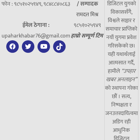
डिजिटल युगको
फोन : ९८५१०२५९४९, ९८४८८४०८६३
/
सम्पादक
विकाससँगै,
रामदत्त मिश्र
विश्वले सञ्चार र
ईमेल ठेगाना :
९८५१०२५९४९
समाचार प्राप्तिको
upaharkhabar76@gmail.com
हाम्रो सम्पूर्ण टिम
नयाँ युगमा प्रवेश
गरिसकेको छ।
यही यथार्थलाई
आत्मसात गर्दै,
हामीले
“उपहार
खबर अनलाइन”
को स्थापना गरेका
छौं । सत्य,
निष्पक्षता र
जनउत्तरदायित्वमा
अडिग रही
आधुनिक
डिजिटल