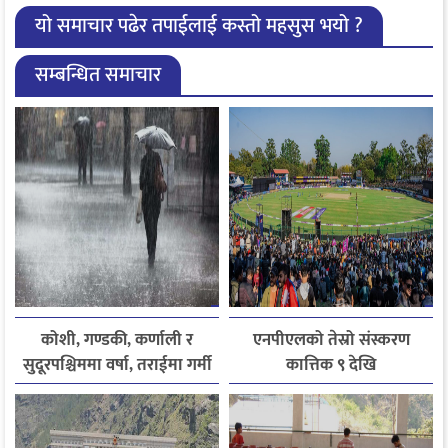
यो समाचार पढेर तपाईलाई कस्तो महसुस भयो ?
सम्बन्धित समाचार
कोशी, गण्डकी, कर्णाली र
एनपीएलको तेस्रो संस्करण
सुदूरपश्चिममा वर्षा, तराईमा गर्मी
कात्तिक ९ देखि
बढ्ने अनुमान