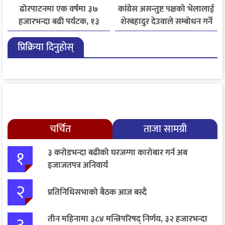
ढोरपाटनमा एक वर्षमा ३७
कांग्रेस असन्तुष्ट पक्षको भेलालाई
हजारभन्दा बढी पर्यटक, १३
शेरबहादुर देउवाले सम्बोधन गर्ने
हजारले बढ्यो आगमन
प्रिक्रिया दिनुहोस्
चर्चित
ताजा सामग्री
१
३ करोडभन्दा बढीको घरजग्गा कारोबार गर्न अब
इजाजतपत्र अनिवार्य
२
प्रतिनिधिसभाको बैठक आज बस्दै
तीन महिनामा ३८४ मन्त्रिपरिषद् निर्णय, ३२ हजारभन्दा