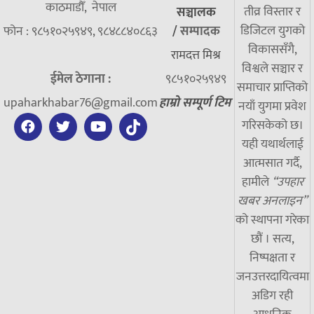
काठमाडौँ, नेपाल
तीव्र विस्तार र
सञ्चालक
डिजिटल युगको
फोन : ९८५१०२५९४९, ९८४८८४०८६३
/
सम्पादक
विकाससँगै,
रामदत्त मिश्र
विश्वले सञ्चार र
ईमेल ठेगाना :
९८५१०२५९४९
समाचार प्राप्तिको
upaharkhabar76@gmail.com
हाम्रो सम्पूर्ण टिम
नयाँ युगमा प्रवेश
गरिसकेको छ।
यही यथार्थलाई
आत्मसात गर्दै,
हामीले
“उपहार
खबर अनलाइन”
को स्थापना गरेका
छौं । सत्य,
निष्पक्षता र
जनउत्तरदायित्वमा
अडिग रही