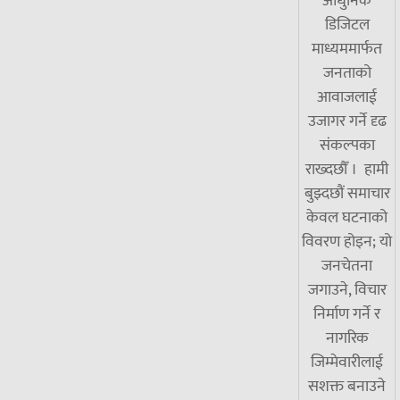
आधुनिक
डिजिटल
माध्यममार्फत
जनताको
आवाजलाई
उजागर गर्ने दृढ
संकल्पका
राख्दछौँ । हामी
बुझ्दछौं समाचार
केवल घटनाको
विवरण होइन; यो
जनचेतना
जगाउने, विचार
निर्माण गर्ने र
नागरिक
जिम्मेवारीलाई
सशक्त बनाउने