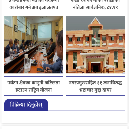
३ करोडभन्दा बढीको घरजग्गा
कक्षा १२ को मौका परीक्षाको
कारोबार गर्न अब इजाजतपत्र
नतिजा सार्वजनिक, ८१.१९
अनिवार्य
प्रतिशत विद्यार्थी उत्तीर्ण
पर्यटन क्षेत्रका कानुनी जटिलता
नगरप्रमुखसहित ११ जनाविरुद्ध
हटाउन राष्ट्रिय योजना
भ्रष्टाचार मुद्दा दायर
आयोगसमक्ष होटल संघ
प्रिक्रिया दिनुहोस्
बागमतीका पाँचबुँदे माग