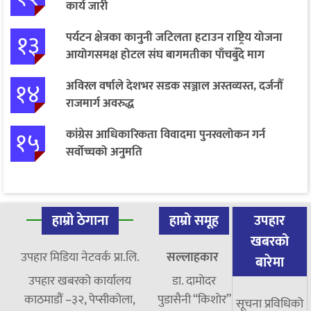
कार्य जारी
१३
पर्यटन क्षेत्रका कानुनी जटिलता हटाउन राष्ट्रिय योजना
आयोगसमक्ष होटल संघ बागमतीका पाँचबुँदे माग
१४
अविरल वर्षाले देशभर सडक सञ्जाल अस्तव्यस्त, दर्जनौँ
राजमार्ग अवरुद्ध
१५
कांग्रेस आधिकारिकता विवादमा पुनरवलोकन गर्न
सर्वोच्चको अनुमति
हाम्रो ठेगाना
हाम्रो समूह
उपहार
खबरको
उपहार मिडिया नेटवर्क प्रा.लि.
सल्लाहकार
बारेमा
उपहार खबरको कार्यालय
डा. दामाेदर
काठमाडौं –३२, पेप्सीकोला,
पुडासैनी “किशाेर”
सूचना प्रविधिको