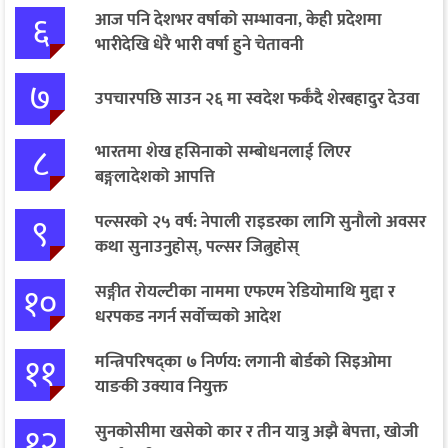
६
आज पनि देशभर वर्षाको सम्भावना, केही प्रदेशमा
भारीदेखि धेरै भारी वर्षा हुने चेतावनी
७
उपचारपछि साउन २६ मा स्वदेश फर्कँदै शेरबहादुर देउवा
८
भारतमा शेख हसिनाको सम्बोधनलाई लिएर
बङ्गलादेशको आपत्ति
९
पल्सरको २५ वर्ष: नेपाली राइडरका लागि सुनौलो अवसर
कथा सुनाउनुहोस्, पल्सर जित्नुहोस्
१०
सङ्गीत रोयल्टीका नाममा एफएम रेडियोमाथि मुद्दा र
धरपकड नगर्न सर्वोच्चको आदेश
११
मन्त्रिपरिषद्का ७ निर्णय: लगानी बोर्डको सिइओमा
याङकी उक्याव नियुक्त
१२
सुनकोसीमा खसेको कार र तीन यात्रु अझै बेपत्ता, खोजी