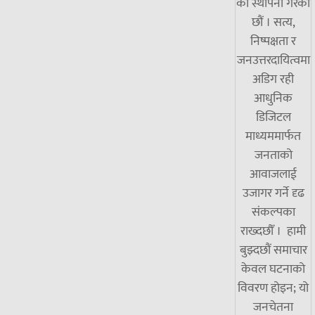
को स्थापना गरेका
छौं । सत्य,
निष्पक्षता र
जनउत्तरदायित्वमा
अडिग रही
आधुनिक
डिजिटल
माध्यममार्फत
जनताको
आवाजलाई
उजागर गर्ने दृढ
संकल्पका
राख्दछौँ । हामी
बुझ्दछौं समाचार
केवल घटनाको
विवरण होइन; यो
जनचेतना