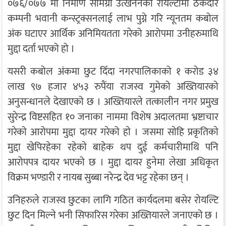
०७६/०७७ मा निर्माण सामग्री उत्खननको रोयल्टीमा ठेकेदार
कम्पनी भवानी कन्स्ट्रक्सनलाई लाभ पुग्ने गरि न्यूनतम कबोल
अंक घटाएर आर्थिक अनिमियतता गरेको आरोपमा उनीहरुमाथि
मुद्दा दर्ता भएको हो ।
यसरी कबोल अंकमा छुट दिँदा नगरपालिकाको १ करोड ३४
लाख ९७ हजार ४५३ रुपैंया राजस्व गुमेको अख्तियारको
अनुसन्धानले देखाएको छ । अख्तियारले तत्कालीन नगर प्रमुख
सुरेन्द्र विष्टसहित १० जनाका नाममा विशेष अदालतमा भ्रष्टाचार
गरेको आरोपमा मुद्दा दायर गरेको हाे । जसमा साेहि प्रकृतिकाे
मुद्दा खेपिरहेका रहेकाे बाहेक थप दुई कर्मचारीमाथि पनि
आरोपपत्र दायर भएको छ । मुद्दा दायर हुनेमा लेखा अधिकृत
विक्रम भण्डारी र नायब सुब्बा नरेन्द्र देव भट्ट रहेका छन् ।
उनिहरुले राजस्व छुटका लागि गठित कार्यदलमा बसेर राेयल्टि
छुट दिन मिल्ने भनी सिफारिस गरेका अख्तियारले जनाएको छ ।