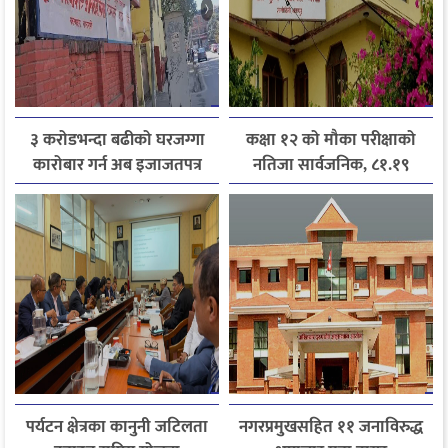
३ करोडभन्दा बढीको घरजग्गा
कक्षा १२ को मौका परीक्षाको
कारोबार गर्न अब इजाजतपत्र
नतिजा सार्वजनिक, ८१.१९
अनिवार्य
प्रतिशत विद्यार्थी उत्तीर्ण
पर्यटन क्षेत्रका कानुनी जटिलता
नगरप्रमुखसहित ११ जनाविरुद्ध