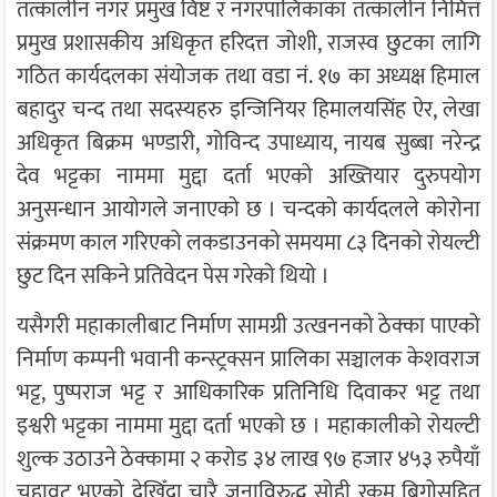
तत्कालीन नगर प्रमुख विष्ट र नगरपालिकाका तत्कालीन निमित्त
प्रमुख प्रशासकीय अधिकृत हरिदत्त जोशी, राजस्व छुटका लागि
गठित कार्यदलका संयोजक तथा वडा नं. १७ का अध्यक्ष हिमाल
बहादुर चन्द तथा सदस्यहरु इन्जिनियर हिमालयसिंह ऐर, लेखा
अधिकृत बिक्रम भण्डारी, गोविन्द उपाध्याय, नायब सुब्बा नरेन्द्र
देव भट्टका नाममा मुद्दा दर्ता भएको अख्तियार दुरुपयोग
अनुसन्धान आयोगले जनाएको छ । चन्दको कार्यदलले कोरोना
संक्रमण काल गरिएको लकडाउनकाे समयमा ८३ दिनको रोयल्टी
छुट दिन सकिने प्रतिवेदन पेस गरेको थियो ।
यसैगरी महाकालीबाट निर्माण सामग्री उत्खननको ठेक्का पाएको
निर्माण कम्पनी भवानी कन्स्ट्रक्सन प्रालिका सञ्चालक केशवराज
भट्ट, पुष्पराज भट्ट र आधिकारिक प्रतिनिधि दिवाकर भट्ट तथा
इश्वरी भट्टका नाममा मुद्दा दर्ता भएको छ । महाकालीको रोयल्टी
शुल्क उठाउने ठेक्कामा २ करोड ३४ लाख ९७ हजार ४५३ रुपैयाँ
चुहावट भएको देखिँदा चारै जनाविरुद्ध सोही रकम बिगोसहित