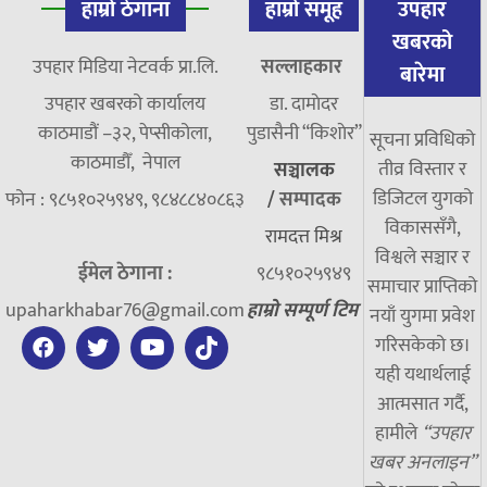
हाम्रो ठेगाना
हाम्रो समूह
उपहार
खबरको
उपहार मिडिया नेटवर्क प्रा.लि.
सल्लाहकार
बारेमा
उपहार खबरको कार्यालय
डा. दामाेदर
काठमाडौं –३२, पेप्सीकोला,
पुडासैनी “किशाेर”
सूचना प्रविधिको
काठमाडौँ, नेपाल
तीव्र विस्तार र
सञ्चालक
डिजिटल युगको
फोन : ९८५१०२५९४९, ९८४८८४०८६३
/
सम्पादक
विकाससँगै,
रामदत्त मिश्र
विश्वले सञ्चार र
ईमेल ठेगाना :
९८५१०२५९४९
समाचार प्राप्तिको
upaharkhabar76@gmail.com
हाम्रो सम्पूर्ण टिम
नयाँ युगमा प्रवेश
गरिसकेको छ।
यही यथार्थलाई
आत्मसात गर्दै,
हामीले
“उपहार
खबर अनलाइन”