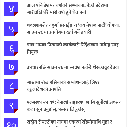
४
आज पनि देशभर वर्षाको सम्भावना, केही प्रदेशमा
भारीदेखि धेरै भारी वर्षा हुने चेतावनी
५
धवलशमशेर र दुर्गा प्रसाईंद्वारा ‘जय नेपाल पार्टी’ घोषणा,
साउन २८ मा आयोगमा दर्ता गर्ने तयारी
६
पाल आयल निगमको कार्यकारी निर्देशकमा नागेन्द्र साह
नियुक्त
७
उपचारपछि साउन २६ मा स्वदेश फर्कँदै शेरबहादुर देउवा
८
भारतमा शेख हसिनाको सम्बोधनलाई लिएर
बङ्गलादेशको आपत्ति
९
पल्सरको २५ वर्ष: नेपाली राइडरका लागि सुनौलो अवसर
कथा सुनाउनुहोस्, पल्सर जित्नुहोस्
१०
सङ्गीत रोयल्टीका नाममा एफएम रेडियोमाथि मुद्दा र