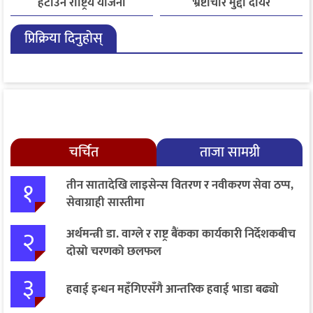
हटाउन राष्ट्रिय योजना
भ्रष्टाचार मुद्दा दायर
आयोगसमक्ष होटल संघ
प्रिक्रिया दिनुहोस्
बागमतीका पाँचबुँदे माग
चर्चित
ताजा सामग्री
१
तीन सातादेखि लाइसेन्स वितरण र नवीकरण सेवा ठप्प,
सेवाग्राही सास्तीमा
२
अर्थमन्त्री डा. वाग्ले र राष्ट्र बैंकका कार्यकारी निर्देशकबीच
दोस्रो चरणको छलफल
३
हवाई इन्धन महँगिएसँगै आन्तरिक हवाई भाडा बढ्यो