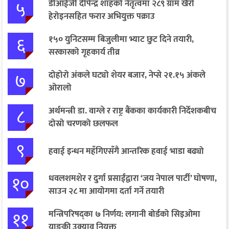
५
डीआईजी दीपेन्द्र शाहको नेतृत्वमा २८९ ग्राम खैरो
हेरोइनसहित फरार अभियुक्त पक्राउ
६
१५० युनिटसम्म बिजुलीमा भ्याट छुट दिने तयारी,
सरकारको गृहकार्य तीव्र
७
दोहोरो अंकले घट्यो शेयर बजार, नेप्से २१.१५ अंकले
ओरालो
८
अर्थमन्त्री डा. वाग्ले र राष्ट्र बैंकका कार्यकारी निर्देशकबीच
दोस्रो चरणको छलफल
९
हवाई इन्धन महँगिएसँगै आन्तरिक हवाई भाडा बढ्यो
१०
धवलशमशेर र दुर्गा प्रसाईंद्वारा ‘जय नेपाल पार्टी’ घोषणा,
साउन २८ मा आयोगमा दर्ता गर्ने तयारी
११
मन्त्रिपरिषद्का ७ निर्णय: लगानी बोर्डको सिइओमा
याङकी उक्याव नियुक्त