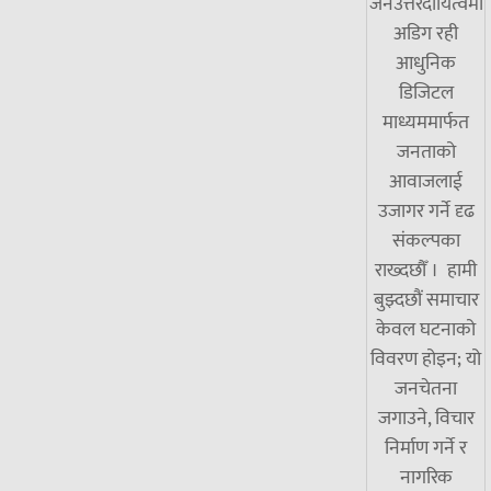
जनउत्तरदायित्वमा
अडिग रही
आधुनिक
डिजिटल
माध्यममार्फत
जनताको
आवाजलाई
उजागर गर्ने दृढ
संकल्पका
राख्दछौँ । हामी
बुझ्दछौं समाचार
केवल घटनाको
विवरण होइन; यो
जनचेतना
जगाउने, विचार
निर्माण गर्ने र
नागरिक