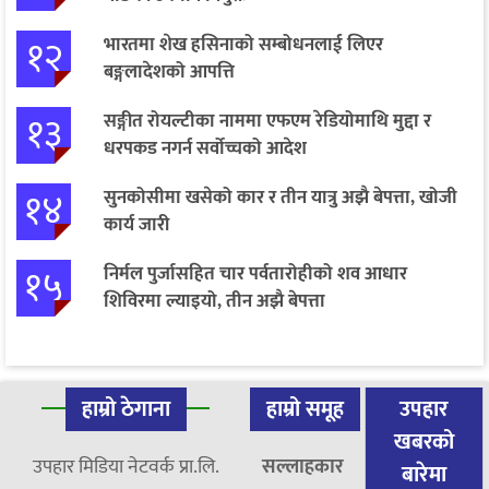
१२
भारतमा शेख हसिनाको सम्बोधनलाई लिएर
बङ्गलादेशको आपत्ति
१३
सङ्गीत रोयल्टीका नाममा एफएम रेडियोमाथि मुद्दा र
धरपकड नगर्न सर्वोच्चको आदेश
१४
सुनकोसीमा खसेको कार र तीन यात्रु अझै बेपत्ता, खोजी
कार्य जारी
१५
निर्मल पुर्जासहित चार पर्वतारोहीको शव आधार
शिविरमा ल्याइयो, तीन अझै बेपत्ता
हाम्रो ठेगाना
हाम्रो समूह
उपहार
खबरको
उपहार मिडिया नेटवर्क प्रा.लि.
सल्लाहकार
बारेमा