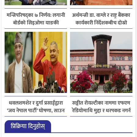
मन्त्रिपरिषद्का ७ निर्णय: लगानी
अर्थमन्त्री डा. वाग्ले र राष्ट्र बैंकका
बोर्डको सिइओमा याङकी
कार्यकारी निर्देशकबीच दोस्रो
उक्याव नियुक्त
चरणको छलफल
धवलशमशेर र दुर्गा प्रसाईंद्वारा
सङ्गीत रोयल्टीका नाममा एफएम
‘जय नेपाल पार्टी’ घोषणा, साउन
रेडियोमाथि मुद्दा र धरपकड नगर्न
२८ मा आयोगमा दर्ता गर्ने तयारी
सर्वोच्चको आदेश
प्रिक्रिया दिनुहोस्