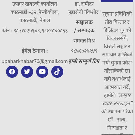
उपहार खबरको कार्यालय
डा. दामाेदर
काठमाडौं –३२, पेप्सीकोला,
पुडासैनी “किशाेर”
सूचना प्रविधिको
काठमाडौँ, नेपाल
तीव्र विस्तार र
सञ्चालक
डिजिटल युगको
फोन : ९८५१०२५९४९, ९८४८८४०८६३
/
सम्पादक
विकाससँगै,
रामदत्त मिश्र
विश्वले सञ्चार र
ईमेल ठेगाना :
९८५१०२५९४९
समाचार प्राप्तिको
upaharkhabar76@gmail.com
हाम्रो सम्पूर्ण टिम
नयाँ युगमा प्रवेश
गरिसकेको छ।
यही यथार्थलाई
आत्मसात गर्दै,
हामीले
“उपहार
खबर अनलाइन”
को स्थापना गरेका
छौं । सत्य,
निष्पक्षता र