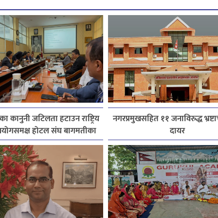
ेत्रका कानुनी जटिलता हटाउन राष्ट्रिय
नगरप्रमुखसहित ११ जनाविरुद्ध भ्रष्टाच
योगसमक्ष होटल संघ बागमतीका
दायर
पाँचबुँदे माग