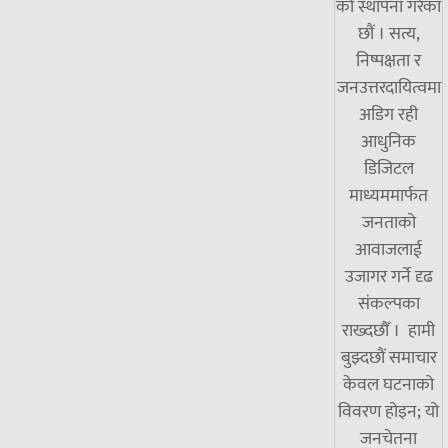
को स्थापना गरेका
छौं । सत्य,
निष्पक्षता र
जनउत्तरदायित्वमा
अडिग रही
आधुनिक
डिजिटल
माध्यममार्फत
जनताको
आवाजलाई
उजागर गर्ने दृढ
संकल्पका
राख्दछौँ । हामी
बुझ्दछौं समाचार
केवल घटनाको
विवरण होइन; यो
जनचेतना