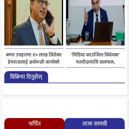
बम्पर उपहारमा १० लाख जितेका
‘मिडिया काउन्सिल विधेयक’
हेमराजलाई अर्थमन्त्री वाग्लेको
मस्यौदामाथि छलफल,
फोन, रुपन्देहीकी सपनाले
एआईदेखि पत्रकारको
प्रिक्रिया दिनुहोस्
जितिन् एक लाख
लाइसेन्ससम्मका विषयमा
सुझाव
चर्चित
ताजा सामग्री