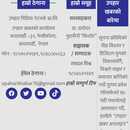
हाम्रो ठेगाना
हाम्रो समूह
उपहार
खबरको
उपहार मिडिया नेटवर्क प्रा.लि.
सल्लाहकार
बारेमा
उपहार खबरको कार्यालय
डा. दामाेदर
काठमाडौं –३२, पेप्सीकोला,
पुडासैनी “किशाेर”
सूचना प्रविधिको
काठमाडौँ, नेपाल
तीव्र विस्तार र
सञ्चालक
डिजिटल युगको
फोन : ९८५१०२५९४९, ९८४८८४०८६३
/
सम्पादक
विकाससँगै,
रामदत्त मिश्र
विश्वले सञ्चार र
ईमेल ठेगाना :
९८५१०२५९४९
समाचार प्राप्तिको
upaharkhabar76@gmail.com
हाम्रो सम्पूर्ण टिम
नयाँ युगमा प्रवेश
गरिसकेको छ।
यही यथार्थलाई
आत्मसात गर्दै,
हामीले
“उपहार
खबर अनलाइन”