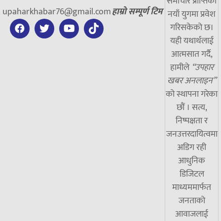
समाचार प्राप्तिको
upaharkhabar76@gmail.com
हाम्रो सम्पूर्ण टिम
नयाँ युगमा प्रवेश
गरिसकेको छ।
यही यथार्थलाई
आत्मसात गर्दै,
हामीले
“उपहार
खबर अनलाइन”
को स्थापना गरेका
छौं । सत्य,
निष्पक्षता र
जनउत्तरदायित्वमा
अडिग रही
आधुनिक
डिजिटल
माध्यममार्फत
जनताको
आवाजलाई