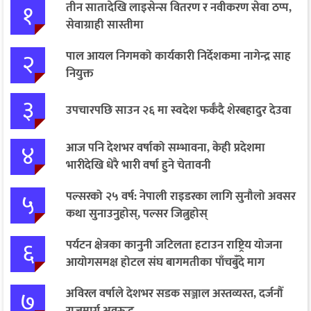
१
तीन सातादेखि लाइसेन्स वितरण र नवीकरण सेवा ठप्प,
सेवाग्राही सास्तीमा
२
पाल आयल निगमको कार्यकारी निर्देशकमा नागेन्द्र साह
नियुक्त
३
उपचारपछि साउन २६ मा स्वदेश फर्कँदै शेरबहादुर देउवा
४
आज पनि देशभर वर्षाको सम्भावना, केही प्रदेशमा
भारीदेखि धेरै भारी वर्षा हुने चेतावनी
५
पल्सरको २५ वर्ष: नेपाली राइडरका लागि सुनौलो अवसर
कथा सुनाउनुहोस्, पल्सर जित्नुहोस्
६
पर्यटन क्षेत्रका कानुनी जटिलता हटाउन राष्ट्रिय योजना
आयोगसमक्ष होटल संघ बागमतीका पाँचबुँदे माग
७
अविरल वर्षाले देशभर सडक सञ्जाल अस्तव्यस्त, दर्जनौँ
राजमार्ग अवरुद्ध