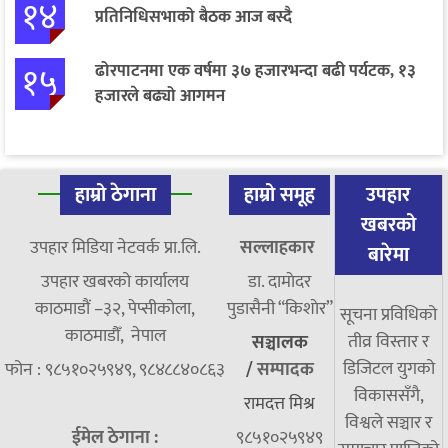
१४
प्रतिनिधिसभाको बैठक आज बस्दै
१५
ढोरपाटनमा एक वर्षमा ३७ हजारभन्दा बढी पर्यटक, १३
हजारले बढ्यो आगमन
हाम्रो ठेगाना
हाम्रो समूह
उपहार
खबरको
उपहार मिडिया नेटवर्क प्रा.लि.
सल्लाहकार
बारेमा
उपहार खबरको कार्यालय
डा. दामाेदर
काठमाडौं –३२, पेप्सीकोला,
पुडासैनी “किशाेर”
सूचना प्रविधिको
काठमाडौँ, नेपाल
तीव्र विस्तार र
सञ्चालक
डिजिटल युगको
फोन : ९८५१०२५९४९, ९८४८८४०८६३
/
सम्पादक
विकाससँगै,
रामदत्त मिश्र
विश्वले सञ्चार र
ईमेल ठेगाना :
९८५१०२५९४९