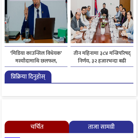
‘मिडिया काउन्सिल विधेयक’
तीन महिनामा ३८४ मन्त्रिपरिषद्
मस्यौदामाथि छलफल,
निर्णय, ३२ हजारभन्दा बढी
एआईदेखि पत्रकारको
गुनासो फर्छ्योट
प्रिक्रिया दिनुहोस्
लाइसेन्ससम्मका विषयमा
सुझाव
चर्चित
ताजा सामग्री