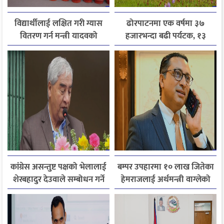
विद्यार्थीलाई लक्षित गरी ग्यास
ढोरपाटनमा एक वर्षमा ३७
वितरण गर्न मन्त्री यादवको
हजारभन्दा बढी पर्यटक, १३
निर्देशन
हजारले बढ्यो आगमन
कांग्रेस असन्तुष्ट पक्षको भेलालाई
बम्पर उपहारमा १० लाख जितेका
शेरबहादुर देउवाले सम्बोधन गर्ने
हेमराजलाई अर्थमन्त्री वाग्लेको
फोन, रुपन्देहीकी सपनाले
जितिन् एक लाख