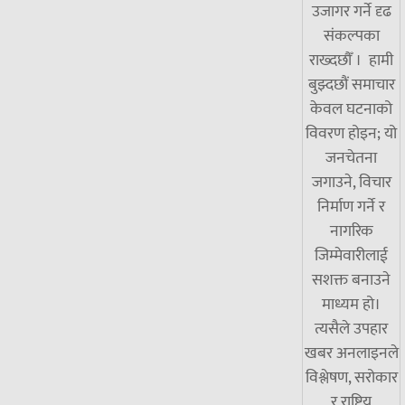
उजागर गर्ने दृढ
संकल्पका
राख्दछौँ । हामी
बुझ्दछौं समाचार
केवल घटनाको
विवरण होइन; यो
जनचेतना
जगाउने, विचार
निर्माण गर्ने र
नागरिक
जिम्मेवारीलाई
सशक्त बनाउने
माध्यम हो।
त्यसैले उपहार
खबर अनलाइनले
विश्लेषण, सरोकार
र राष्ट्रिय