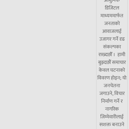
आधुनिक
डिजिटल
माध्यममार्फत
जनताको
आवाजलाई
उजागर गर्ने दृढ
संकल्पका
राख्दछौँ । हामी
बुझ्दछौं समाचार
केवल घटनाको
विवरण होइन; यो
जनचेतना
जगाउने, विचार
निर्माण गर्ने र
नागरिक
जिम्मेवारीलाई
सशक्त बनाउने