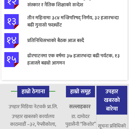
१२
संस्कार र नैतिक शिक्षाको सन्देश
१३
तीन महिनामा ३८४ मन्त्रिपरिषद् निर्णय, ३२ हजारभन्दा
बढी गुनासो फर्छ्योट
१४
प्रतिनिधिसभाको बैठक आज बस्दै
१५
ढोरपाटनमा एक वर्षमा ३७ हजारभन्दा बढी पर्यटक, १३
हजारले बढ्यो आगमन
हाम्रो ठेगाना
हाम्रो समूह
उपहार
खबरको
उपहार मिडिया नेटवर्क प्रा.लि.
सल्लाहकार
बारेमा
उपहार खबरको कार्यालय
डा. दामाेदर
काठमाडौं –३२, पेप्सीकोला,
पुडासैनी “किशाेर”
सूचना प्रविधिको