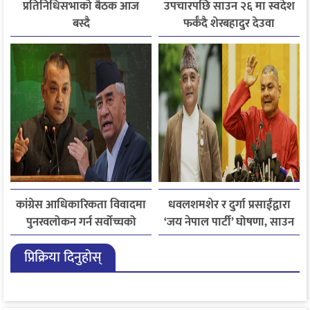
प्रतिनिधिसभाको बैठक आज
उपचारपछि साउन २६ मा स्वदेश
बस्दै
फर्कँदै शेरबहादुर देउवा
कांग्रेस आधिकारिकता विवादमा
धवलशमशेर र दुर्गा प्रसाईंद्वारा
पुनरवलोकन गर्न सर्वोच्चको
‘जय नेपाल पार्टी’ घोषणा, साउन
अनुमति
२८ मा आयोगमा दर्ता गर्ने तयारी
प्रिक्रिया दिनुहोस्