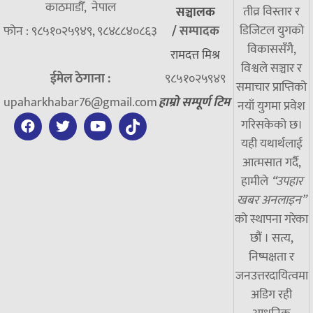
काठमाडौँ, नेपाल
तीव्र विस्तार र
सञ्चालक
डिजिटल युगको
फोन : ९८५१०२५९४९, ९८४८८४०८६३
/
सम्पादक
विकाससँगै,
रामदत्त मिश्र
विश्वले सञ्चार र
ईमेल ठेगाना :
९८५१०२५९४९
समाचार प्राप्तिको
upaharkhabar76@gmail.com
हाम्रो सम्पूर्ण टिम
नयाँ युगमा प्रवेश
गरिसकेको छ।
यही यथार्थलाई
आत्मसात गर्दै,
हामीले
“उपहार
खबर अनलाइन”
को स्थापना गरेका
छौं । सत्य,
निष्पक्षता र
जनउत्तरदायित्वमा
अडिग रही