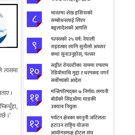
भारतमा शेख हसिनाको
८
सम्बोधनलाई लिएर
बङ्गलादेशको आपत्ति
पल्सरको २५ वर्ष: नेपाली
९
राइडरका लागि सुनौलो अवसर
कथा सुनाउनुहोस्, पल्सर
जित्नुहोस्
सङ्गीत रोयल्टीका नाममा एफएम
१०
े त्यसमा
रेडियोमाथि मुद्दा र धरपकड नगर्न
सर्वोच्चको आदेश
मन्त्रिपरिषद्का ७ निर्णय: लगानी
 बताए ।
११
बोर्डको सिइओमा याङकी
्किचुँहा,
उक्याव नियुक्त
्छ ।’
पर्यटन क्षेत्रका कानुनी जटिलता
१२
हटाउन राष्ट्रिय योजना
आयोगसमक्ष होटल संघ