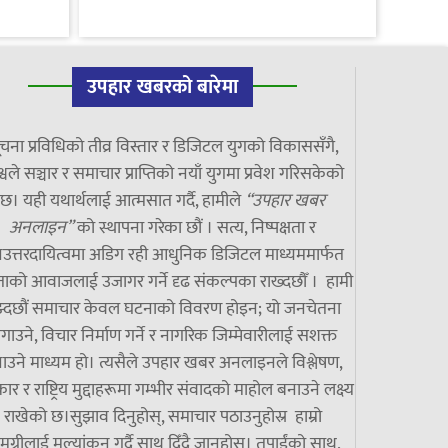
उपहार खबरको बारेमा
चना प्रविधिको तीव्र विस्तार र डिजिटल युगको विकाससँगै,
्वले सञ्चार र समाचार प्राप्तिको नयाँ युगमा प्रवेश गरिसकेको
छ। यही यथार्थलाई आत्मसात गर्दै, हामीले
“उपहार खबर
अनलाइन”
को स्थापना गरेका छौं । सत्य, निष्पक्षता र
उत्तरदायित्वमा अडिग रही आधुनिक डिजिटल माध्यममार्फत
ाको आवाजलाई उजागर गर्ने दृढ संकल्पका राख्दछौँ । हामी
झ्दछौं समाचार केवल घटनाको विवरण होइन; यो जनचेतना
गाउने, विचार निर्माण गर्ने र नागरिक जिम्मेवारीलाई सशक्त
ाउने माध्यम हो। त्यसैले उपहार खबर अनलाइनले विश्लेषण,
ार र राष्ट्रिय मुद्दाहरूमा गम्भीर संवादको माहोल बनाउने लक्ष्य
राखेको छ।सुझाव दिनुहोस्, समाचार पठाउनुहोस्र हाम्रो
मग्रीलाई मूल्यांकन गर्दै साथ दिँदै जानुहोस्। तपाईंको साथ,