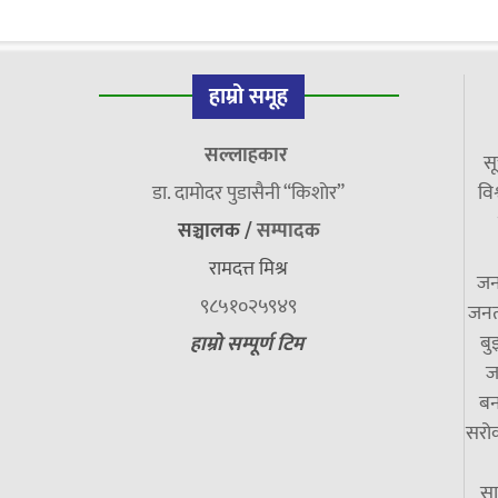
हाम्रो समूह
सल्लाहकार
सू
डा. दामाेदर पुडासैनी “किशाेर”
विश
सञ्चालक /
सम्पादक
रामदत्त मिश्र
जन
९८५१०२५९४९
जनत
बु
हाम्रो सम्पूर्ण टिम
ज
बन
सरोक
सा