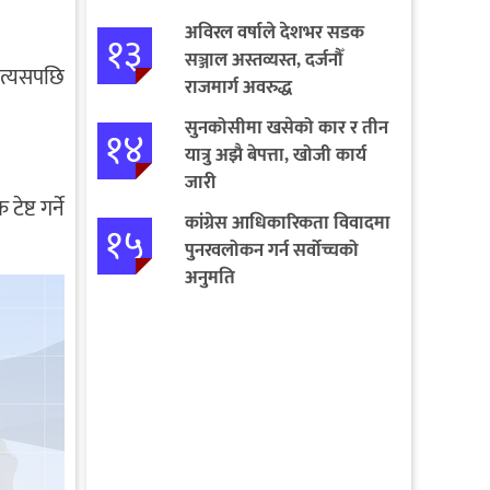
बागमतीका पाँचबुँदे माग
अविरल वर्षाले देशभर सडक
१३
सञ्जाल अस्तव्यस्त, दर्जनौँ
 त्यसपछि
राजमार्ग अवरुद्ध
सुनकोसीमा खसेको कार र तीन
१४
यात्रु अझै बेपत्ता, खोजी कार्य
जारी
ष्ट गर्ने
कांग्रेस आधिकारिकता विवादमा
१५
पुनरवलोकन गर्न सर्वोच्चको
अनुमति