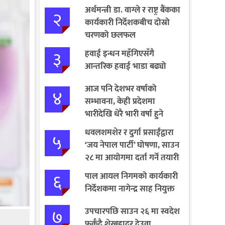
अर्थमन्त्री डा. वाग्ले र राष्ट्र बैंकका
२
कार्यकारी निर्देशकबीच दोस्रो
चरणको छलफल
३
हवाई इन्धन महँगिएसँगै
आन्तरिक हवाई भाडा बढ्यो
आज पनि देशभर वर्षाको
४
सम्भावना, केही प्रदेशमा
भारीदेखि धेरै भारी वर्षा हुने
चेतावनी
धवलशमशेर र दुर्गा प्रसाईंद्वारा
५
‘जय नेपाल पार्टी’ घोषणा, साउन
२८ मा आयोगमा दर्ता गर्ने तयारी
६
पाल आयल निगमको कार्यकारी
निर्देशकमा नागेन्द्र साह नियुक्त
७
उपचारपछि साउन २६ मा स्वदेश
फर्कँदै शेरबहादुर देउवा