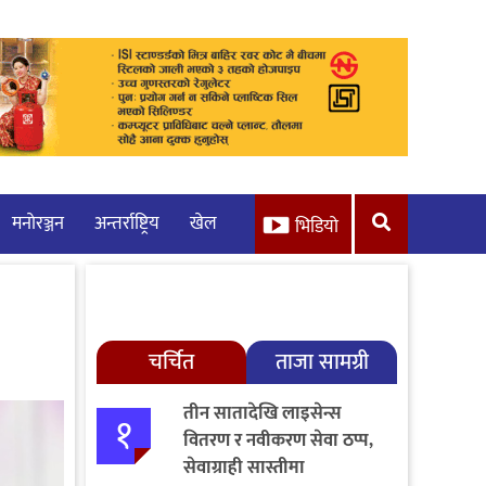
मनाेरञ्जन
अन्तर्राष्ट्रिय
खेल
भिडियो
चर्चित
ताजा सामग्री
तीन सातादेखि लाइसेन्स
१
वितरण र नवीकरण सेवा ठप्प,
सेवाग्राही सास्तीमा