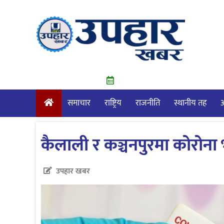
Skip
to
content
समाचार
राष्ट्रिय
राजनीति
स्थानीय तह
आ
कैलाली र कञ्चनपुरमा कोरोना 
उपहार खबर