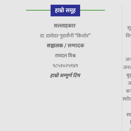
हाम्रो समूह
सल्लाहकार
सू
डा. दामाेदर पुडासैनी “किशाेर”
विश
सञ्चालक /
सम्पादक
रामदत्त मिश्र
जन
९८५१०२५९४९
जनत
बु
हाम्रो सम्पूर्ण टिम
ज
बन
सरोक
सा