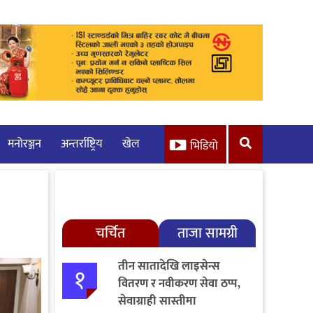
मनाेरञ्जन
अन्तर्राष्ट्रिय
खेल
भिडियो
चर्चित
ताजा सामग्री
तीन सातादेखि लाइसेन्स
१
वितरण र नवीकरण सेवा ठप्प,
सेवाग्राही सास्तीमा