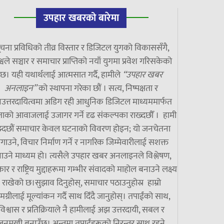
उपहार खबरको बारेमा
चना प्रविधिको तीव्र विस्तार र डिजिटल युगको विकाससँगै,
्वले सञ्चार र समाचार प्राप्तिको नयाँ युगमा प्रवेश गरिसकेको
छ। यही यथार्थलाई आत्मसात गर्दै, हामीले
“उपहार खबर
अनलाइन”
को स्थापना गरेका छौं । सत्य, निष्पक्षता र
उत्तरदायित्वमा अडिग रही आधुनिक डिजिटल माध्यममार्फत
ाको आवाजलाई उजागर गर्ने दृढ संकल्पका राख्दछौँ । हामी
झ्दछौं समाचार केवल घटनाको विवरण होइन; यो जनचेतना
गाउने, विचार निर्माण गर्ने र नागरिक जिम्मेवारीलाई सशक्त
ाउने माध्यम हो। त्यसैले उपहार खबर अनलाइनले विश्लेषण,
ार र राष्ट्रिय मुद्दाहरूमा गम्भीर संवादको माहोल बनाउने लक्ष्य
राखेको छ।सुझाव दिनुहोस्, समाचार पठाउनुहोस्र हाम्रो
मग्रीलाई मूल्यांकन गर्दै साथ दिँदै जानुहोस्। तपाईंको साथ,
विश्वास र प्रतिक्रियाले नै हामीलाई अझ उत्तरदायी, सबल र
जनमुखी बनाउँछ। अन्तमा तपाईंहरूको निरन्तर साथ रहने