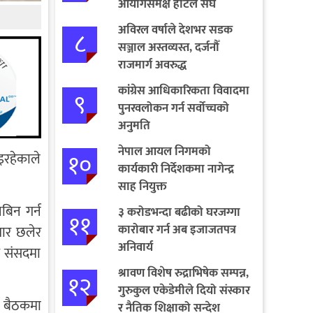
आयोगसमक्ष होटल संघ
बागमतीका पाँचबुँदे माग
अविरल वर्षाले देशभर सडक
८
सञ्जाल अस्तव्यस्त, दर्जनौँ
राजमार्ग अवरुद्ध
कांग्रेस आधिकारिकता विवादमा
९
पुनरवलोकन गर्न सर्वोच्चको
अनुमति
नेपाल आयल निगमको
१०
इरहेकाले
कार्यकारी निर्देशकमा नागेन्द्र
साह नियुक्त
बिन गर्न
३ करोडभन्दा बढीको घरजग्गा
११
कारोबार गर्न अब इजाजतपत्र
्सार छलेर
अनिवार्य
ि संसदमा
श्रावण विशेष रुद्राभिषेक सम्पन्न,
१२
गुरुकुल एकेडेमीले दियो संस्कार
ो बैठकमा
र नैतिक शिक्षाको सन्देश