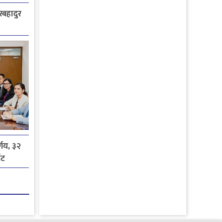
ेरबहादुर
्णय, ३२
ोट