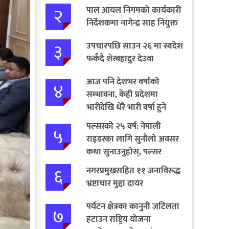
२
पाल आयल निगमको कार्यकारी
निर्देशकमा नागेन्द्र साह नियुक्त
३
उपचारपछि साउन २६ मा स्वदेश
फर्कँदै शेरबहादुर देउवा
आज पनि देशभर वर्षाको
४
सम्भावना, केही प्रदेशमा
भारीदेखि धेरै भारी वर्षा हुने
चेतावनी
पल्सरको २५ वर्ष: नेपाली
५
राइडरका लागि सुनौलो अवसर
कथा सुनाउनुहोस्, पल्सर
जित्नुहोस्
६
नगरप्रमुखसहित ११ जनाविरुद्ध
भ्रष्टाचार मुद्दा दायर
पर्यटन क्षेत्रका कानुनी जटिलता
७
हटाउन राष्ट्रिय योजना