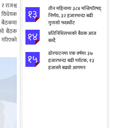
 र राजश्व
तीन महिनामा ३८४ मन्त्रिपरिषद्
१३
ण विधेयक
निर्णय, ३२ हजारभन्दा बढी
तर बैठकमा
गुनासो फर्छ्योट
 सो बैठक
१४
प्रतिनिधिसभाको बैठक आज
त गरिएको
बस्दै
ढोरपाटनमा एक वर्षमा ३७
१५
हजारभन्दा बढी पर्यटक, १३
हजारले बढ्यो आगमन