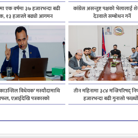
मा एक वर्षमा ३७ हजारभन्दा बढी
कांग्रेस असन्तुष्ट पक्षको भेलालाई श
टक, १३ हजारले बढ्यो आगमन
देउवाले सम्बोधन गर्ने
 काउन्सिल विधेयक’ मस्यौदामाथि
तीन महिनामा ३८४ मन्त्रिपरिषद् निर
फल, एआईदेखि पत्रकारको
हजारभन्दा बढी गुनासो फर्छ्य
सेन्ससम्मका विषयमा सुझाव