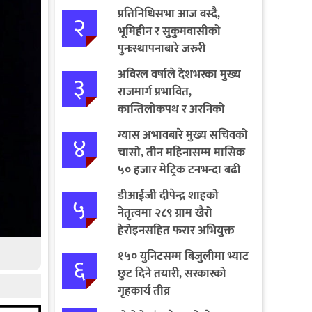
प्रतिनिधिसभा आज बस्दै,
२
भूमिहीन र सुकुमवासीको
पुनःस्थापनाबारे जरुरी
प्रस्तावमाथि छलफल हुने
अविरल वर्षाले देशभरका मुख्य
३
राजमार्ग प्रभावित,
कान्तिलोकपथ र अरनिको
राजमार्ग पूर्ण अवरुद्ध
ग्यास अभावबारे मुख्य सचिवको
४
चासो, तीन महिनासम्म मासिक
५० हजार मेट्रिक टनभन्दा बढी
आयात गर्ने निर्णय
डीआईजी दीपेन्द्र शाहको
५
नेतृत्वमा २८९ ग्राम खैरो
हेरोइनसहित फरार अभियुक्त
पक्राउ
१५० युनिटसम्म बिजुलीमा भ्याट
६
छुट दिने तयारी, सरकारको
गृहकार्य तीव्र