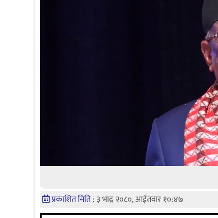
प्रकाशित मिति :
३ भाद्र २०८०, आईतवार १०:४७