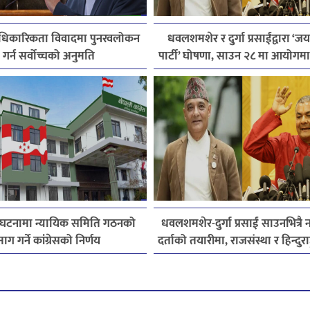
 आधिकारिकता विवादमा पुनरवलोकन
धवलशमशेर र दुर्गा प्रसाईंद्वारा ‘ज
गर्न सर्वोच्चको अनुमति
पार्टी’ घोषणा, साउन २८ मा आयोगमा दर
तयारी
घटनामा न्यायिक समिति गठनको
धवलशमशेर-दुर्गा प्रसाईं साउनभित्रै नय
माग गर्ने कांग्रेसको निर्णय
दर्ताको तयारीमा, राजसंस्था र हिन्दुराष्ट