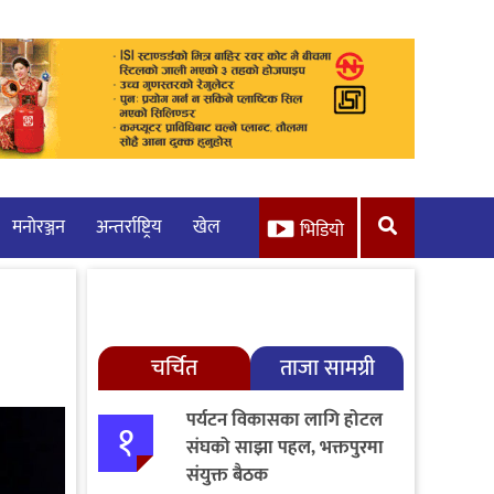
मनाेरञ्जन
अन्तर्राष्ट्रिय
खेल
भिडियो
चर्चित
ताजा सामग्री
पर्यटन विकासका लागि होटल
१
संघको साझा पहल, भक्तपुरमा
संयुक्त बैठक