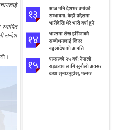
हिचानलाई
आज पनि देशभर वर्षाको
१३
सम्भावना, केही प्रदेशमा
भारीदेखि धेरै भारी वर्षा हुने
ा स्थापित
चेतावनी
भारतमा शेख हसिनाको
ली सन्देश
१४
सम्बोधनलाई लिएर
बङ्गलादेशको आपत्ति
भयो ।
पल्सरको २५ वर्ष: नेपाली
१५
राइडरका लागि सुनौलो अवसर
कथा सुनाउनुहोस्, पल्सर
जित्नुहोस्