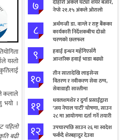
७
दोहोरो अंकले घट्यो शेयर बजार,
नेप्से २१.१५ अंकले ओरालो
अर्थमन्त्री डा. वाग्ले र राष्ट्र बैंकका
८
कार्यकारी निर्देशकबीच दोस्रो
चरणको छलफल
९
रतियोगिता
हवाई इन्धन महँगिएसँगै
आन्तरिक हवाई भाडा बढ्यो
ाँले यस्तो
स्कृतिलाई
तीन सातादेखि लाइसेन्स
१०
वितरण र नवीकरण सेवा ठप्प,
सेवाग्राही सास्तीमा
ँले कलाले
धवलशमशेर र दुर्गा प्रसाईंद्वारा
११
नु भयो ।
‘जय नेपाल पार्टी’ घोषणा, साउन
२८ मा आयोगमा दर्ता गर्ने तयारी
बाट पहिलो
१२
उपचारपछि साउन २६ मा स्वदेश
फर्कँदै शेरबहादुर देउवा
कृति बढी