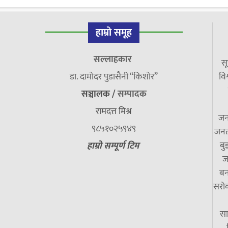
हाम्रो समूह
सल्लाहकार
सू
डा. दामाेदर पुडासैनी “किशाेर”
विश
सञ्चालक /
सम्पादक
रामदत्त मिश्र
जन
९८५१०२५९४९
जनत
बु
हाम्रो सम्पूर्ण टिम
ज
बन
सरोक
सा