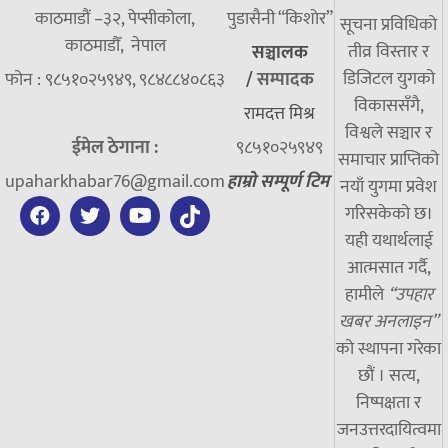
काठमाडौं –३२, पेप्सीकोला,
पुडासैनी “किशाेर”
सूचना प्रविधिको
काठमाडौँ, नेपाल
तीव्र विस्तार र
सञ्चालक
डिजिटल युगको
फोन : ९८५१०२५९४९, ९८४८८४०८६३
/
सम्पादक
विकाससँगै,
रामदत्त मिश्र
विश्वले सञ्चार र
ईमेल ठेगाना :
९८५१०२५९४९
समाचार प्राप्तिको
upaharkhabar76@gmail.com
हाम्रो सम्पूर्ण टिम
नयाँ युगमा प्रवेश
गरिसकेको छ।
यही यथार्थलाई
आत्मसात गर्दै,
हामीले
“उपहार
खबर अनलाइन”
को स्थापना गरेका
छौं । सत्य,
निष्पक्षता र
जनउत्तरदायित्वमा