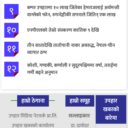
९
बम्पर उपहारमा १० लाख जितेका हेमराजलाई अर्थमन्त्री
वाग्लेको फोन, रुपन्देहीकी सपनाले जितिन् एक लाख
१०
एनपीएलको तेस्रो संस्करण कात्तिक ९ देखि
११
तीन सातादेखि तातोपानी नाका अवरुद्ध, नेपाल-चीन
व्यापार ठप्प
१२
कोशी, गण्डकी, कर्णाली र सुदूरपश्चिममा वर्षा, तराईमा
गर्मी बढ्ने अनुमान
हाम्रो ठेगाना
हाम्रो समूह
उपहार
खबरको
उपहार मिडिया नेटवर्क प्रा.लि.
सल्लाहकार
बारेमा
उपहार खबरको कार्यालय
डा. दामाेदर