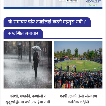
यो समाचार पढेर तपाईलाई कस्तो महसुस भयो ?
सम्बन्धित समाचार
कोशी, गण्डकी, कर्णाली र
एनपीएलको तेस्रो संस्करण
सुदूरपश्चिममा वर्षा, तराईमा गर्मी
कात्तिक ९ देखि