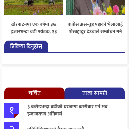
ढोरपाटनमा एक वर्षमा ३७
कांग्रेस असन्तुष्ट पक्षको भेलालाई
हजारभन्दा बढी पर्यटक, १३
शेरबहादुर देउवाले सम्बोधन गर्ने
हजारले बढ्यो आगमन
प्रिक्रिया दिनुहोस्
चर्चित
ताजा सामग्री
१
३ करोडभन्दा बढीको घरजग्गा कारोबार गर्न अब
इजाजतपत्र अनिवार्य