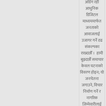
अडिग रही
आधुनिक
डिजिटल
माध्यममार्फत
जनताको
आवाजलाई
उजागर गर्ने दृढ
संकल्पका
राख्दछौँ । हामी
बुझ्दछौं समाचार
केवल घटनाको
विवरण होइन; यो
जनचेतना
जगाउने, विचार
निर्माण गर्ने र
नागरिक
जिम्मेवारीलाई