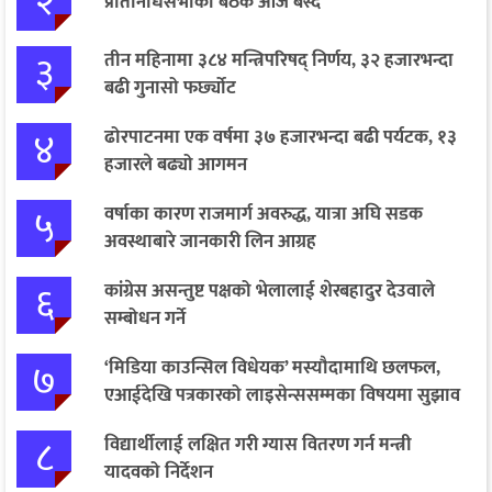
२
प्रतिनिधिसभाको बैठक आज बस्दै
३
तीन महिनामा ३८४ मन्त्रिपरिषद् निर्णय, ३२ हजारभन्दा
बढी गुनासो फर्छ्योट
४
ढोरपाटनमा एक वर्षमा ३७ हजारभन्दा बढी पर्यटक, १३
हजारले बढ्यो आगमन
५
वर्षाका कारण राजमार्ग अवरुद्ध, यात्रा अघि सडक
अवस्थाबारे जानकारी लिन आग्रह
६
कांग्रेस असन्तुष्ट पक्षको भेलालाई शेरबहादुर देउवाले
सम्बोधन गर्ने
७
‘मिडिया काउन्सिल विधेयक’ मस्यौदामाथि छलफल,
एआईदेखि पत्रकारको लाइसेन्ससम्मका विषयमा सुझाव
८
विद्यार्थीलाई लक्षित गरी ग्यास वितरण गर्न मन्त्री
यादवको निर्देशन