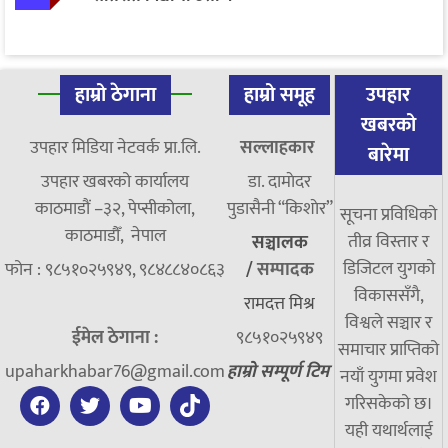
हाम्रो ठेगाना
हाम्रो समूह
उपहार
खबरको
उपहार मिडिया नेटवर्क प्रा.लि.
सल्लाहकार
बारेमा
उपहार खबरको कार्यालय
डा. दामाेदर
काठमाडौं –३२, पेप्सीकोला,
पुडासैनी “किशाेर”
सूचना प्रविधिको
काठमाडौँ, नेपाल
तीव्र विस्तार र
सञ्चालक
डिजिटल युगको
फोन : ९८५१०२५९४९, ९८४८८४०८६३
/
सम्पादक
विकाससँगै,
रामदत्त मिश्र
विश्वले सञ्चार र
ईमेल ठेगाना :
९८५१०२५९४९
समाचार प्राप्तिको
upaharkhabar76@gmail.com
हाम्रो सम्पूर्ण टिम
नयाँ युगमा प्रवेश
गरिसकेको छ।
यही यथार्थलाई