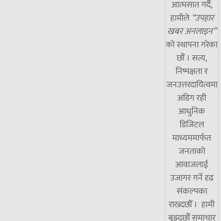
आत्मसात गर्दै,
हामीले
“उपहार
खबर अनलाइन”
को स्थापना गरेका
छौं । सत्य,
निष्पक्षता र
जनउत्तरदायित्वमा
अडिग रही
आधुनिक
डिजिटल
माध्यममार्फत
जनताको
आवाजलाई
उजागर गर्ने दृढ
संकल्पका
राख्दछौँ । हामी
बुझ्दछौं समाचार