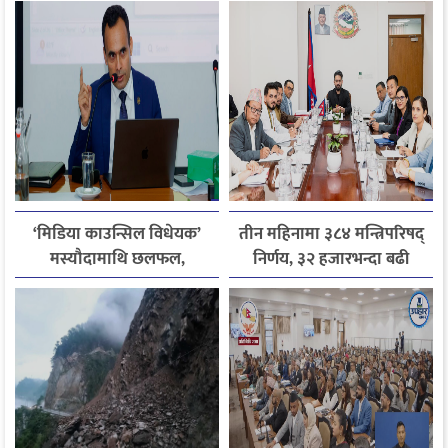
जितिन् एक लाख
‘मिडिया काउन्सिल विधेयक’
तीन महिनामा ३८४ मन्त्रिपरिषद्
मस्यौदामाथि छलफल,
निर्णय, ३२ हजारभन्दा बढी
एआईदेखि पत्रकारको
गुनासो फर्छ्योट
लाइसेन्ससम्मका विषयमा
सुझाव