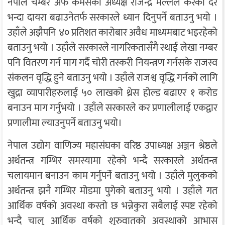
नेपाल चेम्बर अफ कमर्सका अध्यक्ष राजेन्द्र मल्लले करको दर
भन्दा दायरा बढाउनेतर्फ सरकारले ध्यान दिनुपर्ने बताउनु भयो ।
उहाँले अझैपनि ४० प्रतिशत कारोबार अवैध माध्यमबाट भइरहेको
बताउनु भयो । उहाँले सरकारले नागरिकतासँगै स्थाई लेखा नम्बर
पनि वितरण गर्न माग गर्दै चोरी तस्करी नियन्त्रण गर्नसके राजस्व
संकलन वृद्धि हुने बताउनु भयो । उहाँले राजश्व वृद्धि गर्नको लागि
खुद्रा व्यापारीहरुलाई ५० लाखको थ्रेस होल्ड बढाएर १ करोड
बनाउन माग गर्नुभयो । उहाँले सरकारले कर प्रणालीलाई एकद्वार
प्रणालीमा ल्याउनुपर्ने बताउनु भयो।
नेपाल उद्योग वाणिज्य महासंघका वरिष्ठ उपाध्यक्ष अञ्जन श्रेष्ठले
अर्थतन्त्र गम्भिर समस्यामा रहेको भन्दै सरकारले अर्थतन्त्र
चलायमान बनाउन काम गर्नुपर्ने बताउनु भयो । उहाँले मुलुकको
अर्थतन्त्र झनै गम्भिर मोडमा पुगेको बताउनु भयो । उहाँले गत
आर्थिक वर्षको अवस्था कस्तो छ भन्नेकुरा सबैलाई स्पष्ट रहेको
भन्दै चालु आर्थिक वर्षको शुरुवातको अवस्थाको आभास