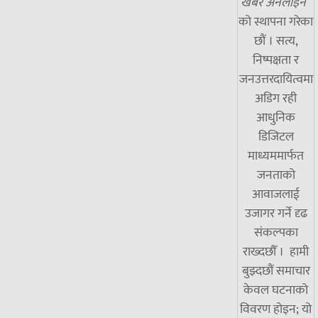
खबर अनलाइन”
को स्थापना गरेका
छौं । सत्य,
निष्पक्षता र
जनउत्तरदायित्वमा
अडिग रही
आधुनिक
डिजिटल
माध्यममार्फत
जनताको
आवाजलाई
उजागर गर्ने दृढ
संकल्पका
राख्दछौँ । हामी
बुझ्दछौं समाचार
केवल घटनाको
विवरण होइन; यो