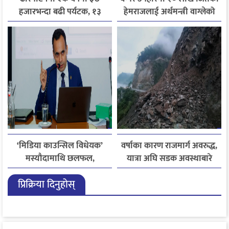
हजारभन्दा बढी पर्यटक, १३
हेमराजलाई अर्थमन्त्री वाग्लेको
हजारले बढ्यो आगमन
फोन, रुपन्देहीकी सपनाले
जितिन् एक लाख
‘मिडिया काउन्सिल विधेयक’
वर्षाका कारण राजमार्ग अवरुद्ध,
मस्यौदामाथि छलफल,
यात्रा अघि सडक अवस्थाबारे
एआईदेखि पत्रकारको
जानकारी लिन आग्रह
प्रिक्रिया दिनुहोस्
लाइसेन्ससम्मका विषयमा
सुझाव