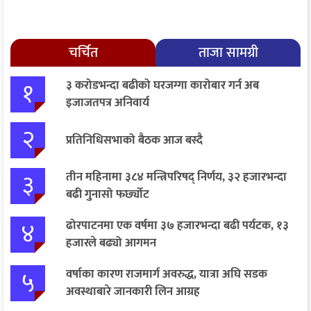
चर्चित
ताजा सामग्री
१
३ करोडभन्दा बढीको घरजग्गा कारोबार गर्न अब
इजाजतपत्र अनिवार्य
२
प्रतिनिधिसभाको बैठक आज बस्दै
३
तीन महिनामा ३८४ मन्त्रिपरिषद् निर्णय, ३२ हजारभन्दा
बढी गुनासो फर्छ्योट
४
ढोरपाटनमा एक वर्षमा ३७ हजारभन्दा बढी पर्यटक, १३
हजारले बढ्यो आगमन
५
वर्षाका कारण राजमार्ग अवरुद्ध, यात्रा अघि सडक
अवस्थाबारे जानकारी लिन आग्रह