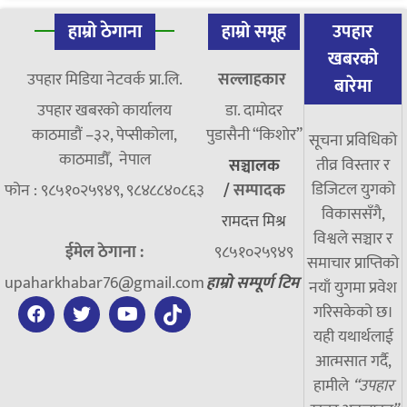
हाम्रो ठेगाना
हाम्रो समूह
उपहार
खबरको
उपहार मिडिया नेटवर्क प्रा.लि.
सल्लाहकार
बारेमा
उपहार खबरको कार्यालय
डा. दामाेदर
काठमाडौं –३२, पेप्सीकोला,
पुडासैनी “किशाेर”
सूचना प्रविधिको
काठमाडौँ, नेपाल
तीव्र विस्तार र
सञ्चालक
डिजिटल युगको
फोन : ९८५१०२५९४९, ९८४८८४०८६३
/
सम्पादक
विकाससँगै,
रामदत्त मिश्र
विश्वले सञ्चार र
ईमेल ठेगाना :
९८५१०२५९४९
समाचार प्राप्तिको
upaharkhabar76@gmail.com
हाम्रो सम्पूर्ण टिम
नयाँ युगमा प्रवेश
गरिसकेको छ।
यही यथार्थलाई
आत्मसात गर्दै,
हामीले
“उपहार