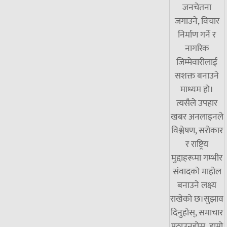
जनचेतना
जगाउने, विचार
निर्माण गर्ने र
नागरिक
जिम्मेवारीलाई
सशक्त बनाउने
माध्यम हो।
त्यसैले उपहार
खबर अनलाइनले
विश्लेषण, सरोकार
र राष्ट्रिय
मुद्दाहरूमा गम्भीर
संवादको माहोल
बनाउने लक्ष्य
राखेको छ।सुझाव
दिनुहोस्, समाचार
पठाउनुहोस्र हाम्रो