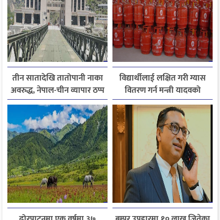
तीन सातादेखि तातोपानी नाका
विद्यार्थीलाई लक्षित गरी ग्यास
अवरुद्ध, नेपाल-चीन व्यापार ठप्प
वितरण गर्न मन्त्री यादवको
निर्देशन
ढोरपाटनमा एक वर्षमा ३७
बम्पर उपहारमा १० लाख जितेका