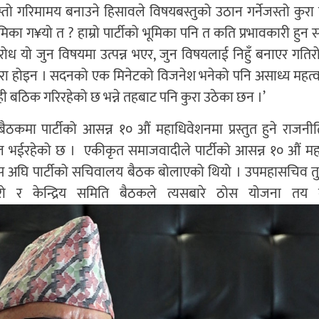
ो गरिमामय बनाउने हिसावले विषयबस्तुको उठान गर्नेजस्तो कुरा त्
ूमिका ग¥यो त ? हाम्रो पार्टीको भूमिका पनि त कति प्रभावकारी हुन सक
ध यो जुन विषयमा उत्पन्न भएर, जुन विषयलाई निहुँ बनाएर गतिरोध
 कुरा होइन । सदनको एक मिनेटको विजनेश भनेको पनि असाध्य महत्वपू
ो चाँही बठिक गरिरहेको छ भन्ने तहबाट पनि कुरा उठेका छन ।’
बैठकमा पार्टीको आसन्न १० औं महाधिवेशनमा प्रस्तुत हुने राजन
फल भईरहेको छ । एकीकृत समाजवादीले पार्टीको आसन्न १० औं म
न यस अघि पार्टीको सचिवालय बैठक बोलाएको थियो । उपमहासचिव 
रो र केन्द्रिय समिति बैठकले त्यसबारे ठोस योजना तय ग