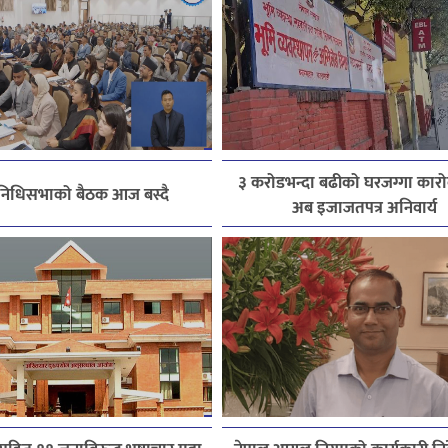
३ करोडभन्दा बढीको घरजग्गा कारोब
िनिधिसभाको बैठक आज बस्दै
अब इजाजतपत्र अनिवार्य