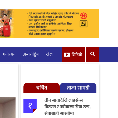
मनाेरञ्जन
अन्तर्राष्ट्रिय
खेल
भिडियो
चर्चित
ताजा सामग्री
तीन सातादेखि लाइसेन्स
१
वितरण र नवीकरण सेवा ठप्प,
सेवाग्राही सास्तीमा