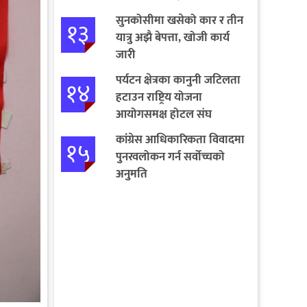
सुनकोसीमा खसेको कार र तीन
१३
यात्रु अझै बेपत्ता, खोजी कार्य
जारी
पर्यटन क्षेत्रका कानुनी जटिलता
१४
हटाउन राष्ट्रिय योजना
आयोगसमक्ष होटल संघ
बागमतीका पाँचबुँदे माग
कांग्रेस आधिकारिकता विवादमा
१५
पुनरवलोकन गर्न सर्वोच्चको
अनुमति