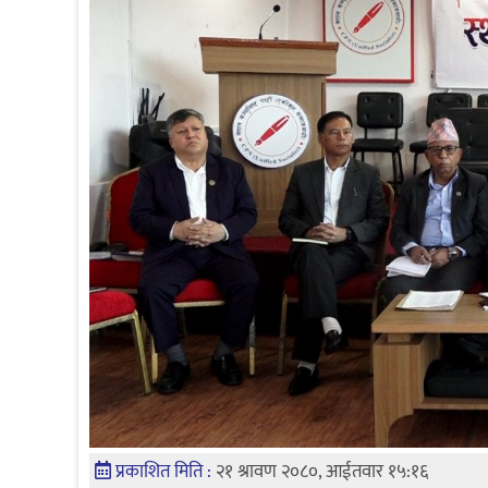
प्रकाशित मिति :
२१ श्रावण २०८०, आईतवार १५:१६