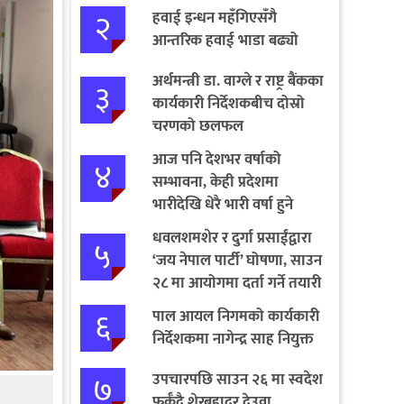
२
हवाई इन्धन महँगिएसँगै
आन्तरिक हवाई भाडा बढ्यो
अर्थमन्त्री डा. वाग्ले र राष्ट्र बैंकका
३
कार्यकारी निर्देशकबीच दोस्रो
चरणको छलफल
आज पनि देशभर वर्षाको
४
सम्भावना, केही प्रदेशमा
भारीदेखि धेरै भारी वर्षा हुने
चेतावनी
धवलशमशेर र दुर्गा प्रसाईंद्वारा
५
‘जय नेपाल पार्टी’ घोषणा, साउन
२८ मा आयोगमा दर्ता गर्ने तयारी
६
पाल आयल निगमको कार्यकारी
निर्देशकमा नागेन्द्र साह नियुक्त
७
उपचारपछि साउन २६ मा स्वदेश
फर्कँदै शेरबहादुर देउवा