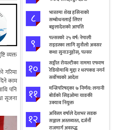
भारतमा शेख हसिनाको
८
सम्बोधनलाई लिएर
बङ्गलादेशको आपत्ति
पल्सरको २५ वर्ष: नेपाली
९
राइडरका लागि सुनौलो अवसर
कथा सुनाउनुहोस्, पल्सर
टि व्यक्त
जित्नुहोस्
सङ्गीत रोयल्टीका नाममा एफएम
१०
रेडियोमाथि मुद्दा र धरपकड नगर्न
को गरिमा
सर्वोच्चको आदेश
नदिने काम
मन्त्रिपरिषद्का ७ निर्णय: लगानी
माथि पनि
११
बोर्डको सिइओमा याङकी
था सृजना
उक्याव नियुक्त
अविरल वर्षाले देशभर सडक
१२
सञ्जाल अस्तव्यस्त, दर्जनौँ
राजमार्ग अवरुद्ध