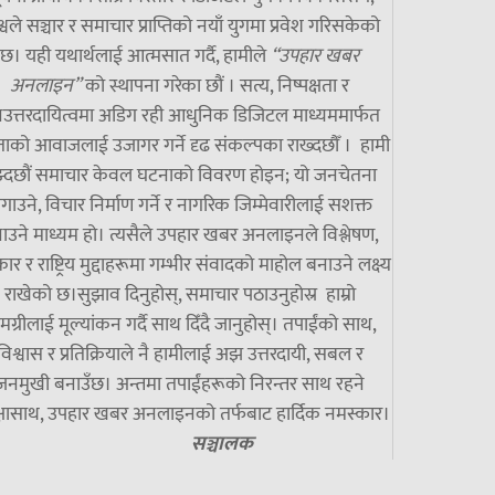
्वले सञ्चार र समाचार प्राप्तिको नयाँ युगमा प्रवेश गरिसकेको
छ। यही यथार्थलाई आत्मसात गर्दै, हामीले
“उपहार खबर
अनलाइन”
को स्थापना गरेका छौं । सत्य, निष्पक्षता र
उत्तरदायित्वमा अडिग रही आधुनिक डिजिटल माध्यममार्फत
ाको आवाजलाई उजागर गर्ने दृढ संकल्पका राख्दछौँ । हामी
झ्दछौं समाचार केवल घटनाको विवरण होइन; यो जनचेतना
गाउने, विचार निर्माण गर्ने र नागरिक जिम्मेवारीलाई सशक्त
ाउने माध्यम हो। त्यसैले उपहार खबर अनलाइनले विश्लेषण,
ार र राष्ट्रिय मुद्दाहरूमा गम्भीर संवादको माहोल बनाउने लक्ष्य
राखेको छ।सुझाव दिनुहोस्, समाचार पठाउनुहोस्र हाम्रो
मग्रीलाई मूल्यांकन गर्दै साथ दिँदै जानुहोस्। तपाईंको साथ,
विश्वास र प्रतिक्रियाले नै हामीलाई अझ उत्तरदायी, सबल र
जनमुखी बनाउँछ। अन्तमा तपाईंहरूको निरन्तर साथ रहने
्षासाथ, उपहार खबर अनलाइनको तर्फबाट हार्दिक नमस्कार।
सञ्चालक