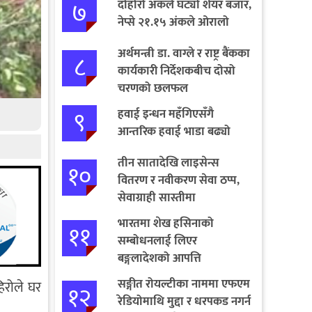
७
दोहोरो अंकले घट्यो शेयर बजार,
नेप्से २१.१५ अंकले ओरालो
अर्थमन्त्री डा. वाग्ले र राष्ट्र बैंकका
८
कार्यकारी निर्देशकबीच दोस्रो
चरणको छलफल
९
हवाई इन्धन महँगिएसँगै
आन्तरिक हवाई भाडा बढ्यो
तीन सातादेखि लाइसेन्स
१०
वितरण र नवीकरण सेवा ठप्प,
सेवाग्राही सास्तीमा
भारतमा शेख हसिनाको
११
सम्बोधनलाई लिएर
बङ्गलादेशको आपत्ति
सङ्गीत रोयल्टीका नाममा एफएम
िरोले घर
१२
रेडियोमाथि मुद्दा र धरपकड नगर्न