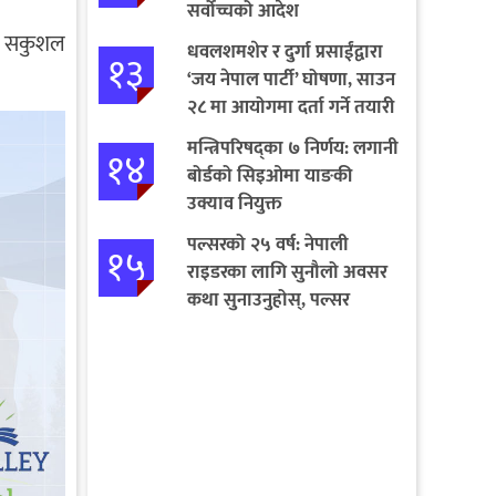
सर्वोच्चको आदेश
ने सकुशल
धवलशमशेर र दुर्गा प्रसाईंद्वारा
१३
‘जय नेपाल पार्टी’ घोषणा, साउन
२८ मा आयोगमा दर्ता गर्ने तयारी
मन्त्रिपरिषद्का ७ निर्णय: लगानी
१४
बोर्डको सिइओमा याङकी
उक्याव नियुक्त
पल्सरको २५ वर्ष: नेपाली
१५
राइडरका लागि सुनौलो अवसर
कथा सुनाउनुहोस्, पल्सर
जित्नुहोस्