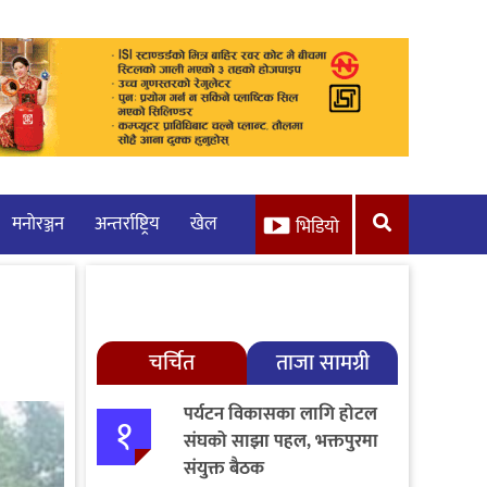
मनाेरञ्जन
अन्तर्राष्ट्रिय
खेल
भिडियो
चर्चित
ताजा सामग्री
पर्यटन विकासका लागि होटल
१
संघको साझा पहल, भक्तपुरमा
संयुक्त बैठक