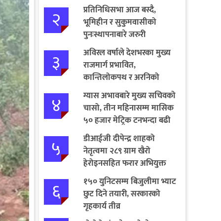
प्रतिनिधिसभा आज बस्दै,
२
भूमिहीन र सुकुमवासीको
पुनःस्थापनाबारे जरुरी
प्रस्तावमाथि छलफल हुने
अविरल वर्षाले देशभरका मुख्य
३
राजमार्ग प्रभावित,
कान्तिलोकपथ र अरनिको
राजमार्ग पूर्ण अवरुद्ध
ग्यास अभावबारे मुख्य सचिवको
४
चासो, तीन महिनासम्म मासिक
५० हजार मेट्रिक टनभन्दा बढी
आयात गर्ने निर्णय
डीआईजी दीपेन्द्र शाहको
५
नेतृत्वमा २८९ ग्राम खैरो
हेरोइनसहित फरार अभियुक्त
पक्राउ
१५० युनिटसम्म बिजुलीमा भ्याट
६
छुट दिने तयारी, सरकारको
गृहकार्य तीव्र