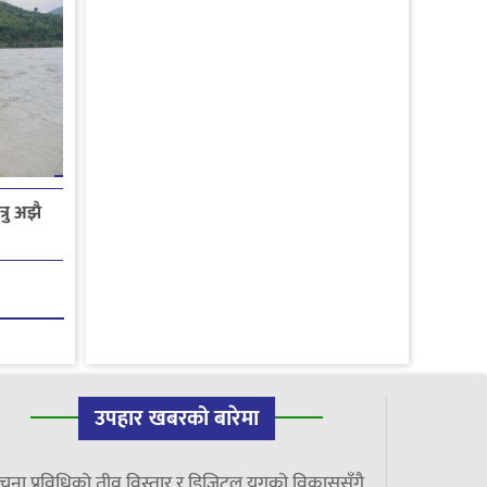
रु अझै
उपहार खबरको बारेमा
चना प्रविधिको तीव्र विस्तार र डिजिटल युगको विकाससँगै,