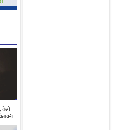
, केही
े चेतावनी