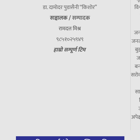
डा. दामाेदर पुडासैनी “किशाेर”
विश
सञ्चालक /
सम्पादक
रामदत्त मिश्र
जन
९८५१०२५९४९
जनत
बु
हाम्रो सम्पूर्ण टिम
ज
बन
सरोक
सा
अपेक