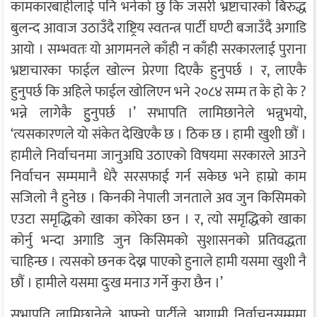
कामकारबाहीलाई पनि भनेको छु कि जसरी भ्रष्टाचारको बिरुद्ध
बुलन्द आवाज उठाउँदै राष्ट्रिय स्वतन्त्र पार्टी घण्टी बजाउँदै अगाडि
आयो । सम्भवतः यो आगमनले काँही न काँही सरकारलाई पुराना
भ्रष्टाचारका फाईल खोल्न प्रेरणा दिएकै हुनुपर्छ । र, लाएकै
हुनुपर्छ कि अहिले फाईल खोलिएन भने २०८४ सम्म त के हो के ?
भन्ने लागेकै हुुनुपर्छ ।’ सभापति लामिछानेले भन्नुभयो,
‘त्यसकारणले यो संकेत देखिएकै छ । ठिक छ । हामी खुशी छौं ।
हामीले निर्वाचनमा जानुअघि उठाएको विषयमा सरकारले आउने
निर्वाचन सम्ममानै धेरै सरसफाई गर्न सकेछ भने हाम्रो काम
सजिलो नै हुनेछ । किनकी नेपाली जनताले अव जुन किसिमको
एउटा समृद्धिको खाका कोरेका छन । र, त्यो समृद्धिको खाका
कोर्नु भन्दा अगाडि जुन किसिमको सुशासनको प्रतिवद्धता
चाहिन्छ । त्यसको छनक देख्न पाएको हुनाले हामी यसमा खुशी नै
छौं । हामीले यसमा दुःख मनाउ गर्ने कुरा छैन ।’
सभापति लामिछानेले आफ्नो पार्टीले आगामी निर्वाचनसम्ममा