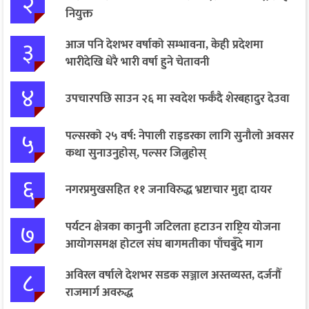
२
नियुक्त
३
आज पनि देशभर वर्षाको सम्भावना, केही प्रदेशमा
भारीदेखि धेरै भारी वर्षा हुने चेतावनी
४
उपचारपछि साउन २६ मा स्वदेश फर्कँदै शेरबहादुर देउवा
५
पल्सरको २५ वर्ष: नेपाली राइडरका लागि सुनौलो अवसर
कथा सुनाउनुहोस्, पल्सर जित्नुहोस्
६
नगरप्रमुखसहित ११ जनाविरुद्ध भ्रष्टाचार मुद्दा दायर
७
पर्यटन क्षेत्रका कानुनी जटिलता हटाउन राष्ट्रिय योजना
आयोगसमक्ष होटल संघ बागमतीका पाँचबुँदे माग
८
अविरल वर्षाले देशभर सडक सञ्जाल अस्तव्यस्त, दर्जनौँ
राजमार्ग अवरुद्ध