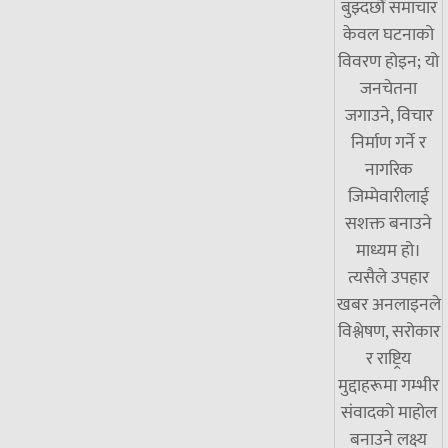
बुझ्दछौं समाचार
केवल घटनाको
विवरण होइन; यो
जनचेतना
जगाउने, विचार
निर्माण गर्ने र
नागरिक
जिम्मेवारीलाई
सशक्त बनाउने
माध्यम हो।
त्यसैले उपहार
खबर अनलाइनले
विश्लेषण, सरोकार
र राष्ट्रिय
मुद्दाहरूमा गम्भीर
संवादको माहोल
बनाउने लक्ष्य