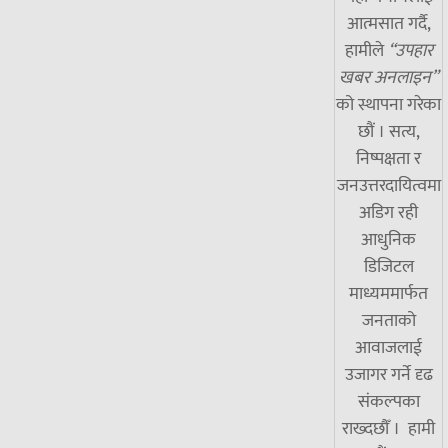
आत्मसात गर्दै,
हामीले
“उपहार
खबर अनलाइन”
को स्थापना गरेका
छौं । सत्य,
निष्पक्षता र
जनउत्तरदायित्वमा
अडिग रही
आधुनिक
डिजिटल
माध्यममार्फत
जनताको
आवाजलाई
उजागर गर्ने दृढ
संकल्पका
राख्दछौँ । हामी