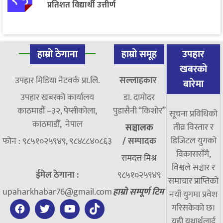
प्रतिशत विद्यार्थी उत्तीर्ण
हाम्रो ठेगाना
हाम्रो समूह
उपहार
खबरको
उपहार मिडिया नेटवर्क प्रा.लि.
सल्लाहकार
बारेमा
उपहार खबरको कार्यालय
डा. दामाेदर
काठमाडौं –३२, पेप्सीकोला,
पुडासैनी “किशाेर”
सूचना प्रविधिको
काठमाडौँ, नेपाल
तीव्र विस्तार र
सञ्चालक
डिजिटल युगको
फोन : ९८५१०२५९४९, ९८४८८४०८६३
/
सम्पादक
विकाससँगै,
रामदत्त मिश्र
विश्वले सञ्चार र
ईमेल ठेगाना :
९८५१०२५९४९
समाचार प्राप्तिको
upaharkhabar76@gmail.com
हाम्रो सम्पूर्ण टिम
नयाँ युगमा प्रवेश
गरिसकेको छ।
यही यथार्थलाई