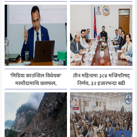
फोन, रुपन्देहीकी सपनाले
जितिन् एक लाख
‘मिडिया काउन्सिल विधेयक’
तीन महिनामा ३८४ मन्त्रिपरिषद्
मस्यौदामाथि छलफल,
निर्णय, ३२ हजारभन्दा बढी
एआईदेखि पत्रकारको
गुनासो फर्छ्योट
लाइसेन्ससम्मका विषयमा
सुझाव