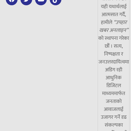
यही यथार्थलाई
आत्मसात गर्दै,
हामीले
“उपहार
खबर अनलाइन”
को स्थापना गरेका
छौं । सत्य,
निष्पक्षता र
जनउत्तरदायित्वमा
अडिग रही
आधुनिक
डिजिटल
माध्यममार्फत
जनताको
आवाजलाई
उजागर गर्ने दृढ
संकल्पका