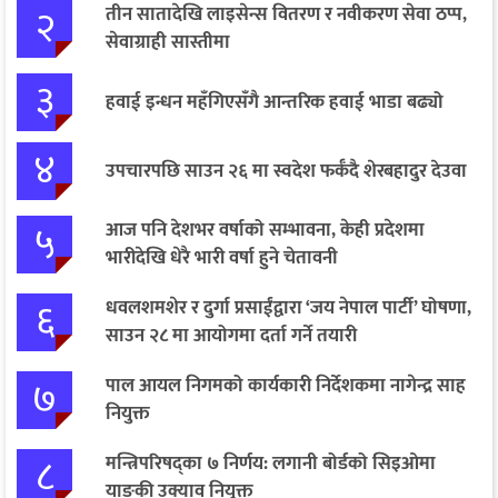
२
तीन सातादेखि लाइसेन्स वितरण र नवीकरण सेवा ठप्प,
सेवाग्राही सास्तीमा
३
हवाई इन्धन महँगिएसँगै आन्तरिक हवाई भाडा बढ्यो
४
उपचारपछि साउन २६ मा स्वदेश फर्कँदै शेरबहादुर देउवा
५
आज पनि देशभर वर्षाको सम्भावना, केही प्रदेशमा
भारीदेखि धेरै भारी वर्षा हुने चेतावनी
६
धवलशमशेर र दुर्गा प्रसाईंद्वारा ‘जय नेपाल पार्टी’ घोषणा,
साउन २८ मा आयोगमा दर्ता गर्ने तयारी
७
पाल आयल निगमको कार्यकारी निर्देशकमा नागेन्द्र साह
नियुक्त
८
मन्त्रिपरिषद्का ७ निर्णय: लगानी बोर्डको सिइओमा
याङकी उक्याव नियुक्त