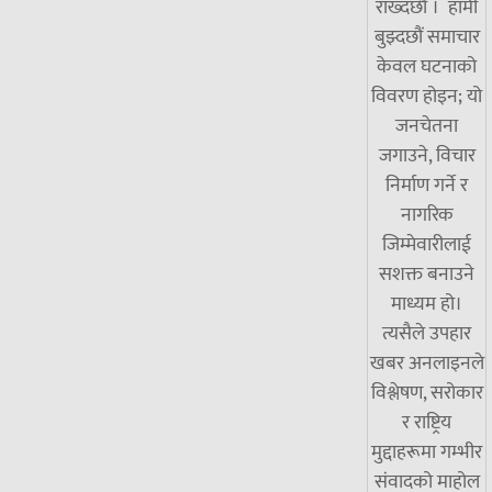
राख्दछौँ । हामी
बुझ्दछौं समाचार
केवल घटनाको
विवरण होइन; यो
जनचेतना
जगाउने, विचार
निर्माण गर्ने र
नागरिक
जिम्मेवारीलाई
सशक्त बनाउने
माध्यम हो।
त्यसैले उपहार
खबर अनलाइनले
विश्लेषण, सरोकार
र राष्ट्रिय
मुद्दाहरूमा गम्भीर
संवादको माहोल