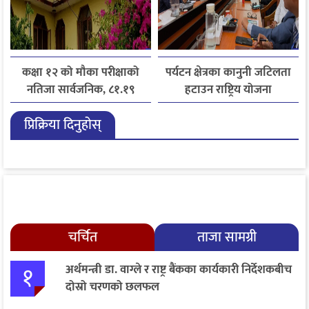
कक्षा १२ को मौका परीक्षाको
पर्यटन क्षेत्रका कानुनी जटिलता
नतिजा सार्वजनिक, ८१.१९
हटाउन राष्ट्रिय योजना
प्रतिशत विद्यार्थी उत्तीर्ण
आयोगसमक्ष होटल संघ
प्रिक्रिया दिनुहोस्
बागमतीका पाँचबुँदे माग
चर्चित
ताजा सामग्री
१
अर्थमन्त्री डा. वाग्ले र राष्ट्र बैंकका कार्यकारी निर्देशकबीच
दोस्रो चरणको छलफल