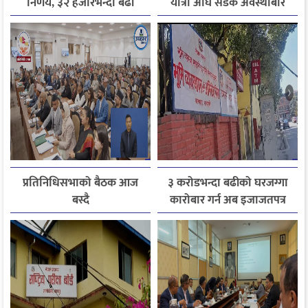
निर्णय, ३२ हजारभन्दा बढी
यात्रा अघि सडक अवस्थाबारे
गुनासो फर्छ्योट
जानकारी लिन आग्रह
प्रतिनिधिसभाको बैठक आज
३ करोडभन्दा बढीको घरजग्गा
बस्दै
कारोबार गर्न अब इजाजतपत्र
अनिवार्य