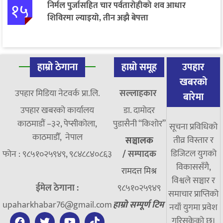
१५
निर्मल पुर्जासहित चार पर्वतारोहीको शव आधार
शिविरमा ल्याइयो, तीन अझै बेपत्ता
हाम्रो ठेगाना
हाम्रो समूह
उपहार
खबरको
उपहार मिडिया नेटवर्क प्रा.लि.
सल्लाहकार
बारेमा
उपहार खबरको कार्यालय
डा. दामाेदर
काठमाडौं –३२, पेप्सीकोला,
पुडासैनी “किशाेर”
सूचना प्रविधिको
काठमाडौँ, नेपाल
तीव्र विस्तार र
सञ्चालक
डिजिटल युगको
फोन : ९८५१०२५९४९, ९८४८८४०८६३
/
सम्पादक
विकाससँगै,
रामदत्त मिश्र
विश्वले सञ्चार र
ईमेल ठेगाना :
९८५१०२५९४९
समाचार प्राप्तिको
upaharkhabar76@gmail.com
हाम्रो सम्पूर्ण टिम
नयाँ युगमा प्रवेश
गरिसकेको छ।