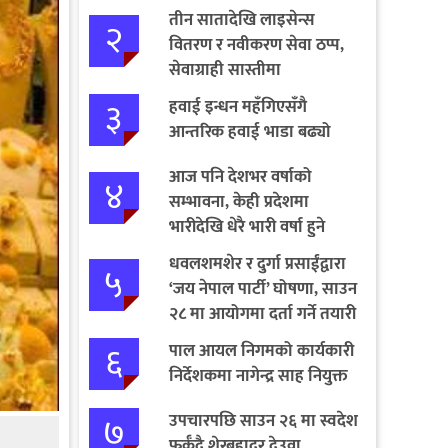
तीन सातादेखि लाइसेन्स
२
वितरण र नवीकरण सेवा ठप्प,
सेवाग्राही सास्तीमा
३
हवाई इन्धन महँगिएसँगै
आन्तरिक हवाई भाडा बढ्यो
आज पनि देशभर वर्षाको
४
सम्भावना, केही प्रदेशमा
भारीदेखि धेरै भारी वर्षा हुने
चेतावनी
धवलशमशेर र दुर्गा प्रसाईंद्वारा
५
‘जय नेपाल पार्टी’ घोषणा, साउन
२८ मा आयोगमा दर्ता गर्ने तयारी
६
पाल आयल निगमको कार्यकारी
निर्देशकमा नागेन्द्र साह नियुक्त
७
उपचारपछि साउन २६ मा स्वदेश
फर्कँदै शेरबहादुर देउवा