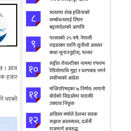
भारतमा शेख हसिनाको
८
सम्बोधनलाई लिएर
बङ्गलादेशको आपत्ति
पल्सरको २५ वर्ष: नेपाली
९
राइडरका लागि सुनौलो अवसर
कथा सुनाउनुहोस्, पल्सर
जित्नुहोस्
सङ्गीत रोयल्टीका नाममा एफएम
१०
ो छ । आज
रेडियोमाथि मुद्दा र धरपकड नगर्न
 एक हजार
सर्वोच्चको आदेश
मन्त्रिपरिषद्का ७ निर्णय: लगानी
११
बोर्डको सिइओमा याङकी
्री भएको
उक्याव नियुक्त
अविरल वर्षाले देशभर सडक
१२
सञ्जाल अस्तव्यस्त, दर्जनौँ
राजमार्ग अवरुद्ध