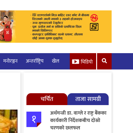
मनाेरञ्जन
अन्तर्राष्ट्रिय
खेल
भिडियो
चर्चित
ताजा सामग्री
अर्थमन्त्री डा. वाग्ले र राष्ट्र बैंकका
१
कार्यकारी निर्देशकबीच दोस्रो
चरणको छलफल