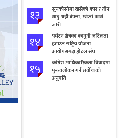
सुनकोसीमा खसेको कार र तीन
१३
यात्रु अझै बेपत्ता, खोजी कार्य
जारी
पर्यटन क्षेत्रका कानुनी जटिलता
१४
हटाउन राष्ट्रिय योजना
आयोगसमक्ष होटल संघ
बागमतीका पाँचबुँदे माग
कांग्रेस आधिकारिकता विवादमा
१५
पुनरवलोकन गर्न सर्वोच्चको
अनुमति