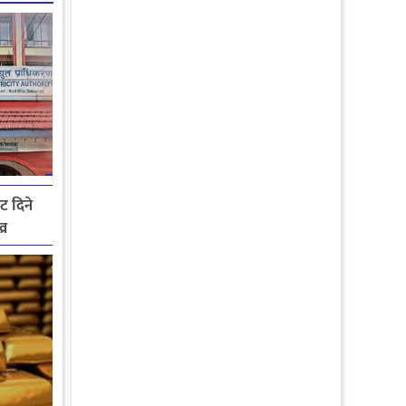
ट दिने
्र