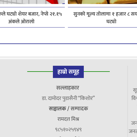
कले घट्यो शेयर बजार, नेप्से २१.१५
सुनको मूल्य तोलामा १ हजार ८ सय 
अंकले ओरालो
घट्यो
हाम्रो समूह
सल्लाहकार
सू
डा. दामाेदर पुडासैनी “किशाेर”
विश
सञ्चालक /
सम्पादक
रामदत्त मिश्र
जन
९८५१०२५९४९
जनत