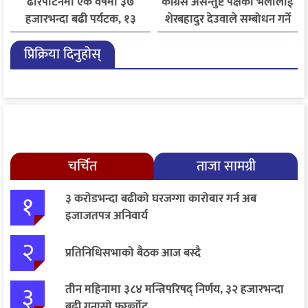
ढोरपाटनमा एक वर्षमा ३७
कांग्रेस असन्तुष्ट पक्षको भेलालाई
हजारभन्दा बढी पर्यटक, १३
शेरबहादुर देउवाले सम्बोधन गर्ने
हजारले बढ्यो आगमन
प्रिक्रिया दिनुहोस्
चर्चित
ताजा सामग्री
१
३ करोडभन्दा बढीको घरजग्गा कारोबार गर्न अब
इजाजतपत्र अनिवार्य
२
प्रतिनिधिसभाको बैठक आज बस्दै
३
तीन महिनामा ३८४ मन्त्रिपरिषद् निर्णय, ३२ हजारभन्दा
बढी गुनासो फर्छ्योट