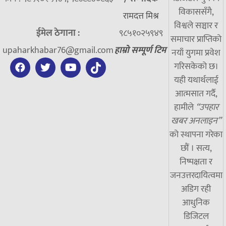
विकाससँगै,
रामदत्त मिश्र
विश्वले सञ्चार र
ईमेल ठेगाना :
९८५१०२५९४९
समाचार प्राप्तिको
upaharkhabar76@gmail.com
हाम्रो सम्पूर्ण टिम
नयाँ युगमा प्रवेश
गरिसकेको छ।
यही यथार्थलाई
आत्मसात गर्दै,
हामीले
“उपहार
खबर अनलाइन”
को स्थापना गरेका
छौं । सत्य,
निष्पक्षता र
जनउत्तरदायित्वमा
अडिग रही
आधुनिक
डिजिटल