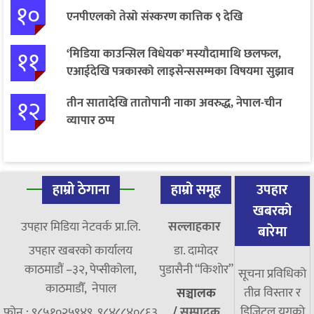
१०
एनपीएलको तेस्रो संस्करण कात्तिक ९ देखि
११
‘मिडिया काउन्सिल विधेयक’ मस्यौदामाथि छलफल,
एआईदेखि पत्रकारको लाइसेन्ससम्मका विषयमा सुझाव
१२
तीन सातादेखि तातोपानी नाका अवरुद्ध, नेपाल-चीन
व्यापार ठप्प
हाम्रो ठेगाना
हाम्रो समूह
उपहार
खबरको
उपहार मिडिया नेटवर्क प्रा.लि.
सल्लाहकार
बारेमा
उपहार खबरको कार्यालय
डा. दामाेदर
काठमाडौं –३२, पेप्सीकोला,
पुडासैनी “किशाेर”
सूचना प्रविधिको
काठमाडौँ, नेपाल
तीव्र विस्तार र
सञ्चालक
डिजिटल युगको
फोन : ९८५१०२५९४९, ९८४८८४०८६३
/
सम्पादक