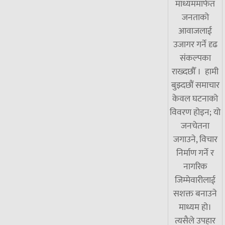
माध्यममार्फत
जनताको
आवाजलाई
उजागर गर्ने दृढ
संकल्पका
राख्दछौँ । हामी
बुझ्दछौं समाचार
केवल घटनाको
विवरण होइन; यो
जनचेतना
जगाउने, विचार
निर्माण गर्ने र
नागरिक
जिम्मेवारीलाई
सशक्त बनाउने
माध्यम हो।
त्यसैले उपहार