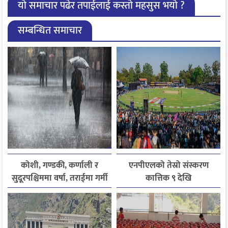
यो समाचार पढेर तपाईलाई कस्तो महसुस भयो ?
सम्बन्धित समाचार
कोशी, गण्डकी, कर्णाली र
एनपीएलको तेस्रो संस्करण
सुदूरपश्चिममा वर्षा, तराईमा गर्मी
कात्तिक ९ देखि
बढ्ने अनुमान