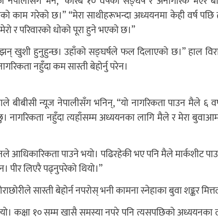
ज नेपालीसँग भने, “करिब १० वर्षको सङ्घर्ष र अनागरिक भएर बाँच्
काम गरेको छ।” “मेरा साथीहरूभन्दा अध्ययनमा केही वर्ष पछि त 
 मेरो र परिवारको धोको पूरा हुने भएको छ।”
 झन् खुशी हुनुहुन्छ। उहाँको सङ्घर्षले फल दिलाएको छ।” हाल वि
रिकता नहुँदा कम सास्ती बेहोर्नु परेन।
े बीबीसी न्यूज नेपालीसँग भनिन्, “यो नागरिकता पाउन मैले ६ वर्ष
 नागरिकता नहुँदा त्यहाँसम्म अध्ययनका लागि मैले र मेरा बुवाआम
नले आधिकारिकता पाउने भयो। पढिरहेकी भए पनि मैले मार्कशीट पा
। पीर लिएरै पढ्नुपरेको थियो।”
रीले सास्ती बेहोर्न नपरोस् भनी कामना स्नेहाका बुवा शङ्कर मित्तल
्यो। कक्षा १० सम्म खासै समस्या नपरे पनि त्यसपछिको अध्ययनका ल