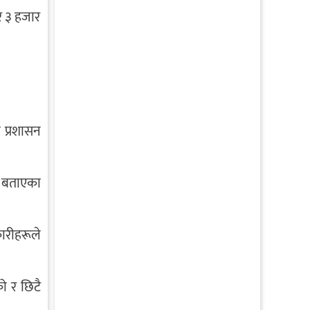
र ३ हजार
 प्रशासन
ो बताएका
ारीहरूले
को र छिटै