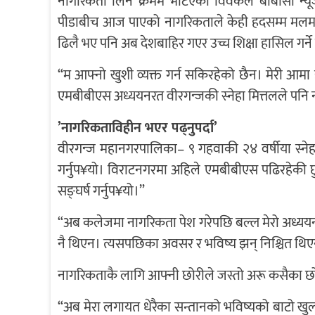
नागरिकता लिने क्रममै भेटिएका विवेकले बीबीसी न्यू
पीडाबीच आज पाएको नागरिकताले केही हदसम्म मलमको 
ढिलै भए पनि अब देशबाहिर गएर उच्च शिक्षा हासिल गर्ने
“म आफ्नो खुशी व्यक्त गर्न सकिरहेको छैन। मेरी आमा
एमबीबीएस अध्ययनरत वीरगन्जकी स्नेहा मित्तलले पनि नाग
’नागरिकताविहीन भएर पढ्नुपर्दा’
वीरगन्ज महानगरपालिका– ९ गहवाकी २४ वर्षीया स्नेहाल
गर्नुप¥यो। विराटनगरमा अहिले एमबीबीएस पढिरहेकी छु।
सङ्घर्ष गर्नुप¥यो।”
“अब कलेजमा नागरिकता पेश गरेपछि बल्ल मेरो अध्यय
नै थिएन। त्यसपछिका अवसर र भविष्य झन् निश्चित थिएन
नागरिकताकै लागि आफ्नी छोरीले जस्तो अरू कसैका छोराछो
“अब मेरा लगायत धेरैका सन्तानको भविष्यको बाटो खुल