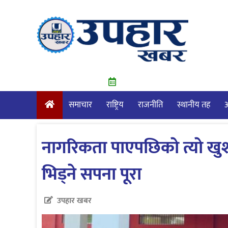
Skip
to
content
समाचार
राष्ट्रिय
राजनीति
स्थानीय तह
आ
नागरिकता पाएपछिकाे त्याे ख
भिड्ने सपना पूरा
उपहार खबर