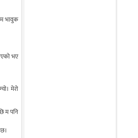
 म भावुक
रिएको भए
्यो। मेरो
छि म पनि
ो छ।