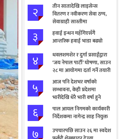
तीन सातादेखि लाइसेन्स
२
वितरण र नवीकरण सेवा ठप्प,
सेवाग्राही सास्तीमा
३
हवाई इन्धन महँगिएसँगै
आन्तरिक हवाई भाडा बढ्यो
धवलशमशेर र दुर्गा प्रसाईंद्वारा
४
‘जय नेपाल पार्टी’ घोषणा, साउन
२८ मा आयोगमा दर्ता गर्ने तयारी
आज पनि देशभर वर्षाको
५
सम्भावना, केही प्रदेशमा
भारीदेखि धेरै भारी वर्षा हुने
चेतावनी
६
पाल आयल निगमको कार्यकारी
निर्देशकमा नागेन्द्र साह नियुक्त
७
उपचारपछि साउन २६ मा स्वदेश
फर्कँदै शेरबहादुर देउवा