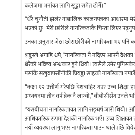
कलेजमा भर्नाका लागि खुट्टा समेत ढोगेँ।”
“धेरै चुनौती झेलेर नाबालिक काजगपत्रका आधारमा मे
भएको छु। मेरी छोरीले नागरिकताकै चिन्ता लिएर पढ्नुपर
उनका अनुसार जेठा छोराछोरीको नागरिकता भए पनि कान
शङ्करले अगाडि थपे, “नागरिकता नै नदिएर आफ्नै देशका
धेरैको भविष्य अन्धकार हुने थियो। त्यसैले उमेर पुगि
पर्साकै सखुवापर्सौनीकी प्रियङ्का साहको नागरिकता नपा
“कक्षा १२ उत्तीर्ण गरेपछि देशबाहिर गएर उच्च शिक्षा ह
अध्ययनमा तीन वर्ष ब्रेक नै लाग्यो,” बीबीसीसँग उनले भ
“यसबीचमा नागरिकताका लागि सङ्घर्ष जारी थियो। अह
आधिकारिक रूपमा देशकी नागरिक भएँ। उच्च शिक्षाका 
नयाँ व्यवस्था लागु भएर नागरिकता पाउन थालेपछि विवेक, 