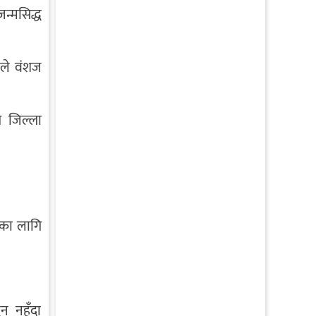
न्मसिद्ध
नले वंशज
 जिल्ला
ाका लागि
न नहुँदा