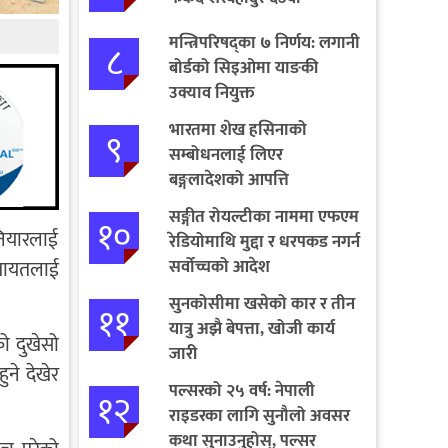
मन्त्रिपरिषद्का ७ निर्णय: लगानी
८
बोर्डको सिइओमा याङकी
उक्याव नियुक्त
भारतमा शेख हसिनाको
९
सम्बोधनलाई लिएर
बङ्गलादेशको आपत्ति
सङ्गीत रोयल्टीका नाममा एफएम
१०
नियारलाई
रेडियोमाथि मुद्दा र धरपकड नगर्न
सर्वोच्चको आदेश
लगायतलाई
सुनकोसीमा खसेको कार र तीन
११
यात्रु अझै बेपत्ता, खोजी कार्य
ो दुखेसो
जारी
ने देखेर
पल्सरको २५ वर्ष: नेपाली
१२
राइडरका लागि सुनौलो अवसर
कथा सुनाउनुहोस्, पल्सर