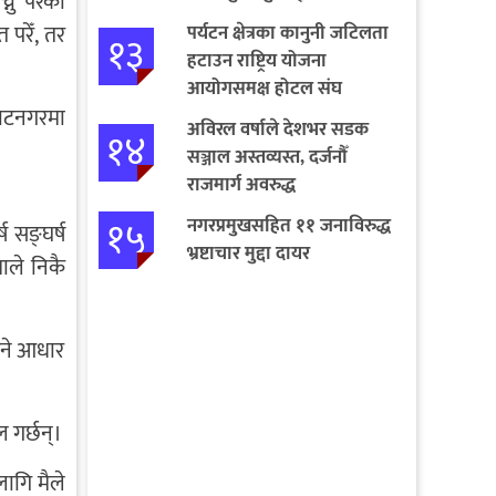
नु परेको
जित्नुहोस्
परेँ, तर
पर्यटन क्षेत्रका कानुनी जटिलता
१३
हटाउन राष्ट्रिय योजना
आयोगसमक्ष होटल संघ
राटनगरमा
बागमतीका पाँचबुँदे माग
अविरल वर्षाले देशभर सडक
१४
सञ्जाल अस्तव्यस्त, दर्जनौँ
राजमार्ग अवरुद्ध
१५
नगरप्रमुखसहित ११ जनाविरुद्ध
 सङ्घर्ष
भ्रष्टाचार मुद्दा दायर
ाले निकै
उने आधार
 गर्छन्।
ागि मैले