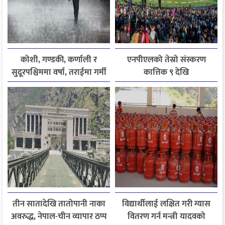
कोशी, गण्डकी, कर्णाली र
एनपीएलको तेस्रो संस्करण
सुदूरपश्चिममा वर्षा, तराईमा गर्मी
कात्तिक ९ देखि
बढ्ने अनुमान
तीन सातादेखि तातोपानी नाका
विद्यार्थीलाई लक्षित गरी ग्यास
अवरुद्ध, नेपाल-चीन व्यापार ठप्प
वितरण गर्न मन्त्री यादवको