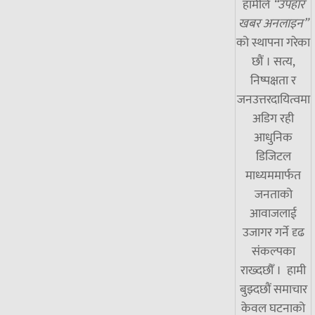
हामीले
“उपहार
खबर अनलाइन”
को स्थापना गरेका
छौं । सत्य,
निष्पक्षता र
जनउत्तरदायित्वमा
अडिग रही
आधुनिक
डिजिटल
माध्यममार्फत
जनताको
आवाजलाई
उजागर गर्ने दृढ
संकल्पका
राख्दछौँ । हामी
बुझ्दछौं समाचार
केवल घटनाको