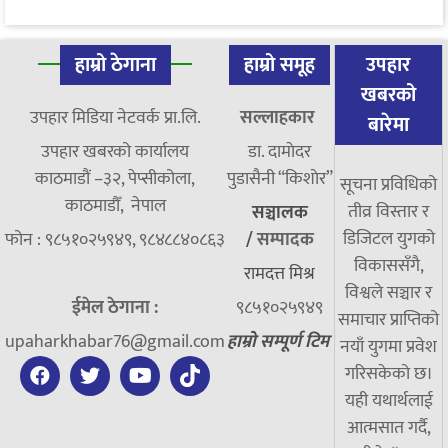
हाम्रो ठेगाना
हाम्रो समूह
उपहार
खबरको
उपहार मिडिया नेटवर्क प्रा.लि.
सल्लाहकार
बारेमा
उपहार खबरको कार्यालय
डा. दामाेदर
काठमाडौं –३२, पेप्सीकोला,
पुडासैनी “किशाेर”
सूचना प्रविधिको
काठमाडौँ, नेपाल
तीव्र विस्तार र
सञ्चालक
डिजिटल युगको
फोन : ९८५१०२५९४९, ९८४८८४०८६३
/
सम्पादक
विकाससँगै,
रामदत्त मिश्र
विश्वले सञ्चार र
ईमेल ठेगाना :
९८५१०२५९४९
समाचार प्राप्तिको
upaharkhabar76@gmail.com
हाम्रो सम्पूर्ण टिम
नयाँ युगमा प्रवेश
गरिसकेको छ।
यही यथार्थलाई
आत्मसात गर्दै,