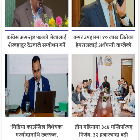
कांग्रेस असन्तुष्ट पक्षको भेलालाई
बम्पर उपहारमा १० लाख जितेका
शेरबहादुर देउवाले सम्बोधन गर्ने
हेमराजलाई अर्थमन्त्री वाग्लेको
फोन, रुपन्देहीकी सपनाले
जितिन् एक लाख
‘मिडिया काउन्सिल विधेयक’
तीन महिनामा ३८४ मन्त्रिपरिषद्
मस्यौदामाथि छलफल,
निर्णय, ३२ हजारभन्दा बढी