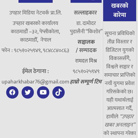
खबरको
उपहार मिडिया नेटवर्क प्रा.लि.
सल्लाहकार
बारेमा
उपहार खबरको कार्यालय
डा. दामाेदर
काठमाडौं –३२, पेप्सीकोला,
पुडासैनी “किशाेर”
सूचना प्रविधिको
काठमाडौँ, नेपाल
तीव्र विस्तार र
सञ्चालक
डिजिटल युगको
फोन : ९८५१०२५९४९, ९८४८८४०८६३
/
सम्पादक
विकाससँगै,
रामदत्त मिश्र
विश्वले सञ्चार र
ईमेल ठेगाना :
९८५१०२५९४९
समाचार प्राप्तिको
upaharkhabar76@gmail.com
हाम्रो सम्पूर्ण टिम
नयाँ युगमा प्रवेश
गरिसकेको छ।
यही यथार्थलाई
आत्मसात गर्दै,
हामीले
“उपहार
खबर अनलाइन”
को स्थापना गरेका