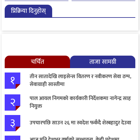
एआईदेखि पत्रकारको
गुनासो फर्छ्योट
प्रिक्रिया दिनुहोस्
लाइसेन्ससम्मका विषयमा
सुझाव
चर्चित
ताजा सामग्री
१
तीन सातादेखि लाइसेन्स वितरण र नवीकरण सेवा ठप्प,
सेवाग्राही सास्तीमा
२
पाल आयल निगमको कार्यकारी निर्देशकमा नागेन्द्र साह
नियुक्त
३
उपचारपछि साउन २६ मा स्वदेश फर्कँदै शेरबहादुर देउवा
आज पनि देशभर वर्षाको सम्भावना, केही प्रदेशमा