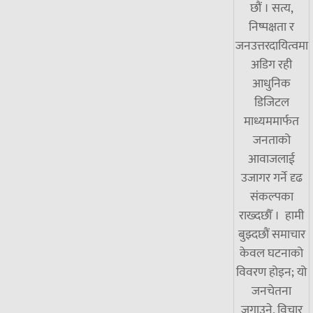
छौं । सत्य,
निष्पक्षता र
जनउत्तरदायित्वमा
अडिग रही
आधुनिक
डिजिटल
माध्यममार्फत
जनताको
आवाजलाई
उजागर गर्ने दृढ
संकल्पका
राख्दछौँ । हामी
बुझ्दछौं समाचार
केवल घटनाको
विवरण होइन; यो
जनचेतना
जगाउने, विचार