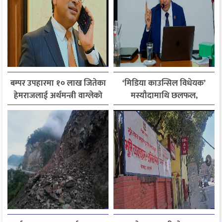
बम्पर उपहारमा १० लाख जितेका
‘मिडिया काउन्सिल विधेयक’
हेमराजलाई अर्थमन्त्री वाग्लेको
मस्यौदामाथि छलफल,
फोन, रुपन्देहीकी सपनाले
एआईदेखि पत्रकारको
जितिन् एक लाख
लाइसेन्ससम्मका विषयमा
सुझाव