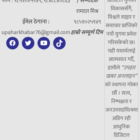
डिजिटल युगको
फोन : ९८५१०२५९४९, ९८४८८४०८६३
/
सम्पादक
विकाससँगै,
रामदत्त मिश्र
विश्वले सञ्चार र
ईमेल ठेगाना :
९८५१०२५९४९
समाचार प्राप्तिको
upaharkhabar76@gmail.com
हाम्रो सम्पूर्ण टिम
नयाँ युगमा प्रवेश
गरिसकेको छ।
यही यथार्थलाई
आत्मसात गर्दै,
हामीले
“उपहार
खबर अनलाइन”
को स्थापना गरेका
छौं । सत्य,
निष्पक्षता र
जनउत्तरदायित्वमा
अडिग रही
आधुनिक
डिजिटल