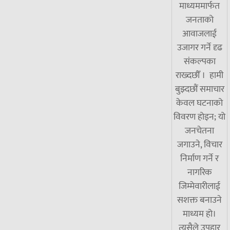
माध्यममार्फत
जनताको
आवाजलाई
उजागर गर्ने दृढ
संकल्पका
राख्दछौँ । हामी
बुझ्दछौं समाचार
केवल घटनाको
विवरण होइन; यो
जनचेतना
जगाउने, विचार
निर्माण गर्ने र
नागरिक
जिम्मेवारीलाई
सशक्त बनाउने
माध्यम हो।
त्यसैले उपहार