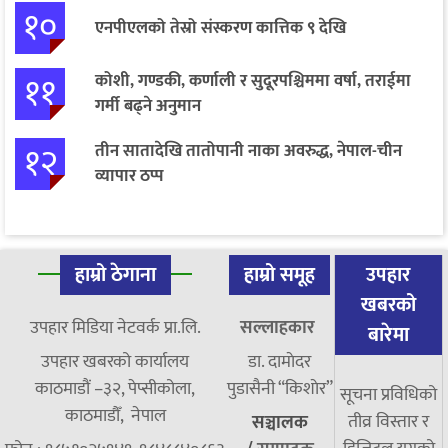
१०
एनपीएलको तेस्रो संस्करण कात्तिक ९ देखि
११
कोशी, गण्डकी, कर्णाली र सुदूरपश्चिममा वर्षा, तराईमा
गर्मी बढ्ने अनुमान
१२
तीन सातादेखि तातोपानी नाका अवरुद्ध, नेपाल-चीन
व्यापार ठप्प
हाम्रो ठेगाना
हाम्रो समूह
उपहार
खबरको
उपहार मिडिया नेटवर्क प्रा.लि.
सल्लाहकार
बारेमा
उपहार खबरको कार्यालय
डा. दामाेदर
काठमाडौं –३२, पेप्सीकोला,
पुडासैनी “किशाेर”
सूचना प्रविधिको
काठमाडौँ, नेपाल
तीव्र विस्तार र
सञ्चालक