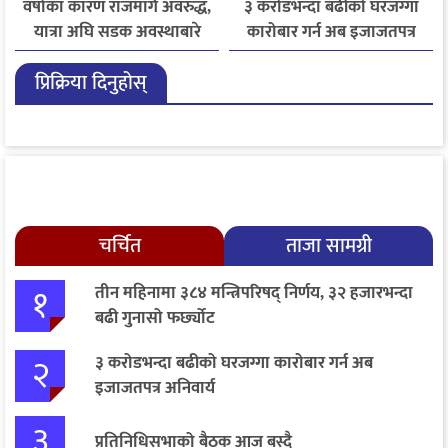
वर्षाका कारण राजमार्ग अवरुद्ध,
३ करोडभन्दा बढीको घरजग्गा
यात्रा अघि सडक अवस्थाबारे
कारोबार गर्न अब इजाजतपत्र
जानकारी लिन आग्रह
अनिवार्य
प्रिक्रिया दिनुहोस्
चर्चित
ताजा सामग्री
१
तीन महिनामा ३८४ मन्त्रिपरिषद् निर्णय, ३२ हजारभन्दा
बढी गुनासो फर्छ्योट
२
३ करोडभन्दा बढीको घरजग्गा कारोबार गर्न अब
इजाजतपत्र अनिवार्य
३
प्रतिनिधिसभाको बैठक आज बस्दै