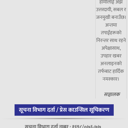
हामीलाई अझ
उत्तरदायी, सबल र
जनमुखी बनाउँछ।
अन्तमा
तपाईंहरूको
निरन्तर साथ रहने
अपेक्षासाथ,
उपहार खबर
अनलाइनको
तर्फबाट हार्दिक
नमस्कार।
सञ्चालक
सूचना विभाग दर्ता / प्रेस काउन्सिल सूचिकरण
सूचना विभाग दर्ता नम्बर : १६९८/०७६-७७