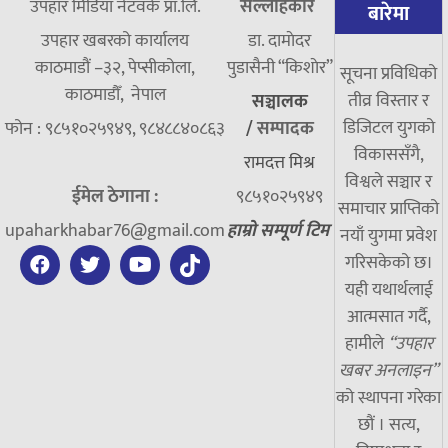
उपहार मिडिया नेटवर्क प्रा.लि.
सल्लाहकार
बारेमा
उपहार खबरको कार्यालय
डा. दामाेदर
काठमाडौं –३२, पेप्सीकोला,
पुडासैनी “किशाेर”
सूचना प्रविधिको
काठमाडौँ, नेपाल
तीव्र विस्तार र
सञ्चालक
डिजिटल युगको
फोन : ९८५१०२५९४९, ९८४८८४०८६३
/
सम्पादक
विकाससँगै,
रामदत्त मिश्र
विश्वले सञ्चार र
ईमेल ठेगाना :
९८५१०२५९४९
समाचार प्राप्तिको
upaharkhabar76@gmail.com
हाम्रो सम्पूर्ण टिम
नयाँ युगमा प्रवेश
गरिसकेको छ।
यही यथार्थलाई
आत्मसात गर्दै,
हामीले
“उपहार
खबर अनलाइन”
को स्थापना गरेका
छौं । सत्य,