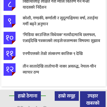
८
विद्यार्थीलाई लक्षित गरी ग्यास वितरण गर्न मन्त्री
यादवको निर्देशन
९
कोशी, गण्डकी, कर्णाली र सुदूरपश्चिममा वर्षा, तराईमा
गर्मी बढ्ने अनुमान
१०
‘मिडिया काउन्सिल विधेयक’ मस्यौदामाथि छलफल,
एआईदेखि पत्रकारको लाइसेन्ससम्मका विषयमा सुझाव
११
एनपीएलको तेस्रो संस्करण कात्तिक ९ देखि
१२
तीन सातादेखि तातोपानी नाका अवरुद्ध, नेपाल-चीन
व्यापार ठप्प
हाम्रो ठेगाना
हाम्रो समूह
उपहार
खबरको