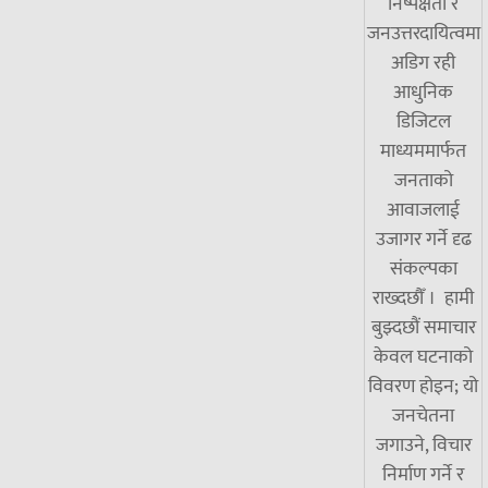
निष्पक्षता र
जनउत्तरदायित्वमा
अडिग रही
आधुनिक
डिजिटल
माध्यममार्फत
जनताको
आवाजलाई
उजागर गर्ने दृढ
संकल्पका
राख्दछौँ । हामी
बुझ्दछौं समाचार
केवल घटनाको
विवरण होइन; यो
जनचेतना
जगाउने, विचार
निर्माण गर्ने र