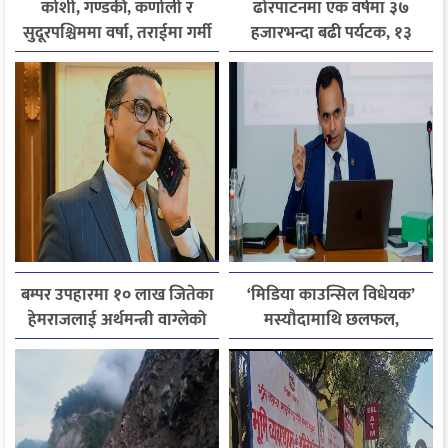
कोशी, गण्डकी, कर्णाली र
ढोरपाटनमा एक वर्षमा ३७
सुदूरपश्चिममा वर्षा, तराईमा गर्मी
हजारभन्दा बढी पर्यटक, १३
बढ्ने अनुमान
हजारले बढ्यो आगमन
बम्पर उपहारमा १० लाख जितेका
‘मिडिया काउन्सिल विधेयक’
हेमराजलाई अर्थमन्त्री वाग्लेको
मस्यौदामाथि छलफल,
फोन, रुपन्देहीकी सपनाले
एआईदेखि पत्रकारको
जितिन् एक लाख
लाइसेन्ससम्मका विषयमा
सुझाव