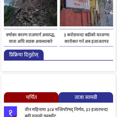
वर्षाका कारण राजमार्ग अवरुद्ध,
३ करोडभन्दा बढीको घरजग्गा
यात्रा अघि सडक अवस्थाबारे
कारोबार गर्न अब इजाजतपत्र
जानकारी लिन आग्रह
अनिवार्य
प्रिक्रिया दिनुहोस्
चर्चित
ताजा सामग्री
१
तीन महिनामा ३८४ मन्त्रिपरिषद् निर्णय, ३२ हजारभन्दा
बढी गुनासो फर्छ्योट